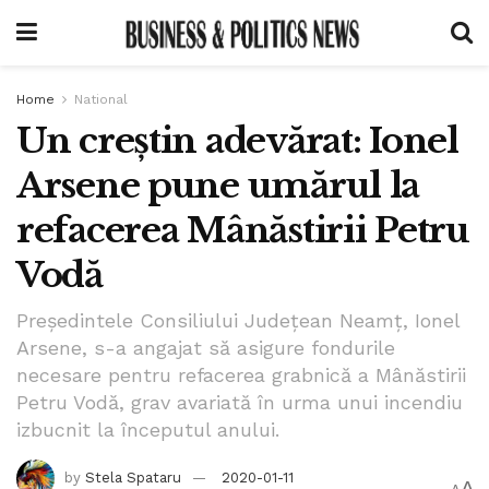
Home
National
Un creștin adevărat: Ionel
Arsene pune umărul la
refacerea Mânăstirii Petru
Vodă
Președintele Consiliului Județean Neamț, Ionel
Arsene, s-a angajat să asigure fondurile
necesare pentru refacerea grabnică a Mânăstirii
Petru Vodă, grav avariată în urma unui incendiu
izbucnit la începutul anului.
by
Stela Spataru
2020-01-11
A