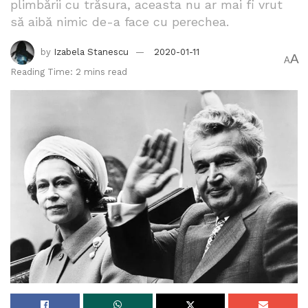
plimbării cu trăsura, aceasta nu ar mai fi vrut
să aibă nimic de-a face cu perechea.
by
Izabela Stanescu
2020-01-11
A
A
Reading Time: 2 mins read