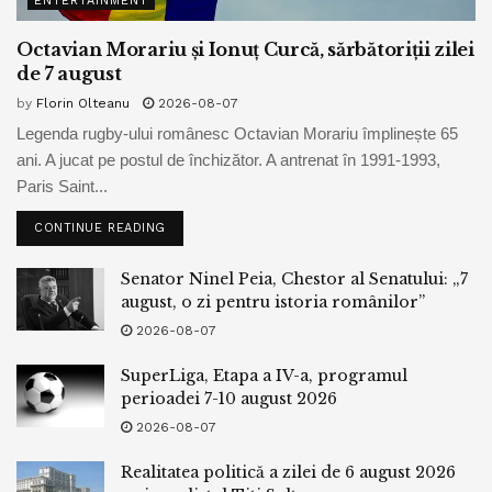
ENTERTAINMENT
Octavian Morariu și Ionuț Curcă, sărbătoriții zilei
de 7 august
by
Florin Olteanu
2026-08-07
Legenda rugby-ului românesc Octavian Morariu împlinește 65
ani. A jucat pe postul de închizător. A antrenat în 1991-1993,
Paris Saint...
CONTINUE READING
Senator Ninel Peia, Chestor al Senatului: „7
august, o zi pentru istoria românilor”
2026-08-07
SuperLiga, Etapa a IV-a, programul
perioadei 7-10 august 2026
2026-08-07
Realitatea politică a zilei de 6 august 2026