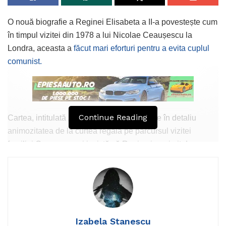
O nouă biografie a Reginei Elisabeta a II-a povestește cum
în timpul vizitei din 1978 a lui Nicolae Ceaușescu la
Londra, aceasta a
făcut mari eforturi pentru a evita cuplul
comunist.
Continue Reading
Cartea, intitulată „Regina lumii”, povestește în detaliu
animozitatea de la curtea regală pe parcursul vizitei
familiei Ceaușescu și insistă că Regina i-a primit doar
pentru că Ministerul de Externe insista să o facă, dar după
ce a făcut pe gazda în timpul banchetului tradițional și
plimbării cu trăsura, aceasta nu ar mai fi vrut să aibă nimic
de-a face cu perechea.
Ba chiar, într-o zi în timpul vizitei, când aceasta își plimba
Izabela Stanescu