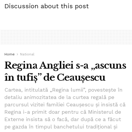
orice politician.
Felicitări, Ionel Arsene!
Discussion about this post
Tags:
bpnews
consiliul judetean neamt
crestinism
etichete
ionel arsene
manastirea petru voda
neamt
PSD neamt
religie
Home
National
Regina Angliei s-a „ascuns
în tufiș” de Ceaușescu
Cartea, intitulată „Regina lumii”, povestește în
detaliu animozitatea de la curtea regală pe
parcursul vizitei familiei Ceaușescu și insistă că
Regina i-a primit doar pentru că Ministerul de
Externe insista să o facă, dar după ce a făcut
pe gazda în timpul banchetului tradițional și