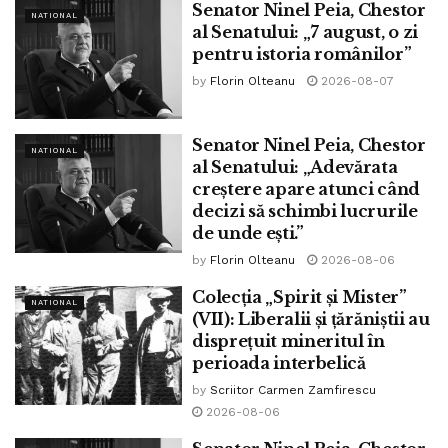
Senator Ninel Peia, Chestor
NATIONAL
al Senatului: „7 august, o zi
pentru istoria românilor”
by
Florin Olteanu
2026-08-07
Senator Ninel Peia, Chestor
NATIONAL
al Senatului: „Adevărata
creștere apare atunci când
decizi să schimbi lucrurile
de unde ești.”
by
Florin Olteanu
2026-08-06
Colecția „Spirit și Mister”
NATIONAL
(VII): Liberalii și țărăniștii au
Așezământul a fost ctitorit de către una dintre cele mai
disprețuit mineritul în
respectate figuri ale ortodoxiei românești, părintele Iustin
perioada interbelică
Pârvu, lăcașul de cult fiind dedicat cinstirii memoriei
by
Scriitor Carmen Zamfirescu
martirilor închisorilor comuniste.
2026-08-06
Cel care a sărit în ajutorul măicuțelor de la Petru Vodă este