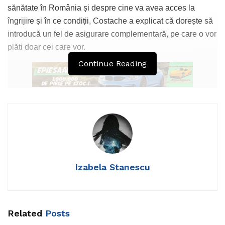
sănătate în România și despre cine va avea acces la
îngrijire și în ce condiții, Costache a explicat că dorește să
introducă un fel de asigurare complementară, pe care o vor
plăti doar cei care vor.
Continue Reading
Moderator: Până atunci va trebui să îmi
fac un abonament la o clinică privată,
spuneţi?
Costache: Nu vă faceţi un abonament
la o clinică privată. În toată Europa
Izabela Stanescu
există asigurări complementare de
sănătate, ceea ce face ca orice
cetăţean european, când are o
problemă de sănătate neprevăzută, să
Related
Posts
nu scoată o avere din buzunar.