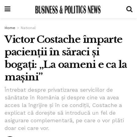
Home
National
Victor Costache împarte
pacienții în săraci și
bogați: „La oameni e ca la
mașini”
Întrebat despre privatizarea serviciilor de
sănătate în România și despre cine va avea
acces la îngrijire și în ce condiții, Costache a
explicat că dorește să introducă un fel de
asigurare complementară, pe care o vor plăti
doar cei care vor.