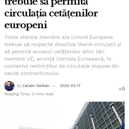
trebuie să permită
circulaţia cetăţenilor
europeni
Toate statele membre ale Uniunii Europene
trebuie să respecte directiva liberei circulaţii şi
să permită accesul cetăţenilor altor ţări
membre UE, anunţă Comisia Europeană, în
contextul restricţiilor de circulaţie impuse din
cauza coronavirusului.
by
Catalin Serban
2020-03-17
A
A
Reading Time: 3 mins read