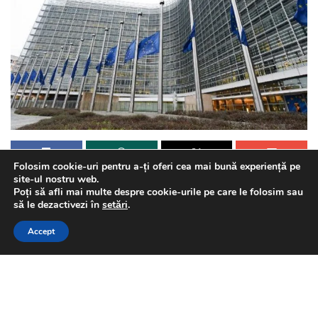
Folosim cookie-uri pentru a-ți oferi cea mai bună experiență pe
site-ul nostru web.
Comisia Europeană a transmis, luni seară, că toate
Poți să afli mai multe despre cookie-urile pe care le folosim sau
This website uses GDPR cookies. By continuing to use this
să le dezactivezi în
setări
.
statele membre ale Uniunii Europene sunt obligate să
website you are giving consent to cookies being used. Visit our
respecte directiva liberei circulaţii a cetăţenilor UE.
Accept
Privacy and Cookie Policy
.
I Agree
„Uniunea Europeană şi alte părţi ale lumii se confruntă cu