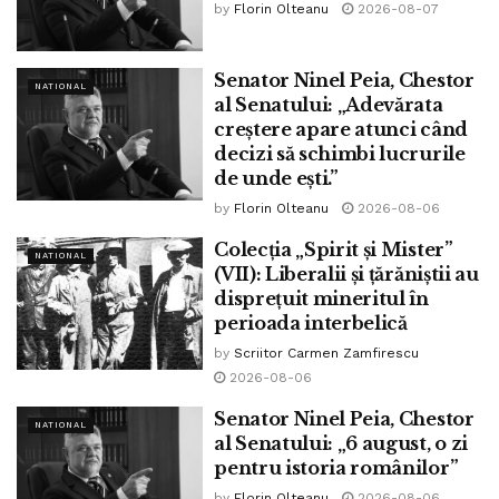
by
Florin Olteanu
2026-08-07
adresa Str. George Vraca nr. 8, Sector 1, București, sau
prin fax, la numărul 021/3124921!”, arată anunțul postat pe
site-ul instituției.
Senator Ninel Peia, Chestor
NATIONAL
al Senatului: „Adevărata
Sursa citată mai spune că „Avocatul Poporului va
creștere apare atunci când
implementa desfășurarea activității în regim de telemuncă,
decizi să schimbi lucrurile
dar va asigura permanența atât la sediul central, cât și la
de unde ești.”
birourile teritoriale și va răspunde telefonic eventualelor
by
Florin Olteanu
2026-08-06
solicitări”.
Colecția „Spirit și Mister”
NATIONAL
(VII): Liberalii și țărăniștii au
Tags:
Avocatul Poporului
catalin serban
coronavirus
disprețuit mineritul în
drepturi și libetăși fundamentale
monitorizare încălcare
perioada interbelică
pendulare
stare de urgenta
www.bpnews.ro
by
Scriitor Carmen Zamfirescu
2026-08-06
Senator Ninel Peia, Chestor
NATIONAL
al Senatului: „6 august, o zi
pentru istoria românilor”
by
Florin Olteanu
2026-08-06