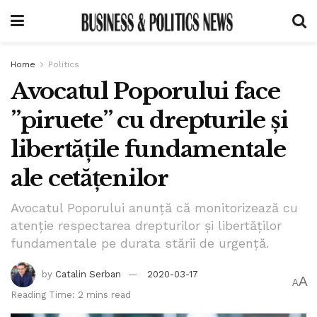
Home
Politics
Avocatul Poporului face
”piruete” cu drepturile și
libertățile fundamentale
ale cetățenilor
Avocatul Poporului anunță că monitorizează cu
atenție respectarea drepturilor și libertăților
fundamentale pe durata stării de urgență.
by
Catalin Serban
2020-03-17
A
A
Reading Time: 2 mins read