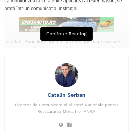
că monitorizează cu atenție aplicarea acestei măsuri, se
arată într-un comunicat al instituției.
Continue Reading
Totodată, Avocatul Poporului face un apel la persoane și
mass-media să semnaleze telefonic, prin mail, poștă sau
fax orice acte sau fapte în legătură cu care există
suspiciuni privind eventuala încălcare a unor drepturi sau
libertăți fundamentale.
Avocatul Poporului precizează că, după încetarea stării de
urgență, va întocmi un Raport în care va analiza măsurile
Catalin Serban
luate în această perioadă și modul în care au fost puse în
Director de Comunicare al Alianței Nationale pentru
aplicare.
Restaurarea Monarhiei-ANRM
Pendulare a Avocatului Poporului între
restrângerea drepturilor și libertăților