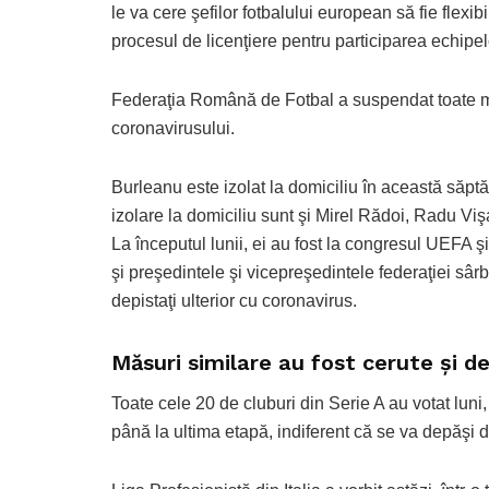
le va cere şefilor fotbalului european să fie flexib
procesul de licenţiere pentru participarea echipel
Federaţia Română de Fotbal a suspendat toate me
coronavirusului.
Burleanu este izolat la domiciliu în această săpt
izolare la domiciliu sunt şi Mirel Rădoi, Radu Vi
La începutul lunii, ei au fost la congresul UEFA ş
şi preşedintele şi vicepreşedintele federaţiei sârbe
depistaţi ulterior cu coronavirus.
Măsuri similare au fost cerute și de 
Toate cele 20 de cluburi din Serie A au votat luni
până la ultima etapă, indiferent că se va depăşi da