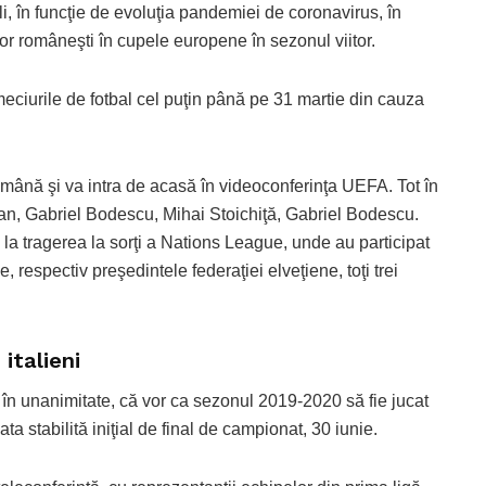
ili, în funcţie de evoluţia pandemiei de coronavirus, în
or româneşti în cupele europene în sezonul viitor.
ciurile de fotbal cel puţin până pe 31 martie din cauza
ămână şi va intra de acasă în videoconferinţa UEFA. Tot în
şan, Gabriel Bodescu, Mihai Stoichiţă, Gabriel Bodescu.
i la tragerea la sorţi a Nations League, unde au participat
, respectiv preşedintele federaţiei elveţiene, toţi trei
italieni
, în unanimitate, că vor ca sezonul 2019-2020 să fie jucat
ta stabilită iniţial de final de campionat, 30 iunie.