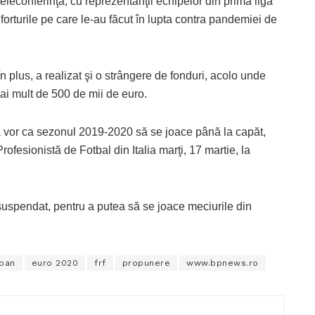
o teleconferinţă, cu reprezentanţii echipelor din prima ligă
forturile pe care le-au făcut în lupta contra pandemiei de
n plus, a realizat şi o strângere de fonduri, acolo unde
mai mult de 500 de mii de euro.
că vor ca sezonul 2019-2020 să se joace până la capăt,
ofesionistă de Fotbal din Italia marţi, 17 martie, la
e suspendat, pentru a putea să se joace meciurile din
rban
euro 2020
frf
propunere
www.bpnews.ro