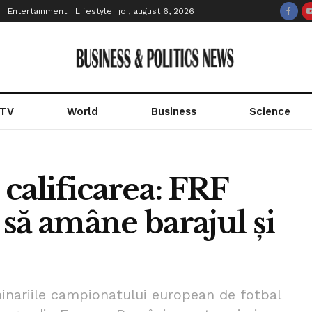
Entertainment
Lifestyle
joi, august 6, 2026
 TV
World
Business
Science
 calificarea: FRF
să amâne barajul şi
inariile campionatului european de fotbal