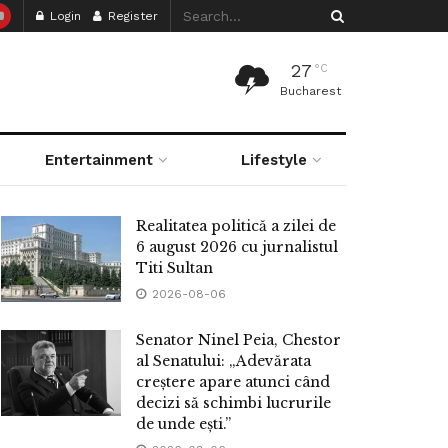
Login
Register
27
°C
Bucharest
Entertainment
Lifestyle
Realitatea politică a zilei de
6 august 2026 cu jurnalistul
Titi Sultan
2026-08-06
Senator Ninel Peia, Chestor
al Senatului: „Adevărata
creștere apare atunci când
decizi să schimbi lucrurile
de unde ești.”