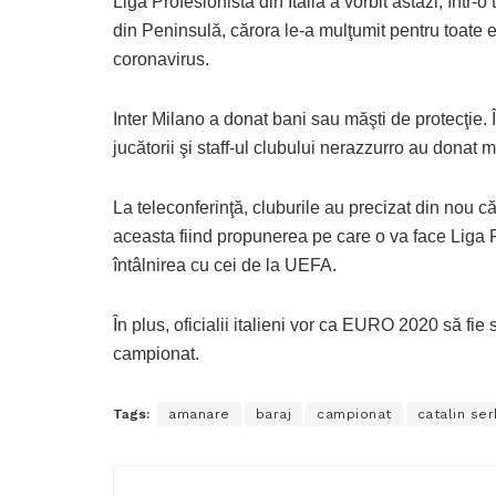
Liga Profesionistă din Italia a vorbit astăzi, într-
din Peninsulă, cărora le-a mulţumit pentru toate e
coronavirus.
Inter Milano a donat bani sau măşti de protecţie. Î
jucătorii şi staff-ul clubului nerazzurro au donat 
La teleconferinţă, cluburile au precizat din nou 
aceasta fiind propunerea pe care o va face Liga Pr
întâlnirea cu cei de la UEFA.
În plus, oficialii italieni vor ca EURO 2020 să fi
campionat.
Tags:
amanare
baraj
campionat
catalin se