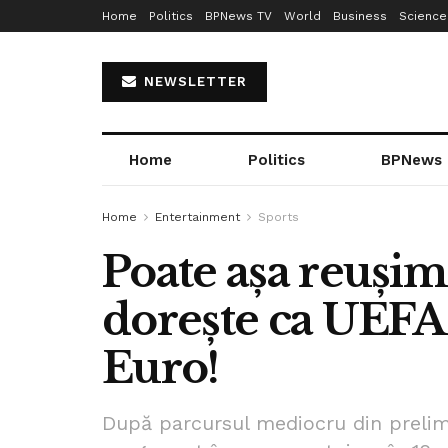
Home
Politics
BPNews TV
World
Business
Science
NEWSLETTER
Home
Politics
BPNews
Home
Entertainment
Sports
Poate așa reușim
dorește ca UEFA 
Euro!
După parcursul mediocru din prelim