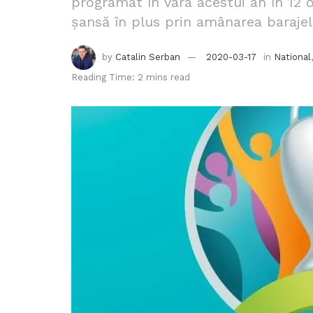
programat în vara acestui an în 12
șansă în plus prin amânarea barajelo
by
Catalin Serban
2020-03-17
in
National
Reading Time: 2 mins read