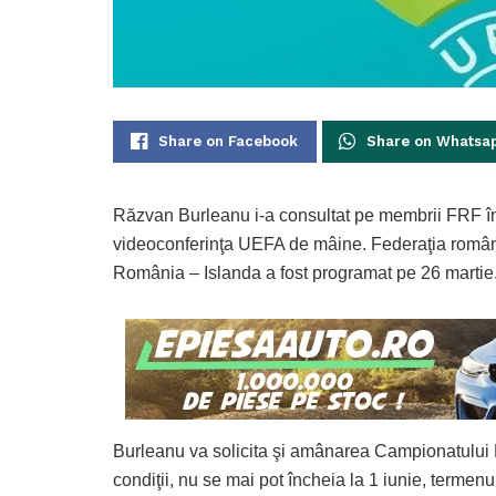
Share on Facebook
Share on Whatsa
Răzvan Burleanu i-a consultat pe membrii FRF înai
videoconferinţa UEFA de mâine. Federaţia român
România – Islanda a fost programat pe 26 martie
Burleanu va solicita şi amânarea Campionatului E
condiţii, nu se mai pot încheia la 1 iunie, termenul