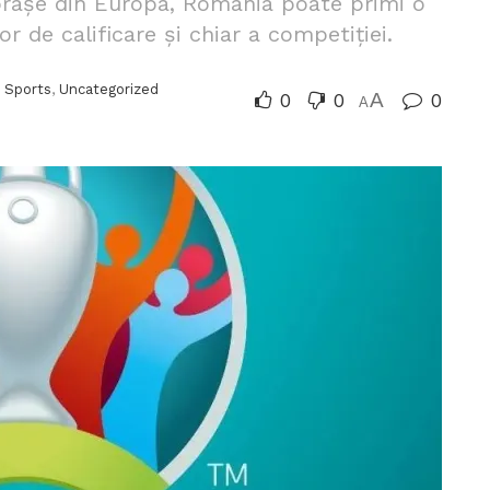
 orașe din Europa, România poate primi o
r de calificare și chiar a competiției.
,
Sports
,
Uncategorized
0
0
A
0
A