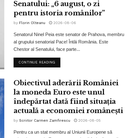
Senatului: „6 august, o zi
pentru istoria românilor”
by
Florin Olteanu
2026-08-06
Senatorul Ninel Peia este senator de Prahova, membru
al grupului senatorial Pace! Întâi România. Este
Chestor al Senatului, face parte...
CONTINUE READING
Obiectivul aderării României
la moneda Euro este unul
îndepărtat dată fiind situația
actuală a economiei românești
by
Scriitor Carmen Zamfirescu
2026-08-05
Pentru ca un stat membru al Uniunii Europene să