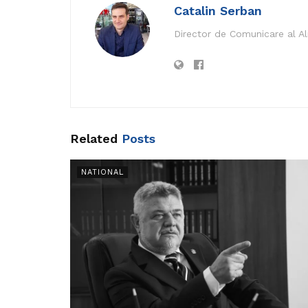
Catalin Serban
Director de Comunicare al A
Related
Posts
NATIONAL