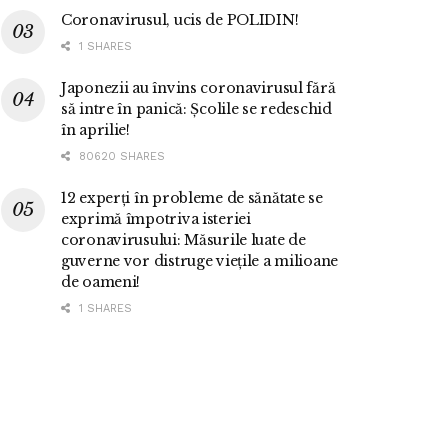
Coronavirusul, ucis de POLIDIN!
1 SHARES
Japonezii au învins coronavirusul fără
să intre în panică: Școlile se redeschid
în aprilie!
80620 SHARES
12 experți în probleme de sănătate se
exprimă împotriva isteriei
coronavirusului: Măsurile luate de
guverne vor distruge viețile a milioane
de oameni!
1 SHARES