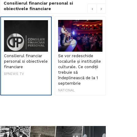
Consilierul financiar personal si
obiectivele financiare
Consilierul financiar
Se vor redeschide
Debut de sen
personal si obiectivele
localurile și instituțiile
muzica româ
financiare
culturale. Ce condiții
Maria Peia r
trebuie să
Internetul la
BPNEWS TV
îndeplinească de la 1
ani!
septembrie
NATIONAL
NATIONAL