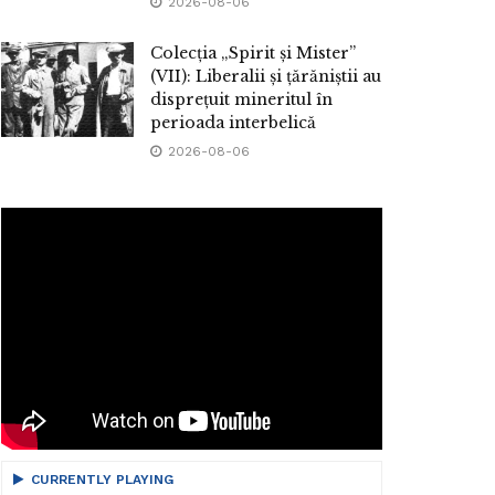
2026-08-06
Colecția „Spirit și Mister”
(VII): Liberalii și țărăniștii au
disprețuit mineritul în
perioada interbelică
2026-08-06
CURRENTLY PLAYING