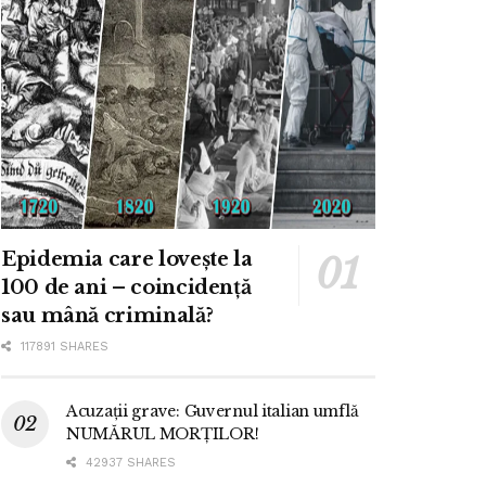
Epidemia care lovește la
100 de ani – coincidență
sau mână criminală?
117891 SHARES
Acuzații grave: Guvernul italian umflă
NUMĂRUL MORȚILOR!
42937 SHARES