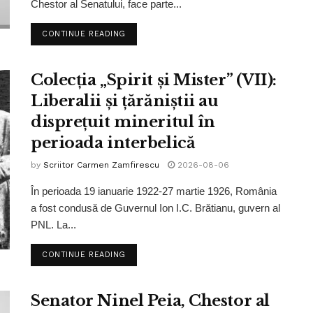
Chestor al Senatului, face parte...
CONTINUE READING
Colecția „Spirit și Mister” (VII):
Liberalii și țărăniștii au
disprețuit mineritul în
perioada interbelică
by
Scriitor Carmen Zamfirescu
2026-08-06
În perioada 19 ianuarie 1922-27 martie 1926, România
a fost condusă de Guvernul Ion I.C. Brătianu, guvern al
PNL. La...
CONTINUE READING
Senator Ninel Peia, Chestor al