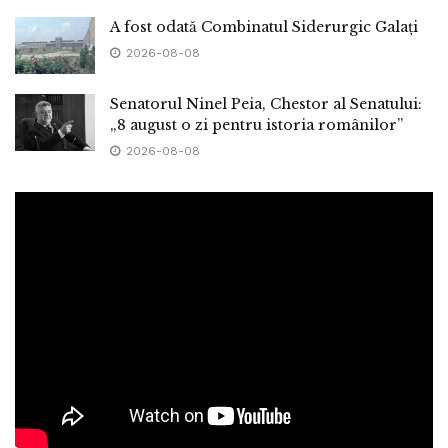
A fost odată Combinatul Siderurgic Galați
2026-08-08
Senatorul Ninel Peia, Chestor al Senatului:
„8 august o zi pentru istoria românilor”
2026-08-08