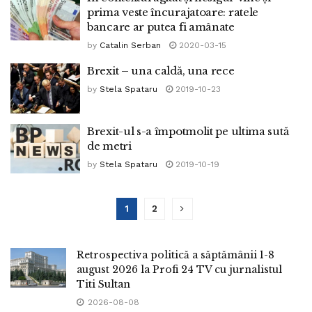
prima veste încurajatoare: ratele
bancare ar putea fi amânate
by
Catalin Serban
2020-03-15
Brexit – una caldă, una rece
by
Stela Spataru
2019-10-23
Brexit-ul s-a împotmolit pe ultima sută
de metri
by
Stela Spataru
2019-10-19
1
2
Retrospectiva politică a săptămânii 1-8
august 2026 la Profi 24 TV cu jurnalistul
Titi Sultan
2026-08-08