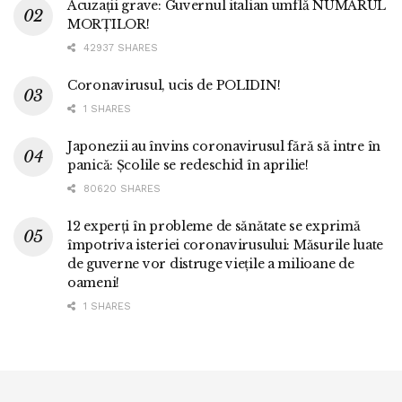
Acuzații grave: Guvernul italian umflă NUMĂRUL
MORȚILOR!
42937 SHARES
Coronavirusul, ucis de POLIDIN!
1 SHARES
Japonezii au învins coronavirusul fără să intre în
panică: Școlile se redeschid în aprilie!
80620 SHARES
12 experți în probleme de sănătate se exprimă
împotriva isteriei coronavirusului: Măsurile luate
de guverne vor distruge viețile a milioane de
oameni!
1 SHARES