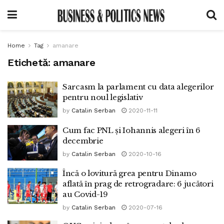
Home
Tag
amanare
Etichetă:
amanare
Sarcasm la parlament cu data alegerilor
pentru noul legislativ
by
Catalin Serban
2020-11-11
Cum fac PNL și Iohannis alegeri în 6
decembrie
by
Catalin Serban
2020-10-16
Încă o lovitură grea pentru Dinamo
aflată în prag de retrogradare: 6 jucători
au Covid-19
by
Catalin Serban
2020-07-16