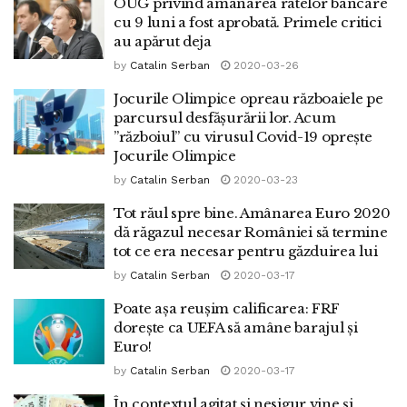
OUG privind amânarea ratelor bancare
cu 9 luni a fost aprobată. Primele critici
au apărut deja
by
Catalin Serban
2020-03-26
Jocurile Olimpice opreau războaiele pe
parcursul desfășurării lor. Acum
”războiul” cu virusul Covid-19 oprește
Jocurile Olimpice
by
Catalin Serban
2020-03-23
Tot răul spre bine. Amânarea Euro 2020
dă răgazul necesar României să termine
tot ce era necesar pentru găzduirea lui
by
Catalin Serban
2020-03-17
Poate așa reușim calificarea: FRF
dorește ca UEFA să amâne barajul şi
Euro!
by
Catalin Serban
2020-03-17
În contextul agitat și nesigur vine și