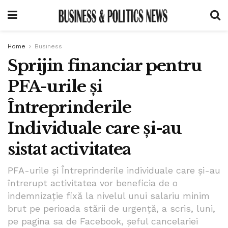
Home
Business
Sprijin financiar pentru
PFA-urile și
Întreprinderile
Individuale care și-au
sistat activitatea
PFA-urile și Întreprinderile individuale care și-au
întrerupt activitatea vor beneficia de o
indemnizație fixă la nivelul unui salariu minim
brut pe perioada stării de urgență, a scris, luni,
pe pagina sa de Facebook, şeful cancelariei