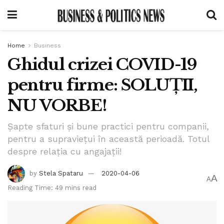
Home
Business
Ghidul crizei COVID-19
pentru firme: SOLUȚII,
NU VORBE!
Șapte sfaturi și bune practici pentru companii,
pentru a supraviețui în această perioadă. Totul
despre relația cu angajații!
by
Stela Spataru
2020-04-06
A
A
Reading Time: 49 mins read