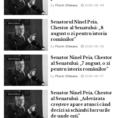
https://www.petitieonline.com/campania_trecem_de_criza_
by
Florin Olteanu
2026-08-09
impreuna_trecemdecrizaimpreuna
Senatorul Ninel Peia,
NATIONAL
Chestor al Senatului: „8
august o zi pentru istoria
românilor”
by
Florin Olteanu
2026-08-08
Senator Ninel Peia, Chestor
NATIONAL
al Senatului: „7 august, o zi
pentru istoria românilor”
by
Florin Olteanu
2026-08-07
Senator Ninel Peia, Chestor
NATIONAL
al Senatului: „Adevărata
creștere apare atunci când
decizi să schimbi lucrurile
Criza coronavirus se transformă în criză economică
de unde ești.”