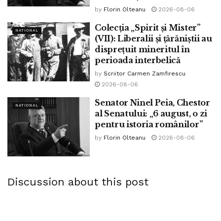
by
Florin Olteanu
2026-08-06
Starea afacerilor româneşti
Colecția „Spirit și Mister”
în criza coronavirus: 37%
NATIONAL
(VII): Liberalii și țărăniștii au
disprețuit mineritul în
dintre firme și-au redus
perioada interbelică
activitatea, iar 23% își
by
Scriitor Carmen Zamfirescu
2026-08-06
închid operațiunile
Senator Ninel Peia, Chestor
NATIONAL
al Senatului: „6 august, o zi
pentru istoria românilor”
by
Florin Olteanu
2026-08-06
Industria auto europeană este în dificultate. Producătorul
german de automobile Volkswagen a anunțat ieri că va
Discussion about this post
închide o parte din uzinele din Europa pentru o perioadă
de două sau trei săptămâni. Uzinele care vor fi închise
începând cu săptămâna viitoare vor fi cele din Spania,