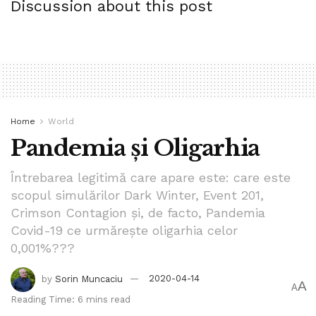
Discussion about this post
Evident, nu se spune asta în mod direct. Noi trăim într-un
continent numit Europa, unde sedimentările de civilizații
una peste alta sunt ca sendvișurile cu multe straturi, spre
care ne lăcomim uneori. Această evoluție ne-a obișnuit cu
un anumit rafinament al comunicării, cu disimularea
minciunii, cu ascunderea relelor intenții, cu ademeniri
Home
World
înșelătoare.
Pandemia și Oligarhia
De exemplu, acum, în mijlocul acestui morb (care ne
distruge, în oarecare măsură, nu numai vieți, ci ne întunecă
Întrebarea legitimă care apare este: care este
și judecata limpede), unor conducători ai noștri – inclusiv
scopul simulărilor Dark Winter, Event 201,
de la nivelul cel mai înalt al Uniunii Europene – le-a
Crimson Contagion și, de facto, Pandemia
cășunat pe bătrâni. Natural, istoricii știu că bătrânii au fost
Covid-19 ce urmărește oligarhia celor
0,001%???
țapi ispășitori, de la Socrate încoace, în multe perioade
istorice și în multe comunități declarate civilizate. Ce să
by
Sorin Muncaciu
2020-04-14
faci cu unii neputincioși și socotiți inutili, care-ți complică
A
A
Reading Time: 6 mins read
viața de pomană, când viețile tinerilor sunt în pericol? Ba,