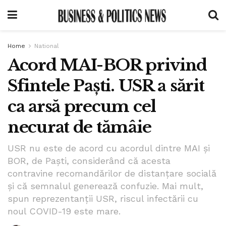
Home
National
Acord MAI-BOR privind
Sfintele Paști. USR a sărit
ca arsă precum cel
necurat de tămâie
USR nu este de acord cu acordul dintre MAI și
BOR, de Paști, considerând că acesta
contravine recomandărilor de distanțare socială
și că semnalul generează confuzie. Mai mult,
spun reprezentanții USR, riscul infectării cu
noul COVID-19 este mare.