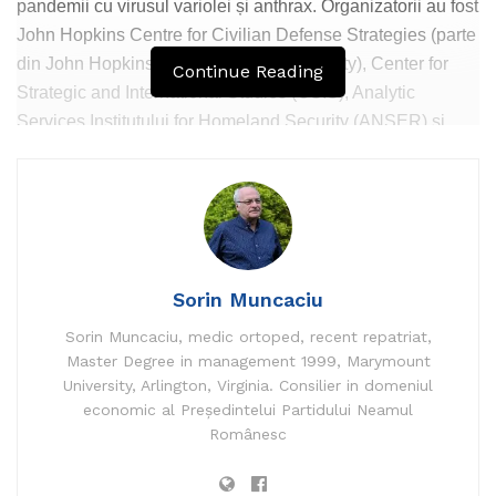
care îi hrăneau, îi răsfățau așa cum numai bunicii pot și
pandemii cu virusul variolei și anthrax. Organizatorii au fost
știu, îi duceau în parc la joacă și reușeau să-i lase liberi din
John Hopkins Centre for Civilian Defense Strategies (parte
când în când pe părinții acestor nepoți. Ba, de multe ori,
din John HopkinsCenter for Health Security), Center for
Continue Reading
acești bătrâni aduceau periodic mâncare gătită, în lipsa
Strategic and International Studies (CSIS), Analytic
activilor casei și o lăsau în frigider, încât, la venirea acasă,
Services Institutului for Homeland Security (ANSER) și
tinerii se puteau înfrupta „ca la mama acasă”. Mai mult, unii
Oklahoma National Memorial Institute for Prevention of
dintre acești pensionari scoteau din economiile lor de o
Terorism. Ideea de bază, design și scenariul simulării a fost
viață sume de bani pentru tineri, pentru nevoile lor, le
conceput de Tara O’Toole și Thomas Inglesby de la John
dădeau maturilor casele lor (și se mutau ei în spații mici,
Hopkins Center alături de Randy Larsen și Mark DeMiller
chiar meschine, „că doar noi ne-am trăit traiul”).
(ANSER) și Robert Kadlek. Simularea s-a numit Dark
Winter și a precedat cu câteva luni
Sorin Muncaciu
Sigur, tot pisălogi erau, tremurau din când în când ori
evenimentele din 9/11, inclusiv atacurile cu bacilii anthrax,
Sorin Muncaciu, medic ortoped, recent repatriat,
șchiopătau, când veneau spre noi aduși de spate, dar
în urma cărora s-a produs vaccinul anti-anthrax. Compania
Master Degree in management 1999, Marymount
purtau cu sine și avantaje care nu erau deloc minore. Nici
care a deținut exclusivitatea vaccinului a compensat
University, Arlington, Virginia. Consilier in domeniul
atunci nu erau tocmai răsfățați de lume, pentru că lumea lor
generos pe unii dintre actorii amintiți, alții fiind apoi
economic al Președintelui Partidului Neamul
trecuse.
Românesc
implicați în campania mincinoasă de inițiere a războiului
din Irak. Textul simulării Dark Winter se află pe siteul John
Mai auzeai pe la câte o televiziune că „un bătrân de 60 de
Hopkins Center for Civilian Defense Strategies.