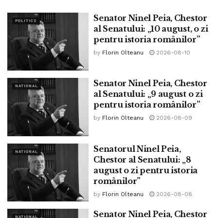
situații-limită, să aplice o tactică de apărare de tip circular,
Senator Ninel Peia, Chestor
cu valorile puse la mijloc și cu militarii francezi desfășurați
POLITICS
al Senatului: „10 august, o zi
pe lungimea cercului. Se zice că atunci viitorul împărat ar fi
pentru istoria românilor”
dat un ordin memorabil, care nu a sunat bine deloc:
by
Florin Olteanu
2026-08-10
„Măgarii și savanții la mijloc!”.
Asta însemna să fie protejate aceste două categorii de
Senator Ninel Peia, Chestor
NATIONAL
ființe (adevărate valori) prin așezarea lor cât mai departe
al Senatului: „9 august o zi
de primejdie. Nu era rău, ci era bine pentru că savanții nu
pentru istoria românilor”
erau asimilați cu măgarii, decât din punctul de vedere al
by
Florin Olteanu
2026-08-09
utilității lor. Dincolo de glumă, măgarii erau de neprețuit
pentru că erau cei mai buni cărăuși, iar savanții erau
Senatorul Ninel Peia,
indispensabili pentru descifrarea comorilor istorice ale
NATIONAL
Chestor al Senatului: „8
Egiptului, inclusiv a scrierii hieroglifice. Ambele categorii
august o zi pentru istoria
și-au făcut datoria, fapt pentru care Parisul s-a ales cu
românilor”
obeliscuri egiptene jefuite și cărate cu greu, iar umanitatea
by
Florin Olteanu
2026-08-08
cu mesaje în clar despre o lume căreia îi datorăm, între
Senator Ninel Peia, Chestor
altele, civilizația greco-romană, din care se trage civilizația
NATIONAL