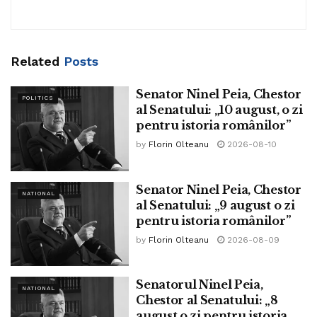
ani a fost surprins de un automobil pe trecerea de pietoni,
Cea ce e șocant este faptul că, aceleași personaje (la care
pentru că nu s-a asigurat” și simțeai în vocea crainicului
s-au adăugat fundații și corporații) s-au aflat și la comanda
(mustind de tinerețe și de sănătate) un năduf abia reținut,
simulării Pandemiei cu Covid 19 din Octombrie 2019 de la
de genul: „Ce-o mai fi căutat și moșulică ăsta prin oraș,
Related
Posts
Baltimore, sub auspiciile aceluiași John Hopkins Center for
când îl căuta moartea pe-acasă?”. Tot pe la noi, prin
Health Security, numită Event 201. Deasemeni, Crimson
Senator Ninel Peia, Chestor
mioritica noastră lume originală, mai erau, după 1989, și
POLITICS
al Senatului: „10 august, o zi
Contagion, exercițiu de simulare desfașurat în 12 state
alte reproșuri la adresa bătrânilor.
pentru istoria românilor”
americane în primavara 2019, în ideea unei Pandemii
Vedeai des tineri imberbi, plini de zel, activi și atoateștiutori
by
Florin Olteanu
2026-08-10
ipotetice de gripă cu originea în China. Întrebarea legitimă
care condamnau „nesimțirea” celor care au trăit sub
care apare este: care este scopul simulărilor Dark Winter,
comunism, care s-au ghiftuit sub comunism, care au
Event 201, Crimson Contagion și, de facto, Pandemia
Senator Ninel Peia, Chestor
NATIONAL
construit comunismul și care mai voiau să și trăiască în
Covid 19 ce urmărește oligarhia celor 0,001%??? Având în
al Senatului: „9 august o zi
continuare, să muncească, să făurească o lume
pentru istoria românilor”
vedere, celebrul principiu a lui Rahm Emanuel, Obama’s
democratică. Să ne amintim că avem acum în România
Chief of staff: You never let a serious crisis go to waste.
by
Florin Olteanu
2026-08-09
tineri de 30-40 de ani care nu știu deloc, pe viu, ce a fost
And what I mean by that it’s an opportunity to do things you
comunismul.
think you could not do before. Ce lucruri pot fi acum impuse
Senatorul Ninel Peia,
NATIONAL
de oligarhia tehnocrată profitând de criză?? Cred că, ăștia
Chestor al Senatului: „8
Unii nu înțeleg încă nimic din lumea asta și condamnă
din teoria conspirației intuim răspunsul !
august o zi pentru istoria