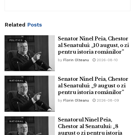
„Riscurile, mai ales pentru localitățile cu o densitate mare a
populației, sunt importante și ministrul Vela ar fi trebuit să
le ia în serios, pentru binele nostru, al tuturor”, adaugă
Related
Posts
USR.
Senator Ninel Peia, Chestor
POLITICS
al Senatului: „10 august, o zi
Acordul între MAI și BOR care a pus pe jar
pentru istoria românilor”
USR-ul
by
Florin Olteanu
2026-08-10
Ministrul de Interne, Marcel Vela, a anunțat, marți seara, că
românii vor putea primi Paști vineri și sâmbătă, iar
Senator Ninel Peia, Chestor
distribuirea Luminii Sfinte de la Ierusalim se va face de
NATIONAL
al Senatului: „9 august o zi
către voluntari și de către patrulele MAI, în urma unui acord
pentru istoria românilor”
cu Biserica Ortodoxă Română.
by
Florin Olteanu
2026-08-09
Marcel Vela a spus că le mulțumește celor care au
sărbătorit Paștele la sfârșitul săptămânii trecute cu
Senatorul Ninel Peia,
NATIONAL
responsabilitate și, ținând cont de numărul mare de români
Chestor al Senatului: „8
august o zi pentru istoria
care va sărbători Învierea Domnului la sfârșitul acestei