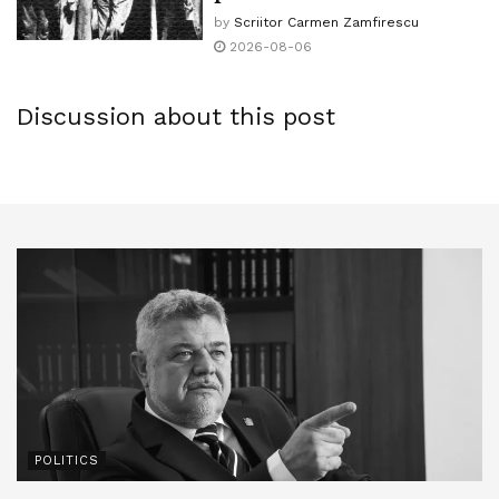
coordonatorul grupului medical al Casei Albe care a admis
schimb! Ba mai au și neobrăzarea să se îmbolnăvească –
by
Scriitor Carmen Zamfirescu
la CNN că: guvernul federal ia în considerare de a forța
ceea ce ar putea să fie treaba lor – și să și răspândească
2026-08-06
cetățenii să folosească coronavirus immunity cards (carduri
boala – ceea ce e treaba tuturor. Dacă s-ar îmbolnăvi doar
de imunitate). Citez: You know , that’s possible. I mean , it’s
ei între ei, dacă și-ar da boala numai unul altuia, ar mai fi
Discussion about this post
one of those things we talk about to make sure we know
cumva, dar ei dau virusul tinerilor și copiilor, ceea ce este
who the vulnerable people are and not. Aceiași idee a fost
de-a dreptul revoltător.
exprimată și de Bill Gates, întrebat fiind pe siteul social
De câte ori îi vezi pe stradă sau oriunde în afara casei lor,
media, Reddit la programul Ask Me Anything a spus:
parcă umblă intenționat cu panere pline de covid-19, ca să
Eventualy we will have some digital certificates to show
strice cheful și viața oamenilor folositori de pe lumea asta,
who has recovered or been tested recently or when we
să-i infecteze și să-i distrugă. Sigur că sunt și excepții între
have a vaccine who has received it (vom avea nevoie de
bătrâni, de exemplu bătrânii politicieni. Ei pot umbla liber
certificat individual să dovedim vaccinarea sau revenirea
pe afară și pe dinăuntru, pe oriunde, pentru că ne conduc
din boală).
și ce ne-am face fără indicațiile lor! Nu-i evoc aici doar pe
De fapt un consorțiu incluzând, Bill and Melinda Gates
politicienii bătrâni români (și nu le dau numele, fiindcă ei s-
Foundation, National Science Foundation, National
ar putea simți ofensați și m-ar putea dojeni), dar îi spun
Cancer Institute, National Institute of Healts, dar și, Youth
POLITICS
concret pe câțiva din cei mondiali și europeni (pentru că
Innovation Promotion Association of the Chinese Academy
lor, oricum, nu le prea pasă de noi, rudele sărace).