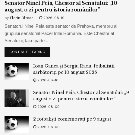
of Science, the China Scolarship Council și National
Senator Ninel Peia, Chestor al Senatului: „10
august, o zi pentru istoria românilor”
Natural Science Foundation of China a finanțat, la
Să-l luăm, de pildă, pe președintele
Donald Trump
, care
Massachusetts Institute of Tehnology, un program pentru
by
Florin Olteanu
2026-08-10
(născut în 1946) are, deci, 74 de ani și care se
identitate digitală, informația urmând să fie încorporată într-
Senatorul Ninel Peia este senator de Prahova, membru al
încăpățânează să fie președintele celei mai importante
grupului senatorial Pace! Întâi România. Este Chestor al
un quantum-dot based system introdus în piele prin
națiuni din lume, cum o spune el însuși, mereu. Ba, ilustrul
Senatului, face parte...
vaccinare. În jurnalul Science Translational Medicine
președinte american a îndrăznit ca, aproape expirat fiind,
cercetătorii respectivi descriu că au dezvoltat un: approach
să aibă, la vârsta de 60 de ani, chiar și un copil. Să-l luăm
CONTINUE READING
to encode medical history on a patient using spatial
și pe domnul Jean Claude Juncker (născut în 1954), care
distribution of biocompatible, near-infrared quantum dots
Ioan Ganea și Sergiu Radu, fotbaliștii
are 66 de ani și care, deși plin de boli, a condus Uniunea
sărbătoriți pe 10 august 2026
(NIR QDS) in the dermis. QDS are invisible to the naked
Europeană până de curând.
2026-08-10
eye yet detectable when exposed to NIR light. Ideea
Poate că el, totuși, stă acum mai mult în casa lui modestă.
centrală fiind de a asocia vaccinarea obligatorie cu
Senator Ninel Peia, Chestor al Senatului: „9
E de amintit chiar cazul doamnei
Ursula von der Leyen
introducerea acestui quantum-dot based system de
august o zi pentru istoria românilor”
care, cu toată particula ei de noblețe din nume, nu este
identificare personală.
2026-08-09
nemuritoare. Domnia sa are 62 de ani (fiind născută în
Domnul Fauci, coordonatorul Casei Albe a colectivului
2 fotbaliști comemorați pe 9 august
1958) și ne-a avertizat senin, de curând, că „este posibil ca
medical care conduce efortul împotriva Pandemiei Covit 19
persoanele în vârstă să fie izolate până la sfârșitul anului”,
2026-08-09
și domnul Gates au o veche relație de colaborare,
în vreme ce „copiii și tinerii se vor bucura de mai multă