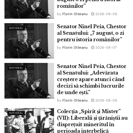
generația celor de 60-70 de ani pentru simplul fapt că a
românilor”
În primul rând, autoritățile doresc să impună un: health ID,
îndrăznit să trăiască sub comunism, că și-a ales, din toată
certificat de sănătate adică, implementarea acțiunii ID2020
by
Florin Olteanu
2026-08-08
istoria asta lungă și mare, tocmai „epoca de aur” ca să
prin care, cei care visează controlul planetei, managerii
ființeze. Bătrânii, aceste „relicve decrepite” – cum zicea
Senator Ninel Peia, Chestor
populației globale vor lega vaccinarea de o tehnologie de
NATIONAL
al Senatului: „7 august, o zi
nonșalant un comunicator nu demult – sunt afectate și
identificare a fiecarui om de pe planetă in administrare
pentru istoria românilor”
chiar infectate de comunism și nu prezintă nicio încredere.
simultană. Această organizație ID2020 este inițiată de
by
Florin Olteanu
2026-08-07
Sigur, asemenea judecăți nu erau tocmai curente și nu
Accenture, Rockefeller Foundation, Microsoft, Hyperledger,
erau rostite Urbi et Orbi mereu și cu voce tare, dar
UN to Built Digital Identity Systems, Mercy Corps etc. etc.,
răzbăteau din când în când. Le cenzura bunul simț și
Senator Ninel Peia, Chestor
toate organizații ale oligarhiei.
NATIONAL
nevoia de bătrâni, care erau, pentru unii, un rău, dar „un
al Senatului: „Adevărata
Primul pas, un fel de immunity card (card de imunitate) este
rău necesar”. Societatea prea activă, maturii prea ocupați,
creștere apare atunci când
de a condiționa populația în a accepta ideea, că este
decizi să schimbi lucrurile
goana după câștig material cât mai mare, obținut din câte
nevoie, ca fiecare să dovedească faptul că au fost
de unde ești.”
2-3 slujbe (azi joburi) concomitente, îi făcea, oarecum,
vaccinați sau că au trecut prin boală, înainte de a fi
by
Florin Olteanu
2026-08-06
indispensabili pe bătrâni.
acceptați în comunitate sau, înainte de a obține, din partea
Colecția „Spirit și Mister”
statului, permisiunea de a relua activitățile normale.
NATIONAL
Dar acum, când stăm cu toții acasă, ce să mai faci cu
(VII): Liberalii și țărăniștii au
Dovada vine de la domnul Anthony Fauci șeful National
acești „paraziți”? Au nevoie de mâncare, de medicamente,
disprețuit mineritul în
Institute of Allergy and Infectious Disease (NIAID),
de companie, de stat la o poveste și nu „produc” nimic în
perioada interbelică