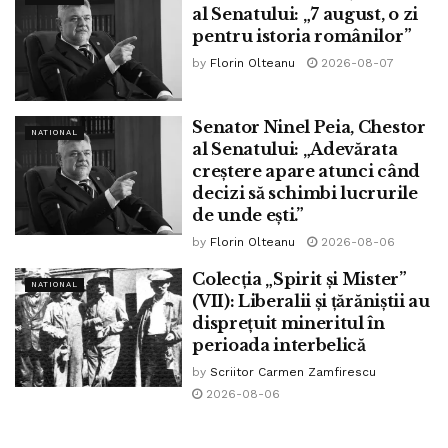
al Senatului: „7 august, o zi
noastră modernă și contemporană.
pentru istoria românilor”
Unii au înțeles astăzi, tot într-o situație-limită, dar fără
by
Florin Olteanu
2026-08-07
umorul lui Napoleon, să-i pună alături de protejații „măgari
și savanți” și pe bătrâni, și tot cu intenția benefică de
Senator Ninel Peia, Chestor
NATIONAL
apărare. Pandemia aceasta este o nenorocire cum nu s-a
al Senatului: „Adevărata
mai întâmplat una la fel în istoria celor vreo 80-90 de ani
creștere apare atunci când
decizi să schimbi lucrurile
recenți (adică timp de trei generații). Planeta, de la Al
de unde ești.”
Doilea Război Mondial încoace, a trăit (în mare parte din
by
Florin Olteanu
2026-08-06
Europa, America, Asia, Australia) multe decenii liniștite,
prospere și chiar pline de răsfăț pe ici, pe colo. Criza
Colecția „Spirit și Mister”
NATIONAL
declanșată de această boală și de numeroasele cazne și
(VII): Liberalii și țărăniștii au
disprețuit mineritul în
morți pricinuite de ea a trezit în oameni și lupta feroce
perioada interbelică
pentru existență. Modul de a gândi „politicește corect” –
by
Scriitor Carmen Zamfirescu
criticat, pe bună dreptate, în multe privințe – a fost înlocuit
2026-08-06
uneori cu o gândire pragmatică, de genul „scapă cine
poate”.