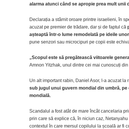
alarma atunci când se apropie prea mult unii de 
Declarația a stârnit oroare printre israelieni, în s
acuzat pe premier de trădare, dar și de faptul că
așteaptă într-o lume remodelată pe ideile unor
pune senzori sau microcipuri pe copii este echiva
„Scopul este să pregătească viitoarele generați
Amnon Yitzhak, unul dintre cei mai cunoscuți din 
Un alt important rabin, Daniel Asor, l-a acuzat 
sub jugul unui guvern mondial din umbră, pe ca
mondială.
Scandalul a fost atât de mare încât cancelaria pr
prin care să explice că, în niciun caz, Netanyahu nu
contextul în care mersul copilului la școală ar fi 