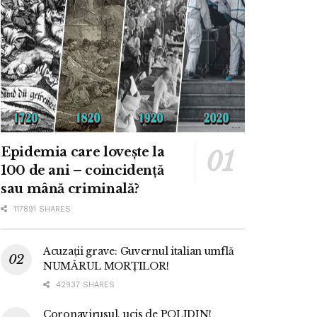
Epidemia care lovește la
100 de ani – coincidență
sau mână criminală?
117891 SHARES
Acuzații grave: Guvernul italian umflă
NUMĂRUL MORȚILOR!
42937 SHARES
Coronavirusul, ucis de POLIDIN!