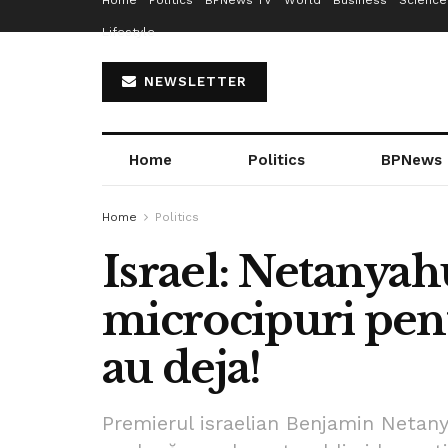
Home
Politics
BPNews TV
World
Business
Science
Lifestyle
NEWSLETTER
Home
Politics
BPNews
Home
Politics
Israel: Netanya
microcipuri pent
au deja!
Premierul israelian Benjamin Netan