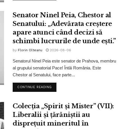
Senator Ninel Peia, Chestor al
Senatului: „Adevărata creștere
apare atunci când decizi să
schimbi lucrurile de unde ești.”
by
Florin Olteanu
2026-08-06
Senatorul Ninel Peia este senator de Prahova, membru
al grupului senatorial Pace! Întâi România. Este
Chestor al Senatului, face parte...
CONTINUE READING
Colecția „Spirit și Mister” (VII):
Liberalii și țărăniștii au
disprețuit mineritul în