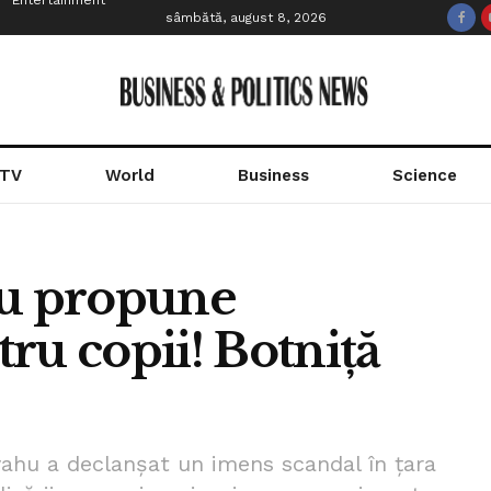
Entertainment
sâmbătă, august 8, 2026
 TV
World
Business
Science
hu propune
ru copii! Botniță
yahu a declanșat un imens scandal în țara