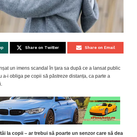
pp
Share on Twitter
Share on Email
șat un imens scandal în țara sa după ce a lansat public
u a-i obliga pe copii să păstreze distanța, ca parte a
i.
tâi la copii – ar trebui să poarte un senzor care să dea