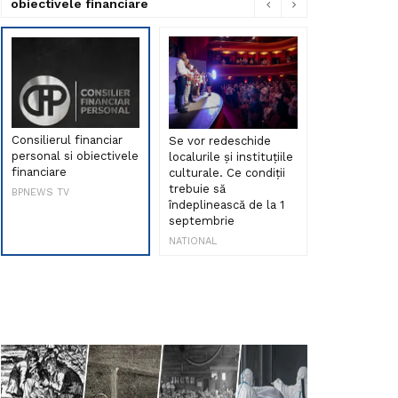
obiectivele financiare
Consilierul financiar
Se vor redeschide
Debut de sen
personal si obiectivele
localurile și instituțiile
muzica româ
financiare
culturale. Ce condiții
Maria Peia r
trebuie să
Internetul la
BPNEWS TV
îndeplinească de la 1
ani!
septembrie
NATIONAL
NATIONAL