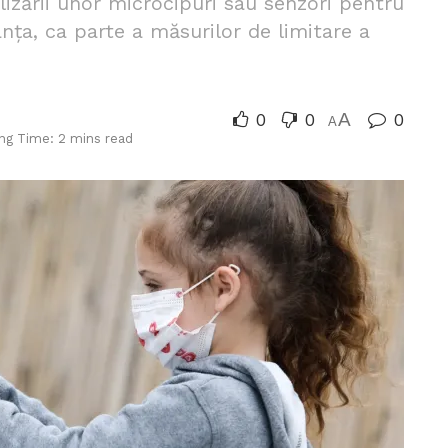
lizării unor microcipuri sau senzori pentru
anța, ca parte a măsurilor de limitare a
0
0
A
0
A
ng Time: 2 mins read