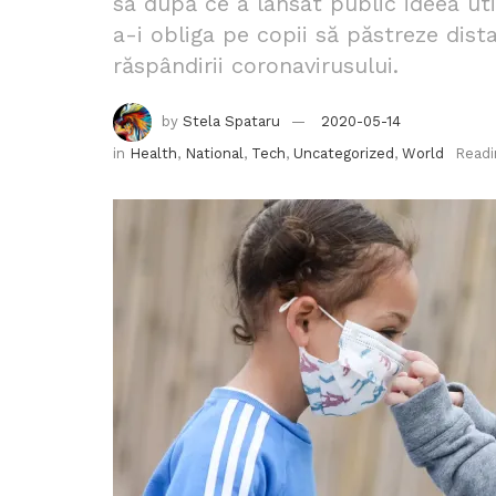
sa după ce a lansat public ideea uti
a-i obliga pe copii să păstreze dist
răspândirii coronavirusului.
by
Stela Spataru
2020-05-14
in
Health
,
National
,
Tech
,
Uncategorized
,
World
Readi