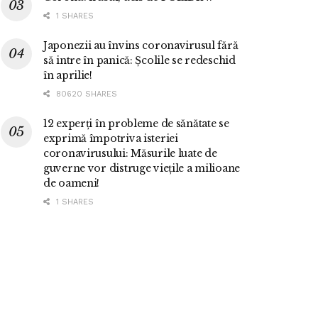
1 SHARES
Japonezii au învins coronavirusul fără
să intre în panică: Școlile se redeschid
în aprilie!
80620 SHARES
12 experți în probleme de sănătate se
exprimă împotriva isteriei
coronavirusului: Măsurile luate de
guverne vor distruge viețile a milioane
de oameni!
1 SHARES