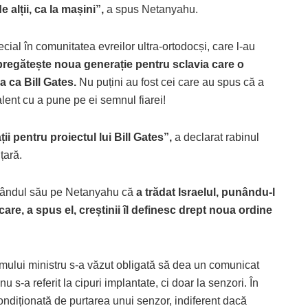
alții, ca la mașini”,
a spus Netanyahu.
pecial în comunitatea evreilor ultra-ortodocși, care l-au
pregătește noua generație pentru sclavia care o
a ca Bill Gates.
Nu puțini au fost cei care au spus că a
lent cu a pune pe ei semnul fiarei!
i pentru proiectul lui Bill Gates”,
a declarat rabinul
țară.
la rândul său pe Netanyahu că
a trădat Israelul, punându-l
re, a spus el, creștinii îl definesc drept noua ordine
imului ministru s-a văzut obligată să dea un comunicat
 s-a referit la cipuri implantate, ci doar la senzori. În
condiționată de purtarea unui senzor, indiferent dacă