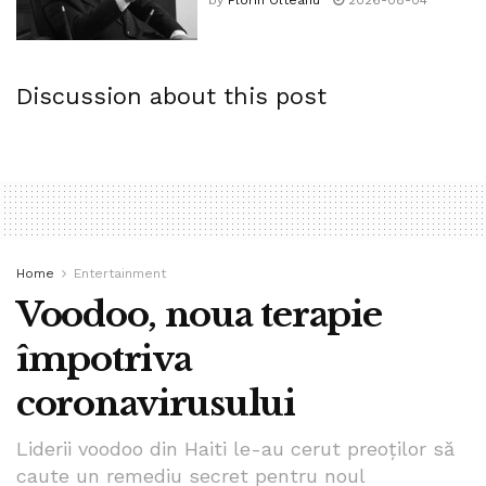
Discussion about this post
Home
Entertainment
Voodoo, noua terapie
împotriva
coronavirusului
Liderii voodoo din Haiti le-au cerut preoţilor să
caute un remediu secret pentru noul