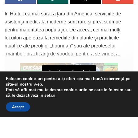
În Haiti, cea mai săracă ţară din America, serviciile de
asistenţă medicală moderne sunt rare şi prea scumpe
pentru majoritatea populaţiei. De aceea, cei mai mulţi
locuitori apelează la remediile din plante şi practicile
ritualice ale preoţilor „houngan” sau ale preoteselor
„mambo”, practicanţi de voodoo, pentru a se vindeca.
Continue Reading
Folosim cookie-uri pentru a-ți oferi cea mai bună experiență pe
site-ul nostru web.
Noul coronavirus a început să se răspândească rapid în
Poți să afli mai multe despre cookie-urile pe care le folosim sau
This website uses GDPR cookies. By continuing to use this
să le dezactivezi în
setări
.
Haiti, în ultimele două săptămâni numărul cazurilor a
website you are giving consent to cookies being used. Visit our
crescut de aproape cinci ori şi a ajuns la 865. Între timp, în
Accept
Privacy and Cookie Policy
.
I Agree
rândul populaţiei practicante de voodoo se vorbeşte
despre o „febră” misterioasă.
Încă de la confirmarea primelor cazuri ale noului
Catalin Serban