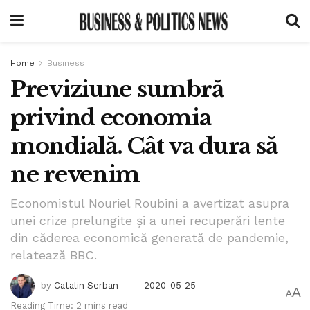
Home
Business
Previziune sumbră
privind economia
mondială. Cât va dura să
ne revenim
Economistul Nouriel Roubini a avertizat asupra
unei crize prelungite și a unei recuperări lente
din căderea economică generată de pandemie,
relatează BBC.
by
Catalin Serban
2020-05-25
A
A
Reading Time: 2 mins read