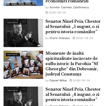
economiei românești
au dispărut. Magazinele din Germania sunt deschise, dar
cine vrea să meargă la cumpărături?”
by
Scriitor Carmen Zamfirescu
2026-08-05
Roubini spune că Asia emergentă va înregistra o creștere
Senator Ninel Peia, Chestor
mai bună decât „alte economii avansate”.
NATIONAL
al Senatului: „5 august, o zi
pentru istoria românilor”
Dar va exista o separare mai mare între SUA și China, iar
by
Florin Olteanu
2026-08-05
multe țări asiatice vor fi obligate să aleagă între cele două
superputeri. „Fiecare dintre ei va spune restului lumii, fie
sunteți alături de noi, fie împotriva noastră”, spune
Momente de înaltă
NATIONAL
economistul.
spiritualitate încărcate de
suflu istoric la Parohia ”Sf
Tags:
10 ani
catalin serban
deceniu
nouriel roubini
Gheorghe” din Dobromir,
județul Constanța
prabusire economica
previziune sumbră
by
Daniel Mihai
2026-08-04
www.bpnews.ro
Senator Ninel Peia, Chestor
NATIONAL
al Senatului: „4 august, o zi
pentru istoria românilor”
by
Florin Olteanu
2026-08-04