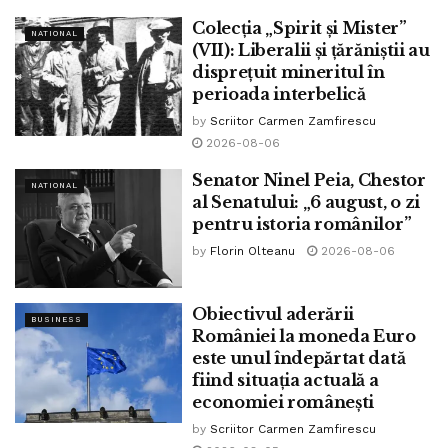
prin atacuri ascunse sub o mască a toleranței și un haștag care
Colecția „Spirit și Mister”
NATIONAL
(VII): Liberalii și țărăniștii au
sună „la modă”. Dar ar fi frumos să ne gândim, să visăm la o
disprețuit mineritul în
Românie civilizată. Ar începe cu niște bun-simț în fiecare. Nu e
perioada interbelică
mult. Poate, într-o zi, vom înțelege.
by
Scriitor Carmen Zamfirescu
2026-08-06
Tags:
bpnews
David Budicastro
divort în educatie
educatie
incarcata
materie noua
minister
Senator Ninel Peia, Chestor
NATIONAL
al Senatului: „6 august, o zi
ministru
pedagogie
popor
programa
revizuire
pentru istoria românilor”
revolutionar
scandalos
by
Florin Olteanu
2026-08-06
Obiectivul aderării
BUSINESS
României la moneda Euro
este unul îndepărtat dată
fiind situația actuală a
economiei românești
by
Scriitor Carmen Zamfirescu