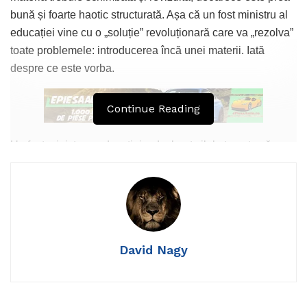
bună și foarte haotic structurată. Așa că un fost ministru al
educației vine cu o „soluție” revoluționară care va „rezolva”
toate problemele: introducerea încă unei materii. Iată
despre ce este vorba.
Continue Reading
Un fost ministru a educației a declarat zilele trecute că ar
trebui să se introducă încă o materie nouă în programă.
Iată de ce acest lucru este o idee foarte proastă. Pe lângă
faptul că deja materia este foarte încărcată și este o nevoie
disperată de restructurare, introducerea unei alte materii ar
supraaglomera programul, ar fi nevoie de manuale,
David Nagy
profesori pregătiți special și alte măsuri suplimentare. Dar
toate acestea ar putea fi rezolvate totuși, cu puțină
disciplină.