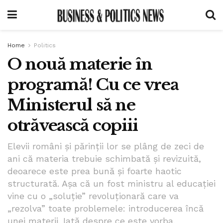
Home
Politics
O nouă materie în
programă! Cu ce vrea
Ministerul să ne
otrăvească copiii
Elevii români și părinții lor se plâng de zeci de
ani că materia trebuie schimbată și revizuită,
deoarece este prea bună și foarte haotic
structurată. Așa că un fost ministru al educației
vine cu o „soluție” revoluționară care va
„rezolva” toate problemele: introducerea încă
unei materii. Iată despre ce este vorba.