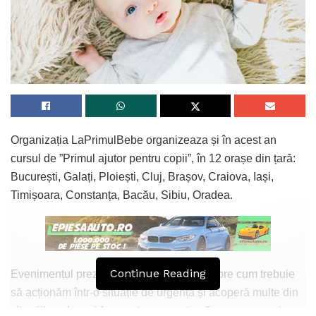
Organizația LaPrimulBebe organizeaza și în acest an
cursul de ”Primul ajutor pentru copii”, în 12 orașe din țară:
București, Galați, Ploiești, Cluj, Brașov, Craiova, Iași,
Timișoara, Constanța, Bacău, Sibiu, Oradea.
Continue Reading
Evenimentul prezintă noțiuni de bază despre cum trebuie
să acționăm într-o situație de urgență și acoperă multe din
situațiile cele mai frecvente care pot apărea, precum și