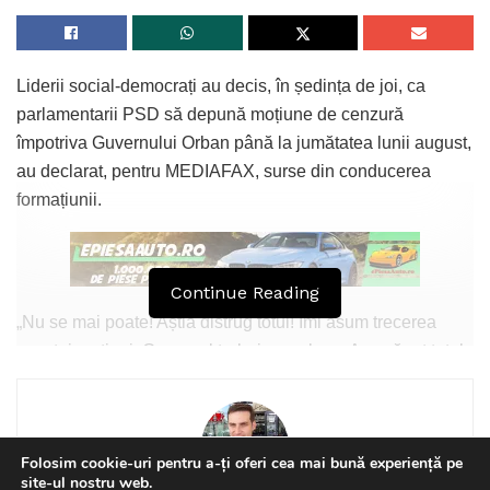
Liderii social-democrați au decis, în ședința de joi, ca
parlamentarii PSD să depună moțiune de cenzură
împotriva Guvernului Orban până la jumătatea lunii august,
au declarat, pentru MEDIAFAX, surse din conducerea
formațiunii.
Continue Reading
„Nu se mai poate! Aștia distrug totul! Îmi asum trecerea
acestei moțiuni. Guvernul trebuie sa plece. Au scăpat totul
de sub control. Sunt preocupați doar să fure. Vor doar bani
și voturi, dar nu se gândesc ce urmari provoacă. Mai ales
pe termen lung”, le-a spus Ciolacu liderilor organizațiilor
Folosim cookie-uri pentru a-ți oferi cea mai bună experiență pe
județene ale PSD, potrivit unor surse social-democrat.
site-ul nostru web.