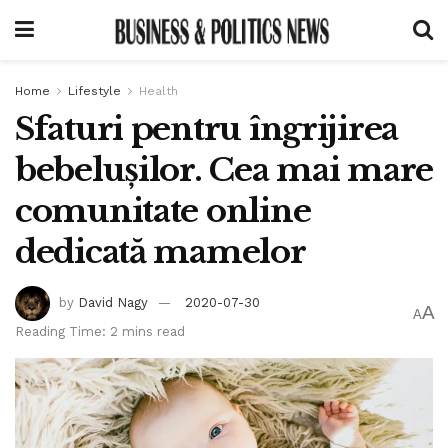
Home
Lifestyle
Health
Sfaturi pentru îngrijirea
bebelușilor. Cea mai mare
comunitate online
dedicată mamelor
by
David Nagy
2020-07-30
A
A
Reading Time: 2 mins read