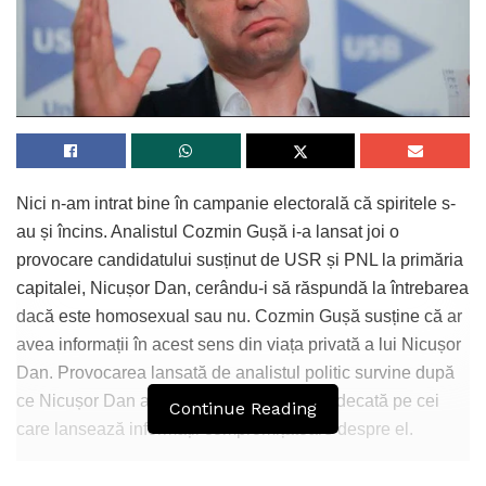
Nici n-am intrat bine în campanie electorală că spiritele s-
au și încins. Analistul Cozmin Gușă i-a lansat joi o
provocare candidatului susținut de USR și PNL la primăria
capitalei, Nicușor Dan, cerându-i să răspundă la întrebarea
dacă este homosexual sau nu. Cozmin Gușă susține că ar
avea informații în acest sens din viața privată a lui Nicușor
Dan. Provocarea lansată de analistul politic survine după
ce Nicușor Dan a amenințat că va da în judecată pe cei
Continue Reading
care lansează informații compromițătoare despre el.