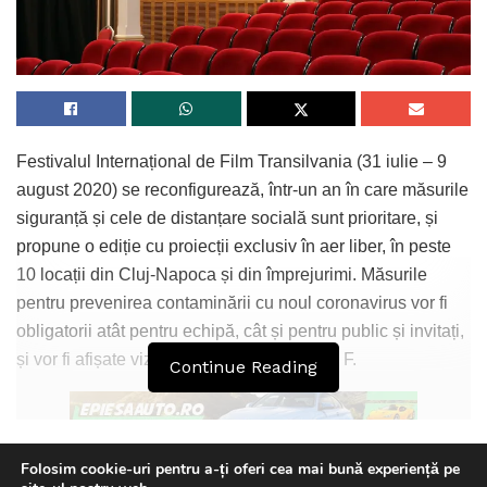
Festivalul Internațional de Film Transilvania (31 iulie – 9
august 2020) se reconfigurează, într-un an în care măsurile
siguranță și cele de distanțare socială sunt prioritare, și
propune o ediție cu proiecții exclusiv în aer liber, în peste
10 locații din Cluj-Napoca și din împrejurimi. Măsurile
pentru prevenirea contaminării cu noul coronavirus vor fi
obligatorii atât pentru echipă, cât și pentru public și invitați,
și vor fi afișate vizibil în toate locațiile T I F F.
Continue Reading
Folosim cookie-uri pentru a-ți oferi cea mai bună experiență pe
În programul T I F F intră cinci dintre locațiile cu tradiție,