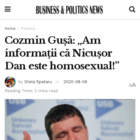
Home
Politics
Cozmin Gușă: „Am
informații că Nicușor
Dan este homosexual!”
by
Stela Spataru
2020-08-06
A
A
Reading Time: 2 mins read