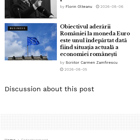
by
Florin Olteanu
2026-08-06
fac treaba și respectă regulile, doar că eu nici nu aș
vota și nici nu aș recomanda să fie votat ca lider
politico-administrativ o persoană cu orientarea homo
Obiectivul aderării
BUSINESS
sau bisexuală, cu atât mai mult în România, bulversată
României la moneda Euro
este unul îndepărtat dată
deja prea mult la nivel societal.”
fiind situația actuală a
economiei românești
by
Scriitor Carmen Zamfirescu
Tags:
acuzatii
bpnews
campanie electorala
2026-08-05
cozmin gușă
nicușpr dan homosexual
Discussion about this post
Home
Entertainment