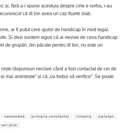
 și, fără a-i spune acestuia despre cine e vorba, i-au
recunoscut că dl Ion avea un caz foarte slab.
ne, ar fi putut cere ajutor de handicap în mod legal,
parte. Și deși suntem siguri că ai nevoie de ceva handicap
fel de grupări, din păcate pentru dl Ion, nu este un
 niște răspunsuri neclare când a fost contactat de cei de
 mai amintește” și că „va trebui să verifice”. Se poate
newsweek
primaria constantei
romania
sarlatan
usr-plus