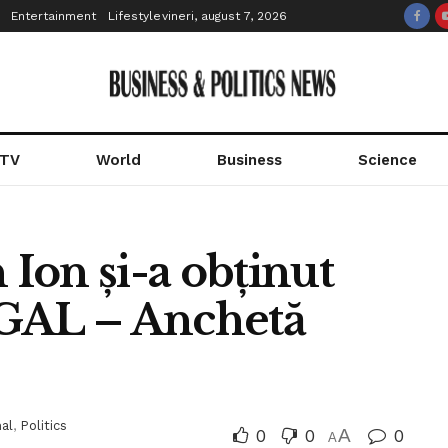
Entertainment
Lifestyle
vineri, august 7, 2026
 TV
World
Business
Science
 Ion și-a obținut
EGAL – Anchetă
al
,
Politics
0
0
A
0
A