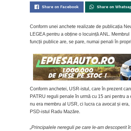
Share on Facebook
Share on Whatsa
Conform unei anchete realizate de publicația N
LEGEA pentru a obține o locuință ANL. Membrul par
funcții publice are, se pare, numai penali în propri
Conform anchetei, USR-istul, care în prezent cand
PATRU reguli penale în urmă cu 15 ani pentru a o
nu era membru al USR, ci lucra ca avocat și era, s
PSD-istul Radu Mazăre.
„Principalele nereguli pe care le-am descoperit în