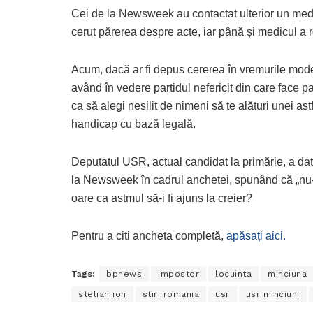
Cei de la Newsweek au contactat ulterior un medic
cerut părerea despre acte, iar până și medicul a 
Acum, dacă ar fi depus cererea în vremurile moder
având în vedere partidul nefericit din care face 
ca să alegi nesilit de nimeni să te alături unei ast
handicap cu bază legală.
Deputatul USR, actual candidat la primărie, a dat
la Newsweek în cadrul anchetei, spunând că „nu-și
oare ca astmul să-i fi ajuns la creier?
Pentru a citi ancheta completă,
apăsați aici.
Tags:
bpnews
impostor
locuinta
minciuna
stelian ion
stiri romania
usr
usr minciuni