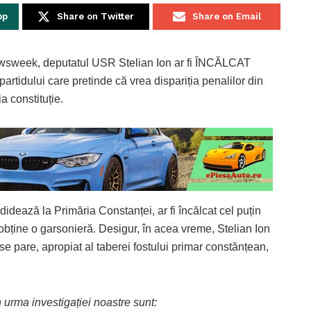
pp
Share on Twitter
Share on Email
ewsweek, deputatul USR Stelian Ion ar fi ÎNCĂLCAT
tidului care pretinde că vrea dispariția penalilor din
a constituție.
idează la Primăria Constanței, ar fi încălcat cel puțin
bține o garsonieră. Desigur, în acea vreme, Stelian Ion
e pare, apropiat al taberei fostului primar constănțean,
 urma investigației noastre sunt: