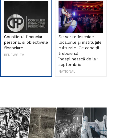
Consilierul financiar
Se vor redeschide
Debut de sen
personal si obiectivele
localurile și instituțiile
muzica româ
financiare
culturale. Ce condiții
Maria Peia r
trebuie să
Internetul la
BPNEWS TV
îndeplinească de la 1
ani!
septembrie
NATIONAL
NATIONAL