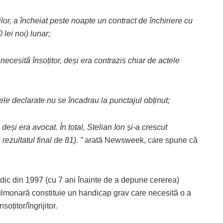
ților, a încheiat peste noapte un contract de închiriere cu
lei noi) lunar;
necesită însoțitor, deși era contrazis chiar de actele
cele declarate nu se încadrau la punctajul obținut;
, deși era avocat. În total, Stelian Ion și-a crescut
rezultatul final de 81). ”
arată Newsweek, care spune că
edic din 1997 (cu 7 ani înainte de a depune cererea)
lmonară constituie un handicap grav care necesită o a
țitor/îngrijitor.