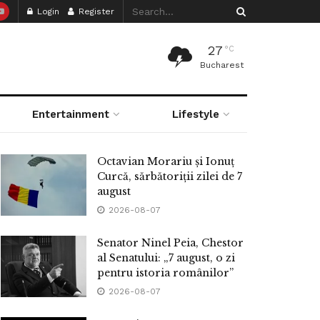
Login
Register
27
°C
Bucharest
Entertainment
Lifestyle
Octavian Morariu și Ionuț
Curcă, sărbătoriții zilei de 7
august
2026-08-07
Senator Ninel Peia, Chestor
al Senatului: „7 august, o zi
pentru istoria românilor”
2026-08-07