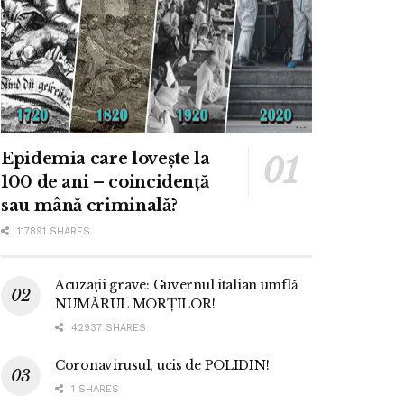
Epidemia care lovește la
100 de ani – coincidență
sau mână criminală?
117891 SHARES
Acuzații grave: Guvernul italian umflă
NUMĂRUL MORȚILOR!
42937 SHARES
Coronavirusul, ucis de POLIDIN!
1 SHARES