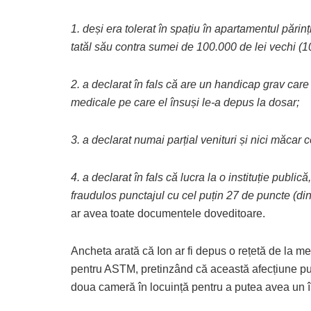
1. deși era tolerat în spațiu în apartamentul părin
tatăl său contra sumei de 100.000 de lei vechi (10 
2. a declarat în fals că are un handicap grav care 
medicale pe care el însuși le-a depus la dosar;
3. a declarat numai parțial venituri și nici măcar 
4. a declarat în fals că lucra la o instituție publică
fraudulos punctajul cu cel puțin 27 de puncte (din 
ar avea toate documentele doveditoare.
Ancheta arată că Ion ar fi depus o rețetă de la m
pentru ASTM, pretinzând că această afecțiune pu
doua cameră în locuință pentru a putea avea un înso