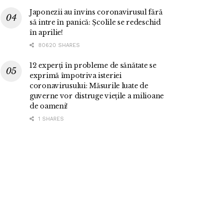
Japonezii au învins coronavirusul fără
să intre în panică: Școlile se redeschid
în aprilie!
80620 SHARES
12 experți în probleme de sănătate se
exprimă împotriva isteriei
coronavirusului: Măsurile luate de
guverne vor distruge viețile a milioane
de oameni!
1 SHARES