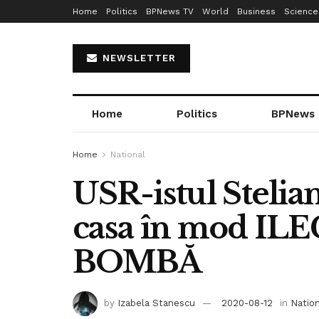
Home
Politics
BPNews TV
World
Business
Science
NEWSLETTER
Home
Politics
BPNews
Home
National
USR-istul Stelian
casa în mod IL
BOMBĂ
by
Izabela Stanescu
2020-08-12
in
Nation