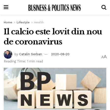
Home
Lifestyle
Health
Il calcio este lovit din nou
de coronavirus
by
Catalin Serban
2020-08-20
A
A
Reading Time: 1 min read