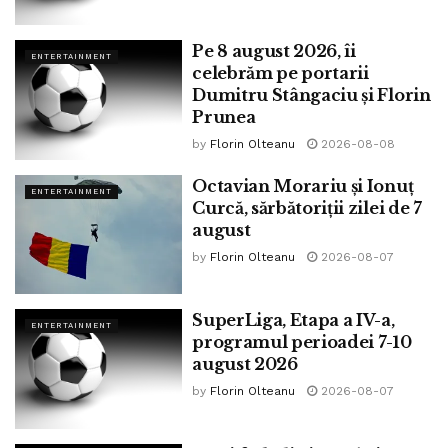
Sezonul 2020-2021 din Serie A va debuta pe 19
Pe 8 august 2026, îi
ENTERTAINMENT
septembrie.
celebrăm pe portarii
Dumitru Stângaciu și Florin
Tags:
catalin serban
coronavirus
fotbaliști
il calcio
Prunea
lovitura
o lună înainte
sezon
teste pozitive
by
Florin Olteanu
2026-08-08
Octavian Morariu și Ionuț
ENTERTAINMENT
Curcă, sărbătoriții zilei de 7
august
by
Florin Olteanu
2026-08-07
SuperLiga, Etapa a IV-a,
ENTERTAINMENT
programul perioadei 7-10
august 2026
by
Florin Olteanu
2026-08-07