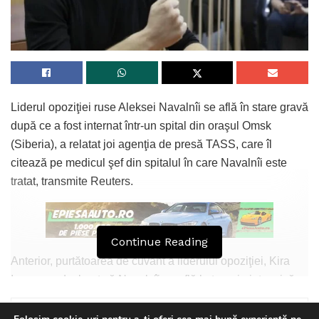
Liderul opoziţiei ruse Aleksei Navalnîi se află în stare gravă
după ce a fost internat într-un spital din oraşul Omsk
(Siberia), a relatat joi agenţia de presă TASS, care îl
citează pe medicul şef din spitalul în care Navalnîi este
tratat, transmite Reuters.
Continue Reading
Anterior, purtătoarea de cuvânt a liderului opoziţiei, Kira
Iarmuş, a declarat că Navalnîi se află la terapie intensivă
după ce a avut simptome de otrăvire.