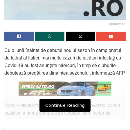
bpnews.ro
Cu o lună înainte de debutul noului sezon în campionatul
de fotbal al Italiei, mai multe cazuri de jucători infectaţi cu
Covid-19 au fost anunţate miercuri, în timp ce cluburile
debutează pregătirea dinaintea sezonului, informează AFP.
Continue Reading
Testele efectuate în vederea reluării au relevat trei cazuri
pozitive la prima echipă a lui Cagliari, fiind vorba de
jucătorii Filip Bradaric, Luca Ceppitelli şi Alberto Cerri,
plasaţi în izolare la domiciliu, conform unui comunicat al