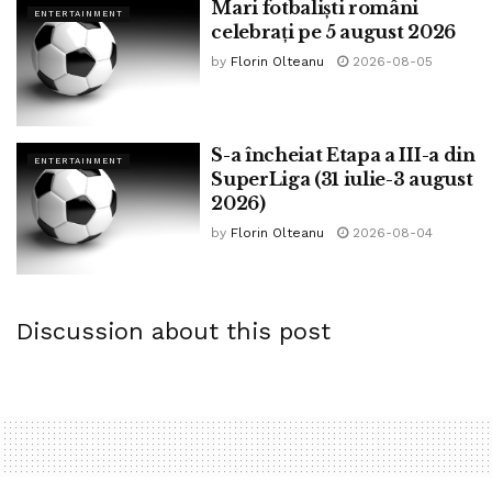
Mari fotbaliști români
ENTERTAINMENT
celebrați pe 5 august 2026
by
Florin Olteanu
2026-08-05
S-a încheiat Etapa a III-a din
ENTERTAINMENT
SuperLiga (31 iulie-3 august
2026)
by
Florin Olteanu
2026-08-04
Discussion about this post