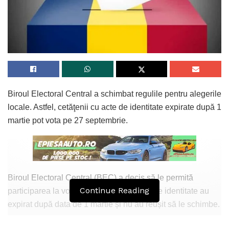
Biroul Electoral Central a schimbat regulile pentru alegerile
locale. Astfel, cetăţenii cu acte de identitate expirate după 1
martie pot vota pe 27 septembrie.
Biroul Electoral Central (BEC) a decis să le permită
Continue Reading
participarea la vot și celor ale căror acte de identitate au
expirat după data de 1 martie și nu au reușit să le schimbe.
Astfel, aceștia vor merge pe 27 septembrie la secţia unde