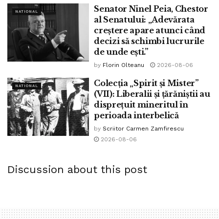
Senator Ninel Peia, Chestor
NATIONAL
al Senatului: „Adevărata
creștere apare atunci când
decizi să schimbi lucrurile
de unde ești.”
by
Florin Olteanu
2026-08-06
Colecția „Spirit și Mister”
NATIONAL
(VII): Liberalii și țărăniștii au
disprețuit mineritul în
perioada interbelică
by
Scriitor Carmen Zamfirescu
2026-08-06
Discussion about this post