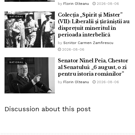
by
Florin Olteanu
2026-08-06
Colecția „Spirit și Mister”
NATIONAL
(VII): Liberalii și țărăniștii au
disprețuit mineritul în
perioada interbelică
by
Scriitor Carmen Zamfirescu
2026-08-06
Senator Ninel Peia, Chestor
NATIONAL
al Senatului: „6 august, o zi
pentru istoria românilor”
by
Florin Olteanu
2026-08-06
Discussion about this post