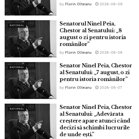
by
Florin Olteanu
2026-08-09
Senatorul Ninel Peia,
NATIONAL
Chestor al Senatului: „8
august o zi pentru istoria
românilor”
by
Florin Olteanu
2026-08-08
Senator Ninel Peia, Chestor
NATIONAL
al Senatului: „7 august, o zi
pentru istoria românilor”
by
Florin Olteanu
2026-08-07
Senator Ninel Peia, Chestor
NATIONAL
al Senatului: „Adevărata
creștere apare atunci când
decizi să schimbi lucrurile
de unde ești.”