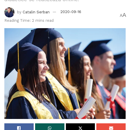
by
Catalin Serban
2020-09-16
A
A
Reading Time: 2 mins read