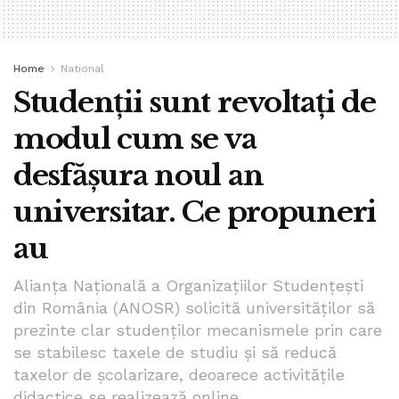
Home
National
Studenții sunt revoltați de
modul cum se va
desfășura noul an
universitar. Ce propuneri
au
Alianța Națională a Organizațiilor Studențești
din România (ANOSR) solicită universităților să
prezinte clar studenților mecanismele prin care
se stabilesc taxele de studiu și să reducă
taxelor de școlarizare, deoarece activitățile
didactice se realizează online.