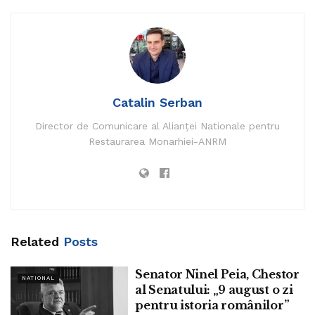
Citește întreg articolul pe
www.vp-news.com.
Tags:
15-17 min
bode ministrul
catalin serban
gara de nord
linie
oprire
otopeni
stații
www.vp-news.com
Catalin Serban
Director de Comunicare al Alianței Nationale pentru
Restaurarea Monarhiei-ANRM
Related
Posts
Senator Ninel Peia, Chestor
NATIONAL
al Senatului: „9 august o zi
pentru istoria românilor”