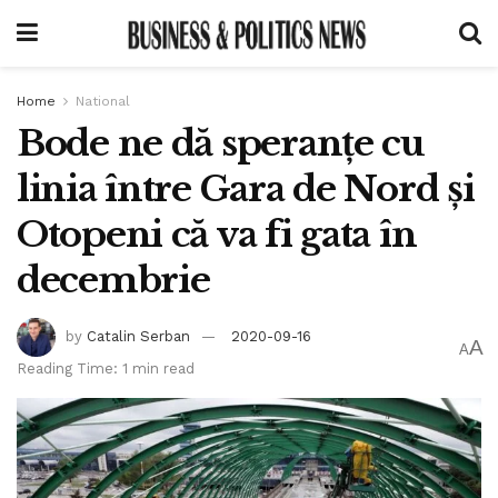
Home
National
Bode ne dă speranțe cu
linia între Gara de Nord și
Otopeni că va fi gata în
decembrie
by
Catalin Serban
2020-09-16
A
A
Reading Time: 1 min read