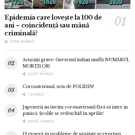
Epidemia care lovește la 100 de
ani – coincidență sau mână
criminală?
117891 SHARES
Acuzații grave: Guvernul italian umflă NUMĂRUL
MORȚILOR!
42937 SHARES
Coronavirusul, ucis de POLIDIN!
1 SHARES
Japonezii au învins coronavirusul fără să intre în
panică: Școlile se redeschid în aprilie!
80620 SHARES
12 experți în probleme de sănătate se exprimă