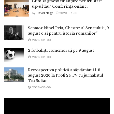
Cum să găsești finanțare pentru start-
up-ul tău? Conferință online.
by
David Nagy
2020-07-30
Senator Ninel Peia, Chestor al Senatului: „9
august o zi pentru istoria românilor”
2026-08-09
2 fotbaliști comemorați pe 9 august
2026-08-09
Retrospectiva politică a săptămânii 1-8
august 2026 la Profi 24 TV cu jurnalistul
Titi Sultan
2026-08-08