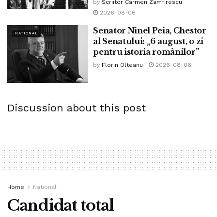
by
Scriitor Carmen Zamfirescu
2026-08-06
Tags:
afaceri
ajutor
aplicatie
avantaje
bpnews
Senator Ninel Peia, Chestor
business
companii
David Budicastro
de
deschide
NATIONAL
al Senatului: „6 august, o zi
dezavantaje
europene
finantare
firma
fonduri
pentru istoria românilor”
implementare
linie
nerambursabile
plan
private
by
Florin Olteanu
2026-08-06
proces
sfaturi
start
start-up
stat
stiri
up
Discussion about this post
Home
National
Candidat total