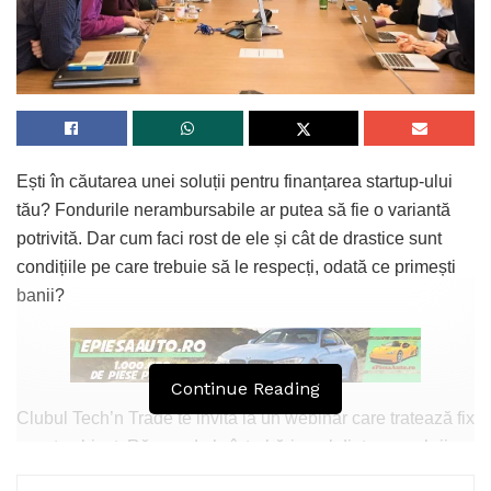
Ești în căutarea unei soluții pentru finanțarea startup-ului
tău? Fondurile nerambursabile ar putea să fie o variantă
potrivită. Dar cum faci rost de ele și cât de drastice sunt
condițiile pe care trebuie să le respecți, odată ce primești
banii?
Continue Reading
Clubul Tech’n Trade te invită la un webinar care tratează fix
acest subiect. Răspunde la întrebări unul dintre membrii
Clubului Tech’n Trade, Ana Maria Neamțu, care a lansat de