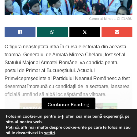
General Mircea CHELARU
O figură neașteptată intră în cursa electorală din această
toamnă. Generalul de Armată Mircea Chelaru, fost șef al
Statului Major al Armatei Române, va candida pentru
postul de Primar al Bucureștiului. Actualul
Primvicepreședinte al Partidului Neamul Românesc a fost
desemnat împreună cu candidații de la sectoare, lansarea
oficială urmând să aibă loc săptămâna viitoare.
Continue Reading
Folosim cookie-uri pentru a-ți oferi cea mai bună experiență pe
site-ul nostru web.
Poți să afli mai multe despre cookie-urile pe care le folosim sau
De asemenea, fondatorul și președintele PNR, fostul
This website uses GDPR cookies. By continuing to use this
să le dezactivezi în
setări
.
deputat PSD Ninel Peia, va candida la funcția de