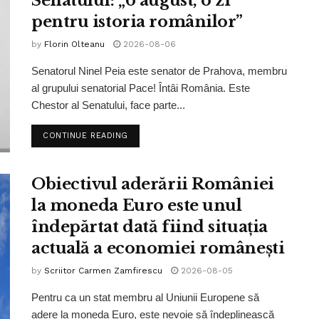
Senatului: „6 august, o zi
pentru istoria românilor”
by
Florin Olteanu
2026-08-06
Senatorul Ninel Peia este senator de Prahova, membru
al grupului senatorial Pace! Întâi România. Este
Chestor al Senatului, face parte...
CONTINUE READING
Obiectivul aderării României
la moneda Euro este unul
îndepărtat dată fiind situația
actuală a economiei românești
by
Scriitor Carmen Zamfirescu
2026-08-05
Pentru ca un stat membru al Uniunii Europene să
adere la moneda Euro, este nevoie să îndeplinească