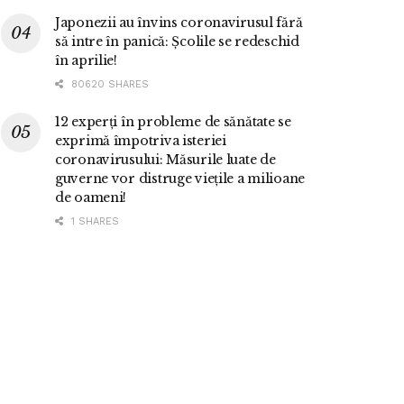
Japonezii au învins coronavirusul fără
să intre în panică: Școlile se redeschid
în aprilie!
80620 SHARES
12 experți în probleme de sănătate se
exprimă împotriva isteriei
coronavirusului: Măsurile luate de
guverne vor distruge viețile a milioane
de oameni!
1 SHARES