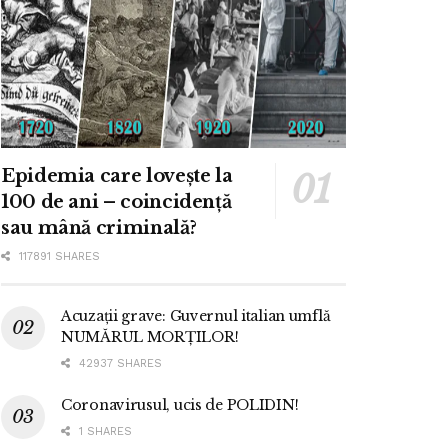
Epidemia care lovește la
100 de ani – coincidență
sau mână criminală?
117891 SHARES
Acuzații grave: Guvernul italian umflă
NUMĂRUL MORȚILOR!
42937 SHARES
Coronavirusul, ucis de POLIDIN!
1 SHARES