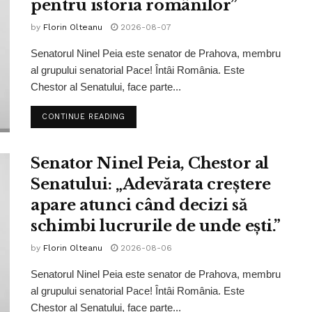
pentru istoria românilor”
by
Florin Olteanu
2026-08-07
Senatorul Ninel Peia este senator de Prahova, membru
al grupului senatorial Pace! Întâi România. Este
Chestor al Senatului, face parte...
CONTINUE READING
Senator Ninel Peia, Chestor al
Senatului: „Adevărata creștere
apare atunci când decizi să
schimbi lucrurile de unde ești.”
by
Florin Olteanu
2026-08-06
Senatorul Ninel Peia este senator de Prahova, membru
al grupului senatorial Pace! Întâi România. Este
Chestor al Senatului, face parte...