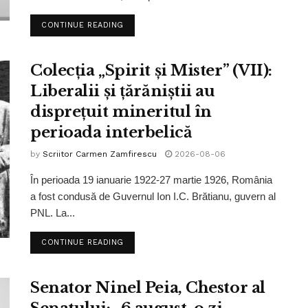
CONTINUE READING
Colecția „Spirit și Mister” (VII):
Liberalii și țărăniștii au
disprețuit mineritul în
perioada interbelică
by
Scriitor Carmen Zamfirescu
2026-08-06
În perioada 19 ianuarie 1922-27 martie 1926, România
a fost condusă de Guvernul Ion I.C. Brătianu, guvern al
PNL. La...
CONTINUE READING
Senator Ninel Peia, Chestor al