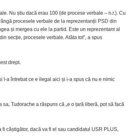
bale. Nu știu dacă erau 100 (de procese verbale – n.r.). Cu
trângă procesele verbale de la reprezentanții PSD din
ângea și mergea cu ele la partid. Este un reprezentant al
 din secție, procesele verbale. Atâta tot”, a spus
cest drept.
 l-a întrebat ce e ilegal aici și i-a spus că nu e nimic
sa sa, Tudorache a răspuns că „e o țară liberă, pot să facă
 fi câștigător, dacă va fi el sau candidatul USR PLUS,