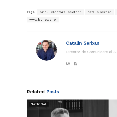
Tags:
biroul electoral sector 1
catalin serban
www.bpnews.ro
Catalin Serban
Director de Comunicare al A
Related
Posts
NATIONAL