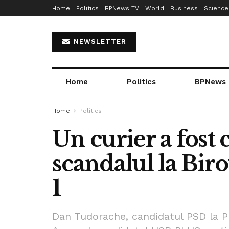
Home
Politics
BPNews TV
World
Business
Science
NEWSLETTER
Home
Politics
BPNews
Home
Politics
Un curier a fost 
scandalul la Biro
1
Dan Tudorache, candidatul PSD la Pr