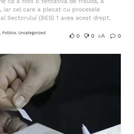
e că a fost o tentativă de fraudă, a
l, iar cel care a plecat cu procesele
 al Sectorului (BES) 1 avea acest drept.
,
Politics
,
Uncategorized
0
0
A
0
A