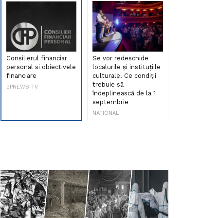
Consilierul financiar
Se vor redeschide
Debut de sen
personal si obiectivele
localurile și instituțiile
muzica româ
financiare
culturale. Ce condiții
Maria Peia r
trebuie să
Internetul la
BPNEWS TV
îndeplinească de la 1
ani!
septembrie
NATIONAL
NATIONAL