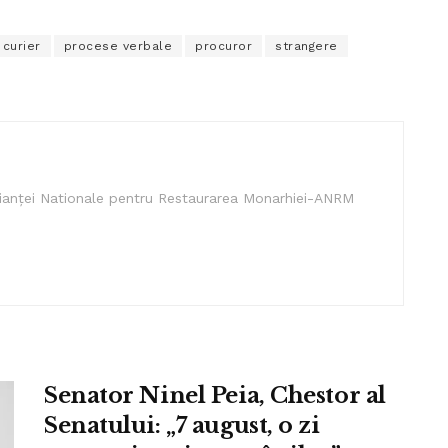
curier
procese verbale
procuror
strangere
lianței Nationale pentru Restaurarea Monarhiei-ANRM
Senator Ninel Peia, Chestor al
Senatului: „7 august, o zi