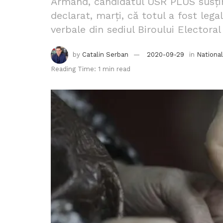
Armand, candidatul USR PLUS susțin
declarat, marți, că totul a fost lega
verbale din sediul Biroului Electoral
by
Catalin Serban
2020-09-29
in
National
Reading Time: 1 min read