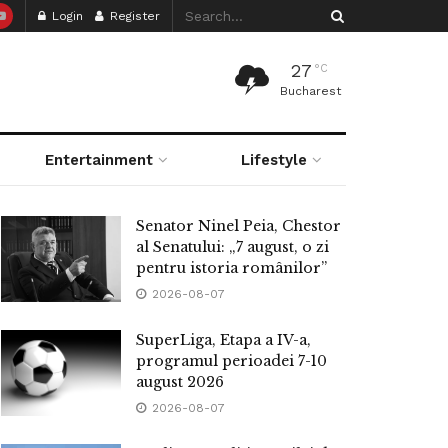
Login
Register
27
°C
Bucharest
Entertainment
Lifestyle
Senator Ninel Peia, Chestor
al Senatului: „7 august, o zi
pentru istoria românilor”
2026-08-07
SuperLiga, Etapa a IV-a,
programul perioadei 7-10
august 2026
2026-08-07