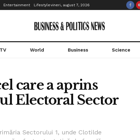
Entertainment
Lifestyle
vineri, august 7, 2026
 TV
World
Business
Science
cel care a aprins
ul Electoral Sector
imăria Sectorului 1, unde Clotilde