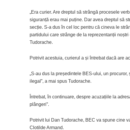
„Era curier. Are dreptul să strângă procesele ver
siguranță erau mai puține. Dar avea dreptul să s
secție. S-a dus în cel loc pentru că cineva le str
partidului care strânge de la reprezentanții noștri
Tudorache.
Potrivit acestuia, curierul a și întrebat dacă are a
„S-au dus la președintele BES-ului, un procuror, și
ilegal”, a mai spus Tudorache.
Întrebat, în continuare, despre acuzațiile la adre
plângeri”.
Potrivit lui Dan Tudorache, BEC va spune cine va
Clotilde Armand.