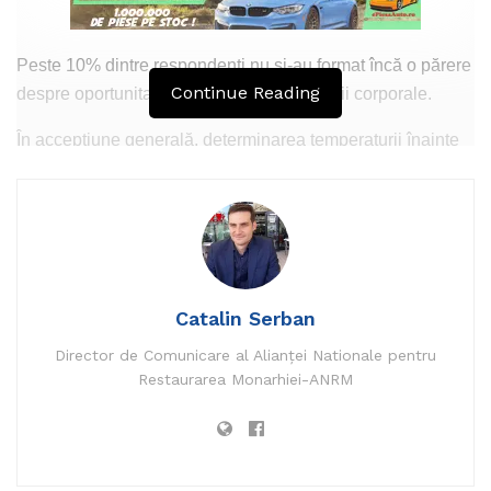
Peste 10% dintre respondenți nu și-au format încă o părere
Continue Reading
despre oportunitatea măsurării temperaturii corporale.
În accepțiune generală, determinarea temperaturii înainte
de accesul în spații publice închise ar putea limita
răspândirea infecției cu noul coronavirus prin identificarea
persoanelor cu febră și posibil infectate. În prezent,
temperatura corpului este singurul semn care poate fi
verificat extern și ușor – un factor extrem de important,
având în vedere dificultățile de testare rapidă și masivă a
Catalin Serban
populației.
Director de Comunicare al Alianței Nationale pentru
În ultimele 6 luni, piața locală de dispozitive de
Restaurarea Monarhiei-ANRM
termoscanare s-a diversificat, fiind comercializate acum
mai multe tipuri de echipamente, potrivite atât pentru
companii mari, care monitorizează sute de angajați, cât și
pentru unități hoteliere, spații comerciale sau companii mai