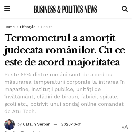
Home
Lifestyle
Health
Termometrul a amorțit
judecata românilor. Cu ce
este de acord majoritatea
Peste 65% dintre români sunt de acord cu
măsurarea temperaturii corporale la intrarea în
magazine, instituții publice, unități de
învățământ, clădiri de birouri, fabrici, spitale,
școli etc., potrivit unui sondaj online comandat
de Atu Tech.
by
Catalin Serban
2020-10-01
A
A