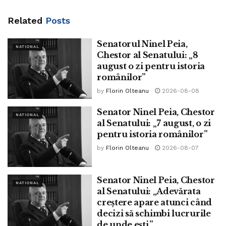
mici, unde fluxul de persoane nu este mai mare de 10.
Related
Posts
În acest an, Atu Tech a înregistrat vânzări de câteva mii de
astfel de dispozitive, cu o valoare de aproximativ 350.000
Senatorul Ninel Peia,
NATIONAL
Chestor al Senatului: „8
euro, în condițiile în care majoritate acestor tipuri de
august o zi pentru istoria
produse sunt noi în portofoliul companiei. Până de curând,
românilor”
vânzările de camere termale sau cu termoviziune aveau o
by
Florin Olteanu
2026-08-08
cu totul altă aplicabilitate și se utilizau în unități mari de
producție, dar și la frontiere pentru identificarea
Senator Ninel Peia, Chestor
NATIONAL
persoanelor care treceau granița fraudulos.
al Senatului: „7 august, o zi
pentru istoria românilor”
Tags:
65%
catalin serban
masurarea temperaturii
by
Florin Olteanu
2026-08-07
romani
sondaj
www.bpnews.ro
Senator Ninel Peia, Chestor
NATIONAL
al Senatului: „Adevărata
creștere apare atunci când
decizi să schimbi lucrurile
de unde ești.”