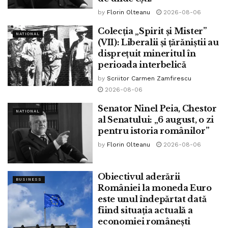
by
Florin Olteanu
2026-08-06
Colecția „Spirit și Mister”
NATIONAL
(VII): Liberalii și țărăniștii au
disprețuit mineritul în
perioada interbelică
by
Scriitor Carmen Zamfirescu
2026-08-06
Senator Ninel Peia, Chestor
NATIONAL
al Senatului: „6 august, o zi
pentru istoria românilor”
by
Florin Olteanu
2026-08-06
Obiectivul aderării
BUSINESS
României la moneda Euro
este unul îndepărtat dată
fiind situația actuală a
economiei românești