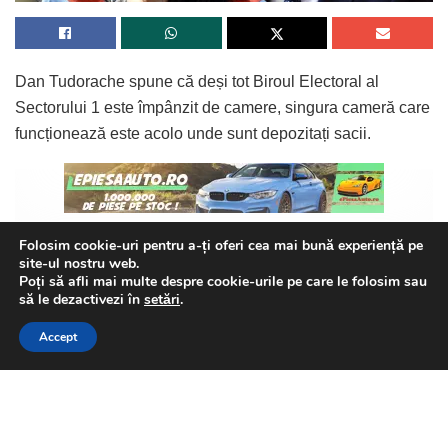
Dan Tudorache spune că deși tot Biroul Electoral al
Sectorului 1 este împânzit de camere, singura cameră care
funcționează este acolo unde sunt depozitați sacii.
Folosim cookie-uri pentru a-ți oferi cea mai bună experiență pe
„Toate celelalte camere au fost acoperite cu hârtie. Din
site-ul nostru web.
Continue Reading
ordinul cui? De ce? Nu vrem să fie totul transparent? În
Poți să afli mai multe despre cookie-urile pe care le folosim sau
acea cameră unde există singura unde se putea monitoriza
This website uses GDPR cookies. By continuing to use this
să le dezactivezi în
setări
.
website you are giving consent to cookies being used. Visit our
au fost scoși sacii. Nu aveau voie să scoată sacii,
Accept
Privacy and Cookie Policy
.
I Agree
indiferent dacă era pe timpul zilei sau pe timpul nopții.
Atâta timp cât ai scos acel sac din acea cameră, singura
cameră monitorizată, eu zic că este fraudarea alegerilor.
Pentru că celelalte săli unde renumărau, deci nefiind