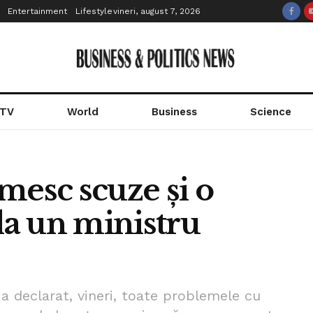
Entertainment
Lifestyle
vineri, august 7, 2026
 TV
World
Business
Science
mesc scuze și o
 la un ministru
 a declarat, vineri, toate problemele cu