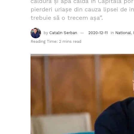
căldura și apa caldă în Capitală po
pierderi uriașe din cauza lipsei de i
trebuie să o trecem așa”.
by
Catalin Serban
2020-12-11
in
National
,
Reading Time: 2 mins read