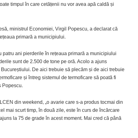
oate timpul în care cetățenii nu vor avea apă caldă și
resă, ministrul Economiei, Virgil Popescu, a declarat că
 rețeaua primară a municipiului.
 patru ani pierderile în rețeaua primară a municipiului
derile sunt de 2.500 de tone pe oră. Acolo a ajuns
Bucureștiului. De aici trebuie să plecăm și de aici trebuie
ermoficare și întreg sistemul de termoficare să poată fi
pus Popescu.
ELCEN din weekend, „o avarie care s-a produs tocmai din
cel mai scurt timp, în două zile, este în curs de încărcare
 ajuns la 75 de grade în acest moment. Mai cred că până