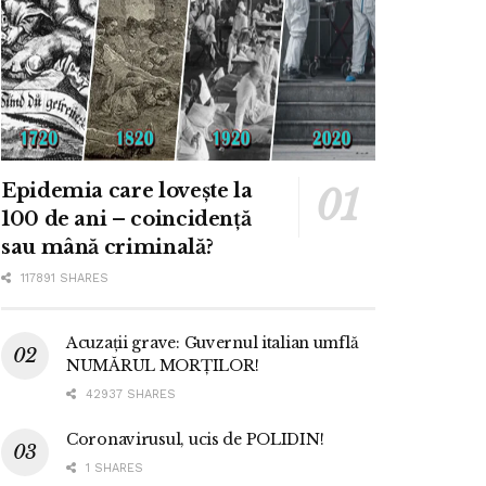
Epidemia care lovește la
100 de ani – coincidență
sau mână criminală?
117891 SHARES
Acuzații grave: Guvernul italian umflă
NUMĂRUL MORȚILOR!
42937 SHARES
Coronavirusul, ucis de POLIDIN!
1 SHARES