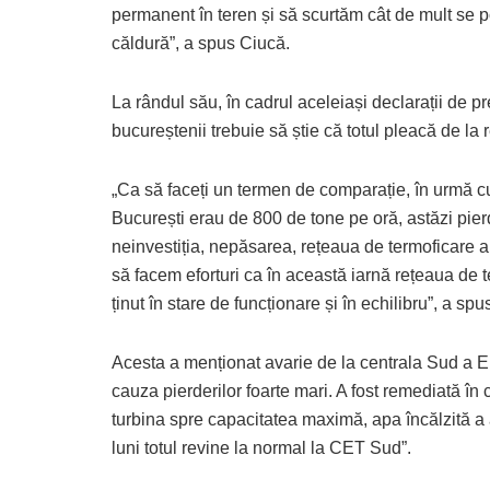
permanent în teren și să scurtăm cât de mult se p
căldură”, a spus Ciucă.
La rândul său, în cadrul aceleiași declarații de p
bucureștenii trebuie să știe că totul pleacă de la
„Ca să faceți un termen de comparație, în urmă cu
București erau de 800 de tone pe oră, astăzi pier
neinvestiția, nepăsarea, rețeaua de termoficare a 
să facem eforturi ca în această iarnă rețeaua de t
ținut în stare de funcționare și în echilibru”, a s
Acesta a menționat avarie de la centrala Sud a 
cauza pierderilor foarte mari. A fost remediată în 
turbina spre capacitatea maximă, apa încălzită a
luni totul revine la normal la CET Sud”.