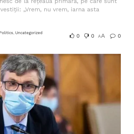
rnesc de la rețeaua primară, pe care sunt
nvestiții: „Vrem, nu vrem, iarna asta
Politics
,
Uncategorized
0
0
A
0
A