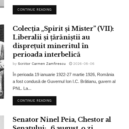
CONTINUE READING
Colecția „Spirit și Mister” (VII):
Liberalii și țărăniștii au
disprețuit mineritul în
perioada interbelică
by
Scriitor Carmen Zamfirescu
2026-08-06
În perioada 19 ianuarie 1922-27 martie 1926, România
a fost condusă de Guvernul Ion I.C. Brătianu, guvern al
PNL. La...
CONTINUE READING
Senator Ninel Peia, Chestor al
Senatului: „6 august, o zi