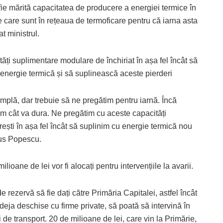
să fie mărită capacitatea de producere a energiei termice în
e care sunt în rețeaua de termoficare pentru că iarna asta
t ministrul.
ți suplimentare modulare de închiriat în așa fel încât să
energie termică și să suplinească aceste pierderi
mplă, dar trebuie să ne pregătim pentru iarnă. Încă
m cât va dura. Ne pregătim cu aceste capacități
ști în așa fel încât să suplinim cu energie termică nou
pus Popescu.
ioane de lei vor fi alocați pentru intervențiile la avarii.
e rezervă să fie dați către Primăria Capitalei, astfel încât
deja deschise cu firme private, să poată să intervină în
 de transport. 20 de milioane de lei, care vin la Primărie,