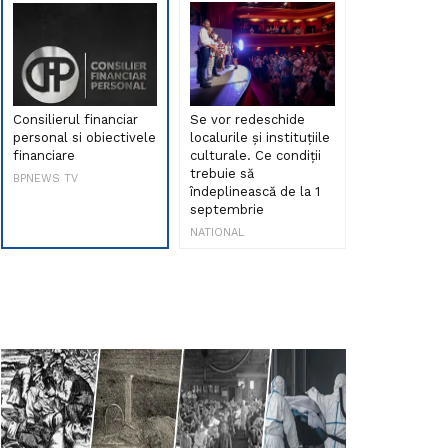
Consilierul financiar
Se vor redeschide
Debut de sen
personal si obiectivele
localurile și instituțiile
muzica româ
financiare
culturale. Ce condiții
Maria Peia r
trebuie să
Internetul la
BPNEWS TV
îndeplinească de la 1
ani!
septembrie
NATIONAL
NATIONAL