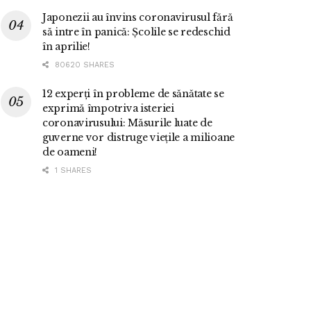
Japonezii au învins coronavirusul fără
să intre în panică: Școlile se redeschid
în aprilie!
80620 SHARES
12 experți în probleme de sănătate se
exprimă împotriva isteriei
coronavirusului: Măsurile luate de
guverne vor distruge viețile a milioane
de oameni!
1 SHARES