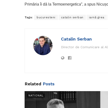
Primăria îi dă la Termoenergetica”, a spus Nicuș
Tags:
bucuresteni
catalin serban
iarnă grea
Catalin Serban
Director de Comunicare al A
Related
Posts
NATIONAL