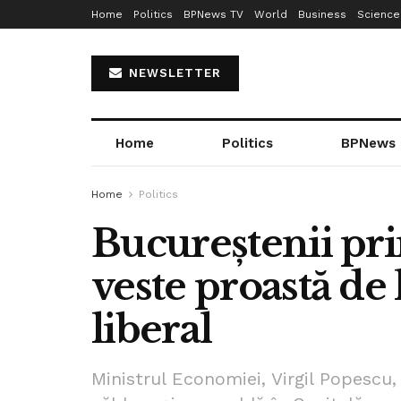
Home
Politics
BPNews TV
World
Business
Science
NEWSLETTER
Home
Politics
BPNews
Home
Politics
Bucureștenii pri
veste proastă de
liberal
Ministrul Economiei, Virgil Popescu,