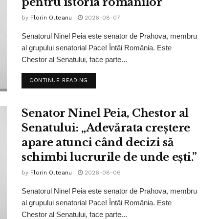
pentru istoria românilor”
by
Florin Olteanu
2026-08-07
Senatorul Ninel Peia este senator de Prahova, membru
al grupului senatorial Pace! Întâi România. Este
Chestor al Senatului, face parte...
CONTINUE READING
Senator Ninel Peia, Chestor al
Senatului: „Adevărata creștere
apare atunci când decizi să
schimbi lucrurile de unde ești.”
by
Florin Olteanu
2026-08-06
Senatorul Ninel Peia este senator de Prahova, membru
al grupului senatorial Pace! Întâi România. Este
Chestor al Senatului, face parte...