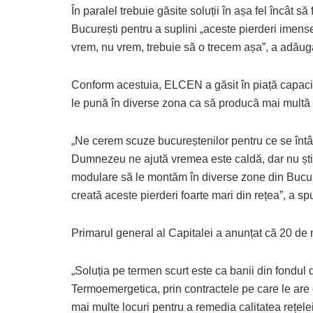
În paralel trebuie găsite soluții în așa fel încât 
București pentru a suplini „aceste pierderi imens
vrem, nu vrem, trebuie să o trecem așa”, a adăuga
Conform acestuia, ELCEN a găsit în piață capacită
le pună în diverse zona ca să producă mai multă 
„Ne cerem scuze bucureștenilor pentru ce se întâ
Dumnezeu ne ajută vremea este caldă, dar nu ști
modulare să le montăm în diverse zone din Bucure
creată aceste pierderi foarte mari din rețea”, a s
Primarul general al Capitalei a anunțat că 20 de mil
„Soluția pe termen scurt este ca banii din fondul d
Termoemergetica, prin contractele pe care le are 
mai multe locuri pentru a remedia calitatea rețelei