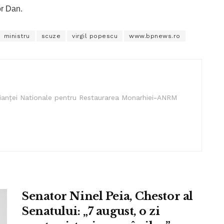
or Dan.
ministru
scuze
virgil popescu
www.bpnews.ro
lianței Nationale pentru Restaurarea Monarhiei-ANRM
Senator Ninel Peia, Chestor al
Senatului: „7 august, o zi