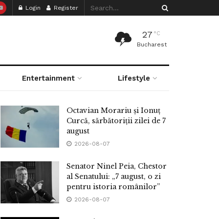
Login
Register
27
°C
Bucharest
Entertainment
Lifestyle
Octavian Morariu și Ionuț
Curcă, sărbătoriții zilei de 7
august
2026-08-07
Senator Ninel Peia, Chestor
al Senatului: „7 august, o zi
pentru istoria românilor”
2026-08-07