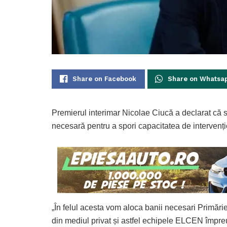
Share on Facebook
Share on Whatsa
Premierul interimar Nicolae Ciucă a declarat că si
necesară pentru a spori capacitatea de intervenți
„În felul acesta vom aloca banii necesari Primărie
din mediul privat și astfel echipele ELCEN împre