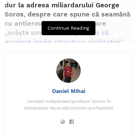
dur la adresa miliardarului George
Soros, despre care spune că seamănă
cu antieroul Magneto, cel care
Continue Reading
„urăște umanitatea” și
„vrea să
erodeze însăși structura civilizației”.
Daniel Mihai
Jurnalist independent;profesor doctor în
Interpretare Muzicală;Violonist profesionist