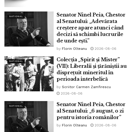
oamenii ca specie dominantă a lumii”, după cum se spune
în descrierea oficială a personajului de la Marvel.
Senator Ninel Peia, Chestor
NATIONAL
al Senatului: „Adevărata
creștere apare atunci când
decizi să schimbi lucrurile
de unde ești.”
by
Florin Olteanu
2026-08-06
Colecția „Spirit și Mister”
NATIONAL
(VII): Liberalii și țărăniștii au
disprețuit mineritul în
perioada interbelică
by
Scriitor Carmen Zamfirescu
„Soros îmi amintește de Magneto”, a postat Musk în cursul
2026-08-06
serii de luni, la ora 22.00. Tweetul a declanșat o avalanșă
de răspunsuri care îl compară pe Soros cu diverse
Senator Ninel Peia, Chestor
NATIONAL
al Senatului: „6 august, o zi
simboluri ale răului, amintind de teoriile conspirației de
pentru istoria românilor”
lungă durată care îl prezintă ca pe un evreu miliardar
by
Florin Olteanu
2026-08-06
atotputernic care se folosește de fundațiile sale filantropice