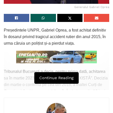
Generalul Gabriel Oprea
Președintele UNPR, Gabriel Oprea, a fost achitat definitiv
în dosarul privind tragicul accident rutier din anul 2015, în
urma căruia un polițist și-a pierdut viața.
Tribunalul București a decis, pentru prima dată, achitarea
Continue Reading
sa în martie 2023, pentru că „FAPTA NU EXISTĂ”. Decizia
din martie o confirma pe cea din 2018, a Înaltei Curți de
Casație și Justiție, care stabilea, în Încheierea din 18 iunie,
că “nu există nicio legătură între atribuțiile de serviciu ale
ministrului și fapta de ucidere din culpă”.