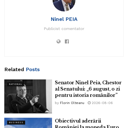
Tot în acest an, Gabriel Oprea a fost achitat definitiv și în
dosarul maşinii achiziționate de către Departamentul de
Informaţii şi Protecţie Internă din MAI. Decizia finală a venit
Ninel PEIA
după ce, în noiembrie 2021, președintele UMPMV a fost
Publicist comentator
achitat în primă instanță de Înalta Curte de Casaţie şi
Justiţie.
“
Acest dosar a fost închis astăzi, după aproape 8 ani lungi
de procese, de acuzații lipsite de orice fundament, de
atacuri la persoană, la familie, ofense și umilințe aruncate
Related
Posts
public, sistematic, asupra unui om nevinovat.
Senator Ninel Peia, Chestor
NATIONAL
al Senatului: „6 august, o zi
pentru istoria românilor”
by
Florin Olteanu
2026-08-06
Obiectivul aderării
BUSINESS
României la moneda Euro