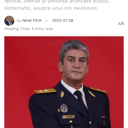
familie, ofense și umilințe aruncate public,
sistematic, asupra unui om nevinovat.
by
Ninel PEIA
2023-07-26
A
A
Reading Time: 4 mins read