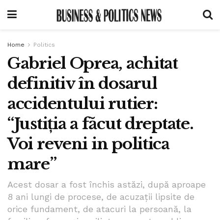
Home
Politics
Gabriel Oprea, achitat
definitiv în dosarul
accidentului rutier:
“Justiția a făcut dreptate.
Voi reveni in politica
mare”
Acest dosar a fost închis astăzi, după aproape
8 ani lungi de procese, de acuzații lipsite de
orice fundament, de atacuri la persoană, la