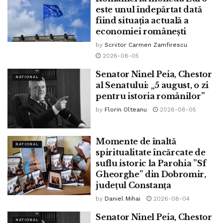
este unul îndepărtat dată
fiind situația actuală a
economiei românești
by
Scriitor Carmen Zamfirescu
2026-08-05
Senator Ninel Peia, Chestor
Generalul Gabriel Oprea
NATIONAL
al Senatului: „5 august, o zi
pentru istoria românilor”
8 ani în care nimeni nu a luat în seamă adevărul, care
by
Florin Olteanu
2026-08-05
trebuie să primeze întotdeauna când vine vorba de justiție,
indiferent că ne place sau nu ne place un om”, spune fostul
vicepremier pentru securitate națională.
Momente de înaltă
NATIONAL
spiritualitate încărcate de
Acesta vorbește și despre lupta pe care a dus-o pentru a
suflu istoric la Parohia ”Sf
se apăra de acuzațiile nedrepte.
Gheorghe” din Dobromir,
județul Constanța
“Paradoxal, într-o țară democratică, am fost pus în situația
by
Daniel Mihai
2026-08-04
să lupt pentru a-mi dovedi nevinovăția, să mă apăr de
Senator Ninel Peia, Chestor
minciună, de fals și de manipulare pentru o vină care nu
NATIONAL