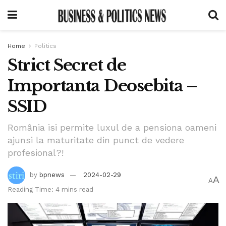
Home
Politics
Strict Secret de
Importanta Deosebita –
SSID
România isi permite luxul de a pensiona oameni
ajunsi la maturitate din punct de vedere
profesional?!
by
bpnews
2024-02-29
A
A
Reading Time: 4 mins read