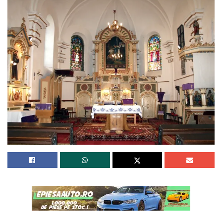
care trebuie să apere adevărul și interesele românilor din
calitatea lor de funcționari publici cu școli făcute la timp și
efectul intimidant al unor exemple de cariere dispărute
peste noapte adâncește boala care a cuprins România de
câțiva ani.
Contactat de jurnaliștii BPNews, comisarul șef Moșneagu
Cătălin nu a dorit să răspundă întrebărilor și a comentat
doar: ”Justiția se înfăptuiește, din punctul meu de vedere,
în sălile de judecată. Rămân încrezător că erorile petrecute
în perioada 2018 – 2019 sunt în sarcina oamenilor de la
acea vreme. Și, sincer să fiu, nu aș putea să vă ajut. Doar
avocatul meu știe ce s-a folosit pentru ca eu să nu mai fiu
polițist, eu nu știu nici măcar acum cu privire la ce să mă
apăr. MAI este o instituție care are mecanismele necesare
pentru a fi în slujba cetățenilor. Am pus mult suflet în cariera
de polițist, poate că pe unii i-am deranjat, dar am încredere