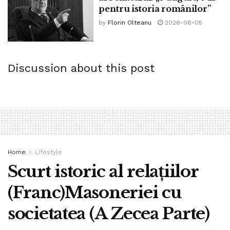
Doar Evanghelia Lui Hristos, ca Constituție a Universului,
pentru istoria românilor”
a Cerurilor și al Pământului, poate restabili viața…
by
Florin Olteanu
2026-08-05
Liberul Arbitru îl are omul, în acest caz, noi românii, iar
Tatăl Ceresc nu se opune alegerilor noastre!!
Discussion about this post
„Eu sunt Calea Adevărul și Viața!!”
Nume
(obligatoriu)
Email
(obligatoriu)
Home
Lifestyle
Site web
Scurt istoric al relațiilor
(Franc)Masoneriei cu
Mesaj
societatea (A Zecea Parte)