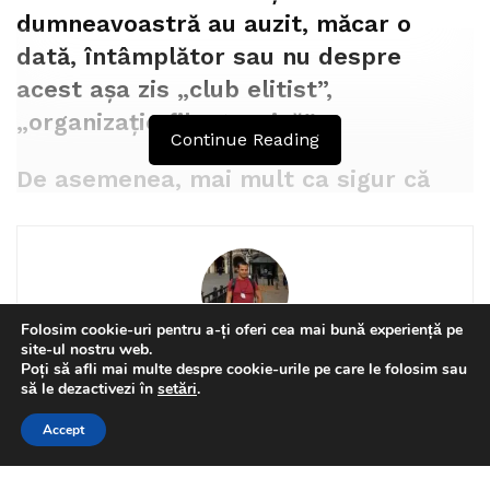
dumneavoastră au auzit, măcar o
dată, întâmplător sau nu despre
Trimite
acest așa zis „club elitist”,
„organizație filantropică”.
Continue Reading
De asemenea, mai mult ca sigur că
aceste noțiuni v-au trezit interesul și,
în mod cu totul aparte v-ați adresat
multe întrebări sau ați început să
puneți întrebări, să cercetați din pură
Folosim cookie-uri pentru a-ți oferi cea mai bună experiență pe
curiozitate subiectul, căutând în
site-ul nostru web.
Daniel Mihai
Poți să afli mai multe despre cookie-urile pe care le folosim sau
tratate, cărți și chiar și în presă,
This website uses GDPR cookies. By continuing to use this
să le dezactivezi în
setări
.
Jurnalist independent;profesor doctor în
mediu online amănunte care să vă
website you are giving consent to cookies being used. Visit our
Nume
(obligatoriu)
Interpretare Muzicală;Violonist profesionist
Accept
edifice și să vă formeze o părere.
Privacy and Cookie Policy
.
I Agree
Email
(obligatoriu)