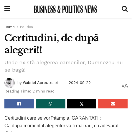
Home
Politics
Certitudini, de după
alegeri!!
Unde există alegerea oamenilor, Dumnezeu nu
se bagă!!
by
Gabriel Apreutesei
2024-09-22
A
A
Reading Time: 2 mins read
Certitudini care se vor întâmpla, GARANTAT!!:
Că după momentul alegerilor va fi mai rău, cu adevărat