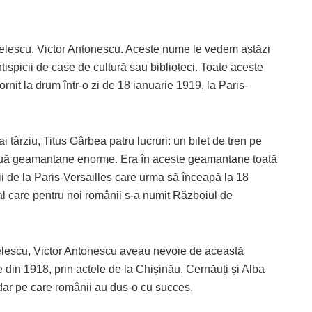
gelescu, Victor Antonescu. Aceste nume le vedem astăzi
ispicii de case de cultură sau biblioteci. Toate aceste
t la drum într-o zi de 18 ianuarie 1919, la Paris-
i târziu, Titus Gârbea patru lucruri: un bilet de tren pe
 două geamantane enorme. Era în aceste geamantane toată
 de la Paris-Versailles care urma să înceapă la 18
l care pentru noi românii s-a numit Războiul de
gelescu, Victor Antonescu aveau nevoie de această
in 1918, prin actele de la Chișinău, Cernăuți și Alba
a dar pe care românii au dus-o cu succes.