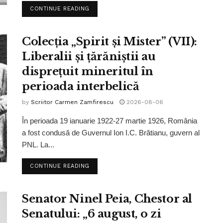
CONTINUE READING
Colecția „Spirit și Mister” (VII):
Liberalii și țărăniștii au
disprețuit mineritul în
perioada interbelică
by
Scriitor Carmen Zamfirescu
2026-08-06
În perioada 19 ianuarie 1922-27 martie 1926, România
a fost condusă de Guvernul Ion I.C. Brătianu, guvern al
PNL. La...
CONTINUE READING
Senator Ninel Peia, Chestor al
Senatului: „6 august, o zi