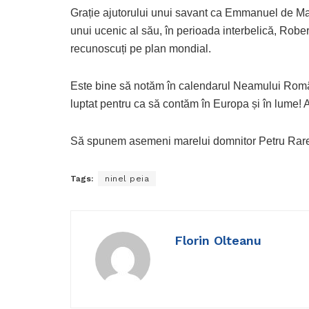
Grație ajutorului unui savant ca Emmanuel de Mar
unui ucenic al său, în perioada interbelică, Rober
recunoscuți pe plan mondial.
Este bine să notăm în calendarul Neamului Român
luptat pentru ca să contăm în Europa și în lume!
Să spunem asemeni marelui domnitor Petru Rareș:
Tags:
ninel peia
Florin Olteanu