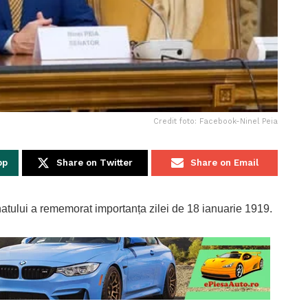
Credit foto: Facebook-Ninel Peia
pp
Share on Twitter
Share on Email
tului a rememorat importanța zilei de 18 ianuarie 1919.