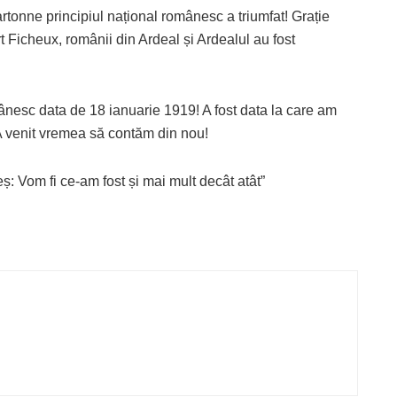
tonne principiul național românesc a triumfat! Grație
t Ficheux, românii din Ardeal și Ardealul au fost
esc data de 18 ianuarie 1919! A fost data la care am
 A venit vremea să contăm din nou!
 Vom fi ce-am fost și mai mult decât atât”