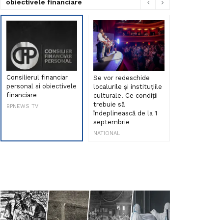
obiectivele financiare
Consilierul financiar
Se vor redeschide
Debut de sen
personal si obiectivele
localurile și instituțiile
muzica româ
financiare
culturale. Ce condiții
Maria Peia r
trebuie să
Internetul la
BPNEWS TV
îndeplinească de la 1
ani!
septembrie
NATIONAL
NATIONAL