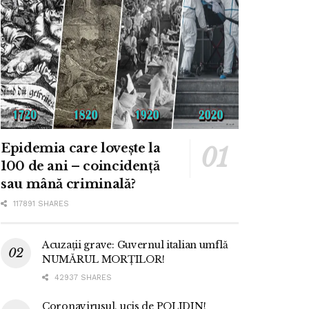
Epidemia care lovește la
100 de ani – coincidență
sau mână criminală?
117891 SHARES
Acuzații grave: Guvernul italian umflă
NUMĂRUL MORȚILOR!
42937 SHARES
Coronavirusul, ucis de POLIDIN!