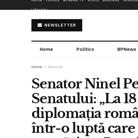
Home
Politics
BPNews TV
World
Business
Science
Lifestyle
NEWSLETTER
Home
Politics
BPNews
Home
National
Senator Ninel Pe
Senatului: „La 18
diplomația român
într-o luptă care