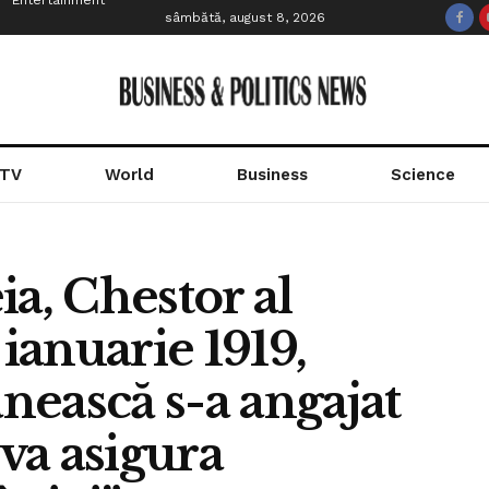
Entertainment
sâmbătă, august 8, 2026
 TV
World
Business
Science
ia, Chestor al
 ianuarie 1919,
ească s-a angajat
 va asigura