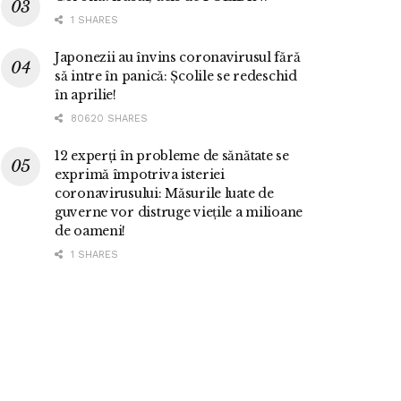
1 SHARES
Japonezii au învins coronavirusul fără
să intre în panică: Școlile se redeschid
în aprilie!
80620 SHARES
12 experți în probleme de sănătate se
exprimă împotriva isteriei
coronavirusului: Măsurile luate de
guverne vor distruge viețile a milioane
de oameni!
1 SHARES