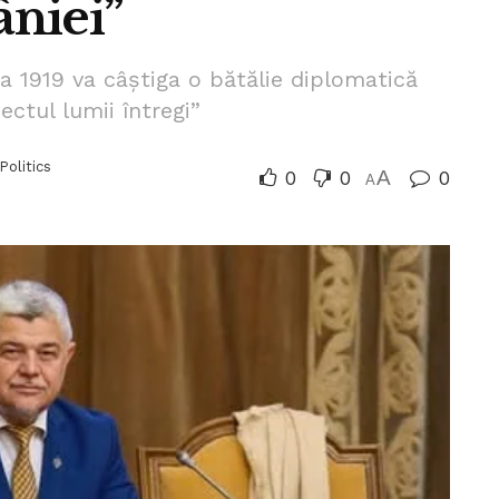
niei”
la 1919 va câștiga o bătălie diplomatică
ectul lumii întregi”
Politics
0
0
A
0
A