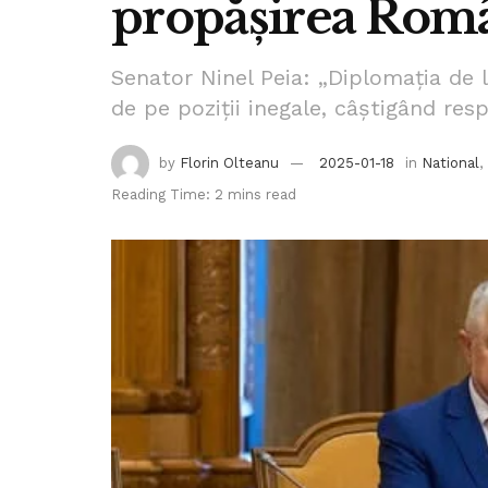
propășirea Româ
Senator Ninel Peia: „Diplomația de 
de pe poziții inegale, câștigând resp
by
Florin Olteanu
2025-01-18
in
National
,
Reading Time: 2 mins read