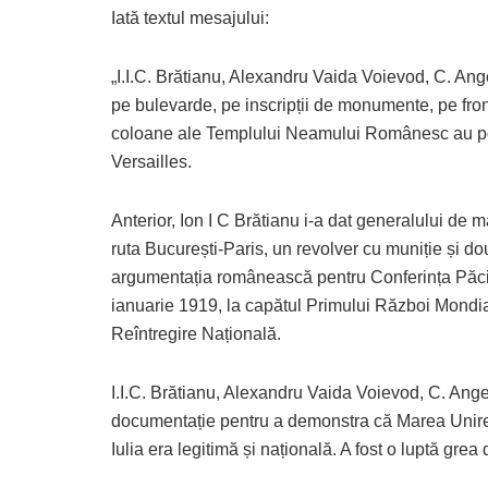
Iată textul mesajului:
„I.I.C. Brătianu, Alexandru Vaida Voievod, C. An
pe bulevarde, pe inscripții de monumente, pe front
coloane ale Templului Neamului Românesc au porni
Versailles.
Anterior, Ion I C Brătianu i-a dat generalului de ma
ruta București-Paris, un revolver cu muniție și
argumentația românească pentru Conferința Păcii
ianuarie 1919, la capătul Primului Război Mondia
Reîntregire Națională.
I.I.C. Brătianu, Alexandru Vaida Voievod, C. An
documentație pentru a demonstra că Marea Unire d
Iulia era legitimă și națională. A fost o luptă gre