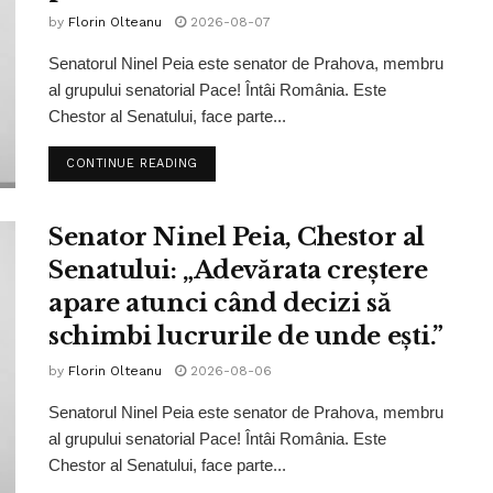
by
Florin Olteanu
2026-08-07
Senatorul Ninel Peia este senator de Prahova, membru
al grupului senatorial Pace! Întâi România. Este
Chestor al Senatului, face parte...
CONTINUE READING
Senator Ninel Peia, Chestor al
Senatului: „Adevărata creștere
apare atunci când decizi să
schimbi lucrurile de unde ești.”
by
Florin Olteanu
2026-08-06
Senatorul Ninel Peia este senator de Prahova, membru
al grupului senatorial Pace! Întâi România. Este
Chestor al Senatului, face parte...