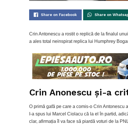
Share on Facebook
Share on Whatsa
Crin Antonescu a rostit o replică de la finalul un
a ales total neinspirat replica lui Humphrey Bogar
Crin Anonescu și-a crit
O primă gafă pe care a comis-o Crin Antonescu a
I-a spus lui Marcel Ciolacu că la el în partid, adi
clar, afirmația îl va face să piardă voturi de la 