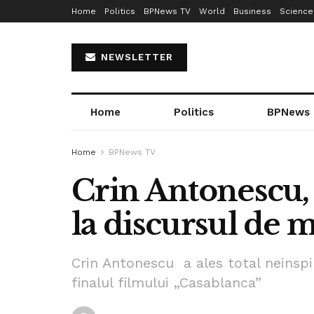
Home
Politics
BPNews TV
World
Business
Science
NEWSLETTER
Home
Politics
BPNews
Home
BPNews TV
Crin Antonescu, 
la discursul de 
Crin Antonescu a ales total neinspi
finalul filmului „Casablanca”