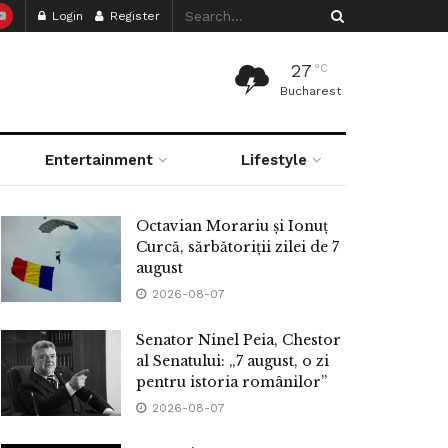
Login
Register
27
°C
Bucharest
Entertainment
Lifestyle
Octavian Morariu și Ionuț
Curcă, sărbătoriții zilei de 7
august
2026-08-07
Senator Ninel Peia, Chestor
al Senatului: „7 august, o zi
pentru istoria românilor”
2026-08-07