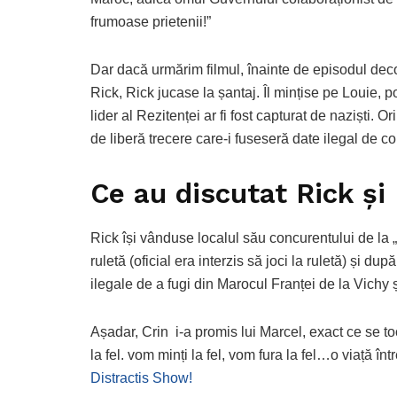
frumoase prietenii!”
Dar dacă urmărim filmul, înainte de episodul deco
Rick, Rick jucase la șantaj. Îl mințise pe Louie, po
lider al Rezitenței ar fi fost capturat de naziști. O
de liberă trecere care-i fuseseră date ilegal de c
Ce au discutat Rick și
Rick își vânduse localul său concurentului de la „
ruletă (oficial era interzis să joci la ruletă) și du
ilegale de a fugi din Marocul Franței de la Vichy ș
Așadar, Crin i-a promis lui Marcel, exact ce se 
la fel. vom minți la fel, vom fura la fel…o viață î
Distractis Show!