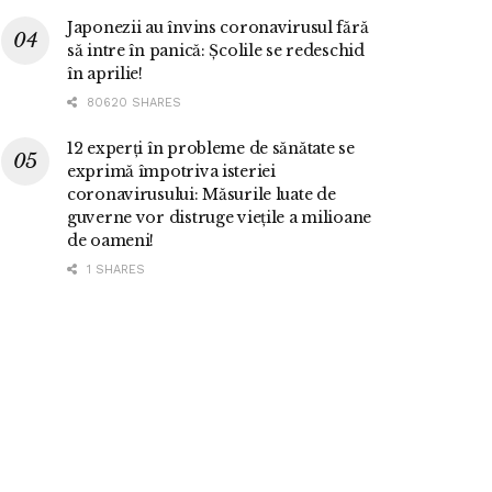
Japonezii au învins coronavirusul fără
să intre în panică: Școlile se redeschid
în aprilie!
80620 SHARES
12 experți în probleme de sănătate se
exprimă împotriva isteriei
coronavirusului: Măsurile luate de
guverne vor distruge viețile a milioane
de oameni!
1 SHARES