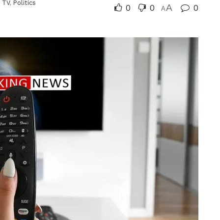
 TV
,
Politics
0
0
A
0
A