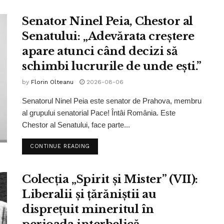
Senator Ninel Peia, Chestor al
Senatului: „Adevărata creștere
apare atunci când decizi să
schimbi lucrurile de unde ești.”
by
Florin Olteanu
2026-08-06
Senatorul Ninel Peia este senator de Prahova, membru
al grupului senatorial Pace! Întâi România. Este
Chestor al Senatului, face parte...
CONTINUE READING
Colecția „Spirit și Mister” (VII):
Liberalii și țărăniștii au
disprețuit mineritul în