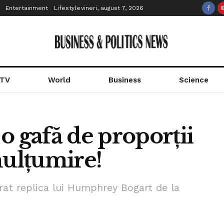
Entertainment
Lifestyle
vineri, august 7, 2026
 TV
World
Business
Science
o gafă de proporții
mulțumire!
rat replica lui Humphrey Bogart de la