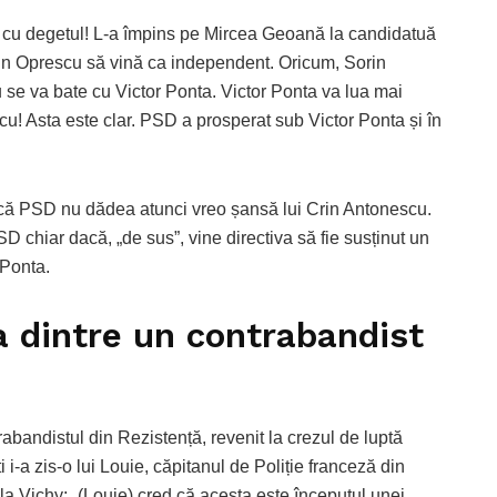
 cu degetul! L-a împins pe Mircea Geoană la candidatuă
rin Oprescu să vină ca independent. Oricum, Sorin
 se va bate cu Victor Ponta. Victor Ponta va lua mai
u! Asta este clar. PSD a prosperat sub Victor Ponta și în
 că PSD nu dădea atunci vreo șansă lui Crin Antonescu.
SD chiar dacă, „de sus”, vine directiva să fie susținut un
 Ponta.
a dintre un contrabandist
rabandistul din Rezistență, revenit la crezul de luptă
i i-a zis-o lui Louie, căpitanul de Poliție franceză din
a Vichy: „(Louie) cred că acesta este începutul unei