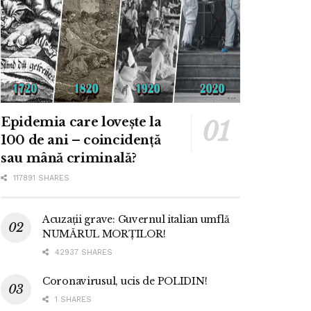
Epidemia care lovește la
100 de ani – coincidență
sau mână criminală?
117891 SHARES
Acuzații grave: Guvernul italian umflă
NUMĂRUL MORȚILOR!
42937 SHARES
Coronavirusul, ucis de POLIDIN!
1 SHARES