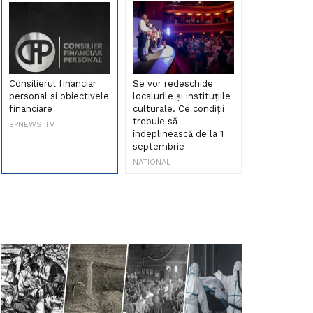
Consilierul financiar
Se vor redeschide
Debut de sen
personal si obiectivele
localurile și instituțiile
muzica româ
financiare
culturale. Ce condiții
Maria Peia r
trebuie să
Internetul la
BPNEWS TV
îndeplinească de la 1
ani!
septembrie
NATIONAL
NATIONAL