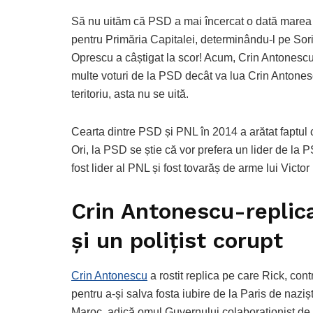
Să nu uităm că PSD a mai încercat o dată marea
pentru Primăria Capitalei, determinându-l pe So
Oprescu a câștigat la scor! Acum, Crin Antonescu
multe voturi de la PSD decât va lua Crin Antonesc
teritoriu, asta nu se uită.
Cearta dintre PSD și PNL în 2014 a arătat faptul
Ori, la PSD se știe că vor prefera un lider de la P
fost lider al PNL și fost tovarăș de arme lui Victor
Crin Antonescu-replic
și un polițist corupt
Crin Antonescu
a rostit replica pe care Rick, cont
pentru a-și salva fosta iubire de la Paris de nazișt
Maroc, adică omul Guvernului colaboraționist de l