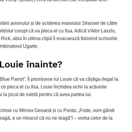
lării avionului și de uciderea maiorului Strasser de către
lițistul corupt că va pleca el cu Ilsa. Adică Viktor Laszlo,
ri Rick, abia în ultima clipă îi evacuează folosind scrisorile
ombinatorul Ugarte.
 Louie înainte?
Blue Parrot”. Îi promisese lui Louie că va câștiga ilegal la
pă ce pleca el cu Ilsa. Louie închidea ochii la acțiunile
i la jocul de ruletă pentru că avea partea lui.
tocmise cu Mircea Geoană și cu Ponta: „Frate, vom gândi
ntreagă, e un miracol că nu ne leagă”! – vorba celor de la