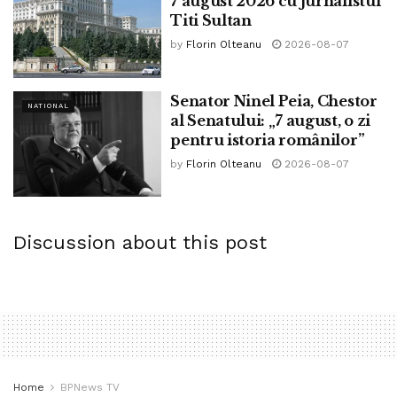
7 august 2026 cu jurnalistul
Titi Sultan
by
Florin Olteanu
2026-08-07
Senator Ninel Peia, Chestor
NATIONAL
al Senatului: „7 august, o zi
pentru istoria românilor”
by
Florin Olteanu
2026-08-07
Discussion about this post
Home
BPNews TV