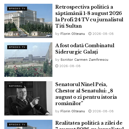
Retrospectiva politică a
Am fost aici, în calea tuturor răutăților și asta ne-a învățat
BPNEWS TV
săptămânii 1-8 august 2026
să fim puternici!
la Profi 24 TV cu jurnalistul
Titi Sultan
Dumnezeu să-l odihnească pe Papa Francisc”
by
Florin Olteanu
2026-08-08
Tags:
papa francisc
A fost odată Combinatul
BPNEWS TV
Siderurgic Galați
by
Scriitor Carmen Zamfirescu
2026-08-08
Senatorul Ninel Peia,
NATIONAL
Chestor al Senatului: „8
august o zi pentru istoria
românilor”
by
Florin Olteanu
2026-08-08
Realitatea politică a zilei de
BPNEWS TV