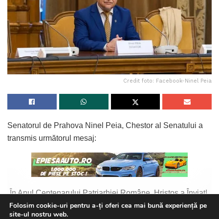
Credit foto: Facebook-Ninel Peia
Senatorul de Prahova Ninel Peia, Chestor al Senatului a
transmis următorul mesaj:
„În Anul Centenarului Patriarhiei Române, Hristos a Înviat!
Folosim cookie-uri pentru a-ți oferi cea mai bună experiență pe
Fie ca acest Centenar și Învierea Domnului să aducă
site-ul nostru web.
Continue Reading