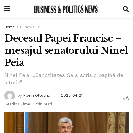
Home
BPNews TV
Decesul Papei Francisc –
mesajul senatorului Ninel
Peia
Ninel Peia: „Sanctitatea Sa a scris o pagină de
istorie”
by
Florin Olteanu
2025-04-21
A
A
Reading Time: 1 min read