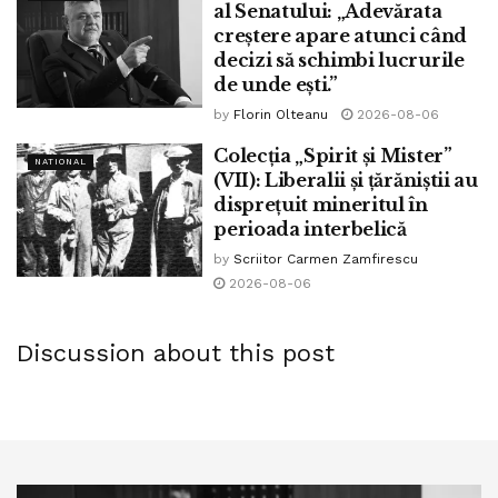
Hristos S-a Înălțat!”
al Senatului: „Adevărata
creștere apare atunci când
Tags:
ninel peia
decizi să schimbi lucrurile
de unde ești.”
by
Florin Olteanu
2026-08-06
Colecția „Spirit și Mister”
NATIONAL
(VII): Liberalii și țărăniștii au
disprețuit mineritul în
perioada interbelică
by
Scriitor Carmen Zamfirescu
2026-08-06
Discussion about this post