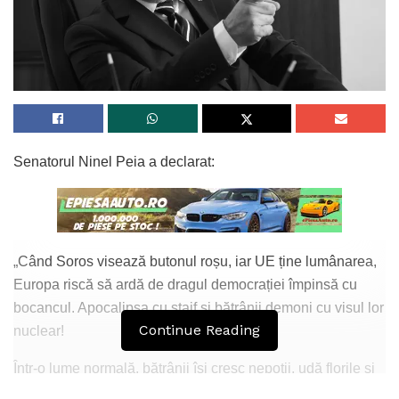
Senatorul Ninel Peia a declarat:
„Când Soros visează butonul roșu, iar UE ține lumânarea,
Europa riscă să ardă de dragul democrației împinsă cu
bocancul. Apocalipsa cu ștaif și bătrânii demoni cu visul lor
Continue Reading
nuclear!
Într-o lume normală, bătrânii își cresc nepoții, udă florile și
povestesc despre tinerețea lor. În lumea noastră, unii