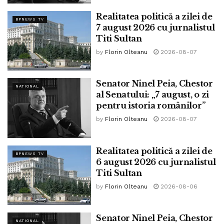
Realitatea politică a zilei de
BPNEWS TV
7 august 2026 cu jurnalistul
Titi Sultan
by
Florin Olteanu
2026-08-07
Senator Ninel Peia, Chestor
NATIONAL
al Senatului: „7 august, o zi
pentru istoria românilor”
by
Florin Olteanu
2026-08-07
Realitatea politică a zilei de
BPNEWS TV
Legea 379/2003 a decis ca Ziua Eroilor să se celebreze
6 august 2026 cu jurnalistul
de Ziua Înălțării Domnului.
Titi Sultan
by
Florin Olteanu
2026-08-06
Aduc un omagiu eroilor prahoveni și ai României jertifiți
pentru NEAM și ȚARA LOR pe toate fronturile
Senator Ninel Peia, Chestor
NATIONAL