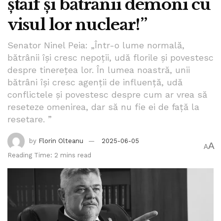
ștaif și bătrânii demoni cu
visul lor nuclear!”
Senator Ninel Peia: „Într-o lume normală,
bătrânii își cresc nepoții, udă florile și povestesc
despre tinerețea lor. În lumea noastră, unii
bătrâni își cresc agenții de influență, udă
conflictele și povestesc despre cum ar vrea să
reseteze omenirea, dar să nu fie ei de față la
resetare. ”
by
Florin Olteanu
2025-06-05
A
A
Reading Time: 2 mins read