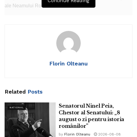
Continue Reading
ale Neamului Românesc
Prahovenii au dat Țării și Neamului Românesc eroi în toate
confruntările din istoria românilor
La 10 martie 1920, Biserica Ortodoxă Română a decis ca
Ziua Eroilor să fie celebrată o dată cu Ziua Înălțării
Domnului.
Florin Olteanu
Prima dată, Ziua Eroilor în această specificație s-a celebrat
de Ziua Înălțării Domnului la 17 mai 1923.
În perioada 1948-2001, Ziua Eroilor s-a celebrat pe 25
Related
Posts
octombrie, de Ziua Armatei, care era și ziua de naștere a
Majestății Sale, Regelui Mihai I, comandantul suprem al
Senatorul Ninel Peia,
NATIONAL
Chestor al Senatului: „8
Armatei în 1944.
august o zi pentru istoria
românilor”
by
Florin Olteanu
2026-08-08