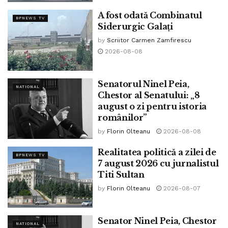
A fost odată Combinatul
BPNEWS TV
Siderurgic Galați
by
Scriitor Carmen Zamfirescu
2026-08-08
Senatorul Ninel Peia,
NATIONAL
Chestor al Senatului: „8
august o zi pentru istoria
românilor”
Aprobat în toamna acelui an, manualul intitulat „Abecedar
– Metodă nouă de scriere şi cetire pentru usul clasei I
by
Florin Olteanu
2026-08-08
primaria” a reușit să fie atât de căutat și de urmat încât a
Realitatea politică a zilei de
avut până la 1893 (Creangă a decedat pe 31 decembrie
BPNEWS TV
7 august 2026 cu jurnalistul
1889 n.a.) nu mai puțin de 23 de ediții!
Titi Sultan
by
Florin Olteanu
2026-08-07
Așadar, astăzi, se taie bursele elevilor, studenților, se
încarcă normele didactice, se menține subfinanțată
cercetarea, a ajuns să crească TVA la carte în țara unde
Senator Ninel Peia, Chestor
NATIONAL