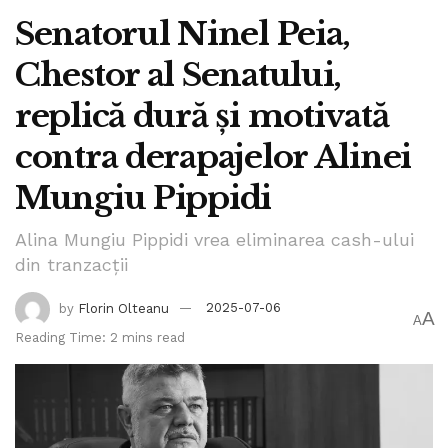
Senatorul Ninel Peia,
Chestor al Senatului,
replică dură și motivată
contra derapajelor Alinei
Mungiu Pippidi
Alina Mungiu Pippidi vrea eliminarea cash-ului
din tranzacții
by
Florin Olteanu
2025-07-06
A
A
Reading Time: 2 mins read