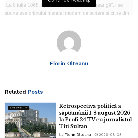
„La 8 iulie 1868, apărea „Abecedarul lui Creangă”. I se
spune așa primului manual modern de scriere și citire din
istoria educației naționale.
George Călinescu, marele nostru critic literar a precizat
într-o lucare dedicată marelui povestitor și institutor român:
„Creangă se uni cu cinci institutori (C. Grigorescu, Gh.
Florin Olteanu
Ienăchescu, N. Climescu, V. Răceanu şi A. Simionescu
n.a.) spre a comunica un abecedar ca lumea. Până atunci,
copiii învăţaseră să citească cum da Dumnezeu şi după
cum era şi dascălul, cărţi fiind puţine şi proaste”
Related
Posts
Retrospectiva politică a
BPNEWS TV
săptămânii 1-8 august 2026
la Profi 24 TV cu jurnalistul
Titi Sultan
by
Florin Olteanu
2026-08-08