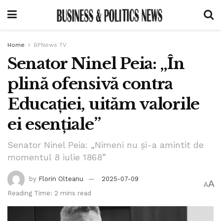
Home
BPNews TV
Senator Ninel Peia: „În
plină ofensivă contra
Educației, uităm valorile
ei esențiale”
Senator Ninel Peia: „Nimeni nu și-a amintit de
momentul 8 iulie 1868”
by
Florin Olteanu
2025-07-09
A
A
Reading Time: 2 mins read