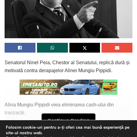
Senatorul Ninel Peia, Chestor al Senatului, replică dură și
motivată contra derapajelor Alinei Mungiu Pippidi.
Alina Mungiu Pippidi vrea eliminarea cash-ului din
tranzacții.
Continue Reading
Senatorul Ninel Peia a declarat:
Folosim cookie-uri pentru a-ți oferi cea mai bună experiență pe
site-ul nostru web.