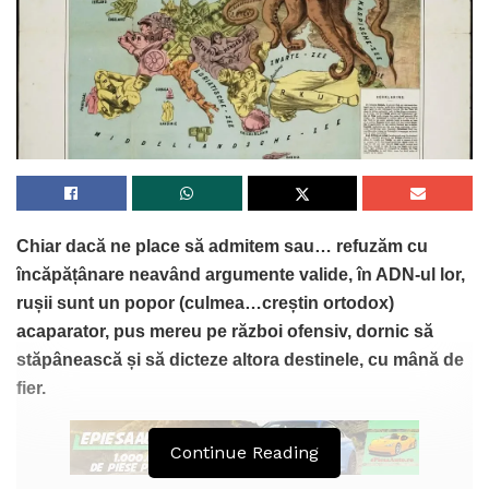
diplomatică ale Guvernului
României!
Asemeni lui Carol care punea în cele 10 ținuturi (regiuni
cum vrea și USR să facă) rezidenți regali, USR, exact ca
FRN, planteaă peste tot „rezidenții” lor și vor să îi pună
peste tot. Cel puțin, așa trebuie interpretat gestul lui
Moșteanu.
Chiar dacă ne place să admitem sau… refuzăm cu
Pur și simplu, declarația statelor europene (UE + Marea
încăpățânare neavând argumente valide, în ADN-ul lor,
Britanie) pentru Ucraina nu a fost semnată de România!
rușii sunt un popor (culmea…creștin ortodox)
Deși România are o graniță mare cu Ucraina invadată! În
acaparator, pus mereu pe război ofensiv, dornic să
schimb, a fost semnată de Finlanda! Așadar, la „opățu
stăpânească și să dicteze altora destinele, cu mână de
european”, printre favoriți, Nicușor Dan nu are loc.
fier.
USR, exact ca FRN nu a asigurat relația cu SUA, înainte
de întâlnirea Trump-Putin. Mulți din USR jurau că Putin nu
Continue Reading
se va vedea cu Trump. Jurnalul lui Carol II menționa ce a