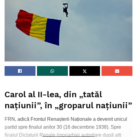
Carol al II-lea, din „tatăl
națiunii”, în „groparul națiunii”
FRN, adică Frontul Renașterii Naționale a devenit unicul
partid spre finalul anilor 30 (16 decembrie 1938). Spre
finalul Dictaturii Regale (monarhiei autoritare după alți