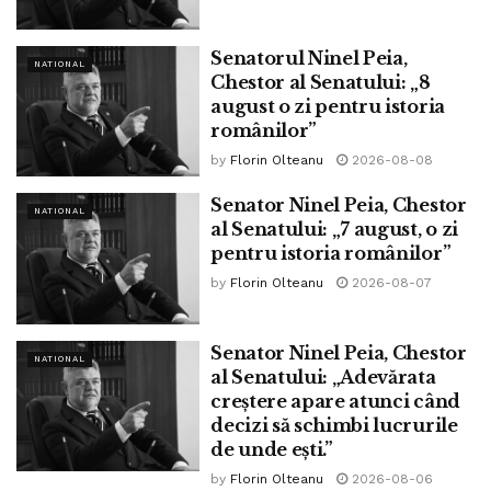
Nicușor Dan, Președintele României! Zi de zi, orice vizită,
fie și o simplă „fugă la o ciorbă” la Chișinău e dată de
Senatorul Ninel Peia,
NATIONAL
exemplu, ca mare realizare.
Chestor al Senatului: „8
august o zi pentru istoria
românilor”
by
Florin Olteanu
2026-08-08
Senator Ninel Peia, Chestor
NATIONAL
al Senatului: „7 august, o zi
pentru istoria românilor”
by
Florin Olteanu
2026-08-07
Senator Ninel Peia, Chestor
NATIONAL
al Senatului: „Adevărata
creștere apare atunci când
decizi să schimbi lucrurile
Credit foto: Pixa Bay
de unde ești.”
by
Florin Olteanu
2026-08-06