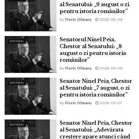
al Senatului: „9 august o zi
pentru istoria românilor”
by
Florin Olteanu
2026-08-09
Senatorul Ninel Peia,
NATIONAL
Chestor al Senatului: „8
august o zi pentru istoria
românilor”
by
Florin Olteanu
2026-08-08
Născut în anul 1973,
David Grimal
a absolvit
Senator Ninel Peia, Chestor
NATIONAL
al Senatului: „7 august, o zi
Conservatorul din Paris și cariera sa din ultimii douăzeci
pentru istoria românilor”
de ani este plină de concerte susținute ca solist alături de
by
Florin Olteanu
2026-08-07
cele mai importante orchestre ale lumii, ca Orchestre de
Paris, Orchestre Philharmonique de Radio France, Berliner
Symphoniker, English Chamber Orchestra, Mozarteum
Senator Ninel Peia, Chestor
NATIONAL
Orchester Salzburg etc.
al Senatului: „Adevărata
creștere apare atunci când