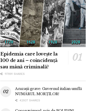
Epidemia care lovește la
100 de ani – coincidență
sau mână criminală?
117891 SHARES
Acuzații grave: Guvernul italian umflă
NUMĂRUL MORȚILOR!
42937 SHARES
Coronavirusul, ucis de POLIDIN!