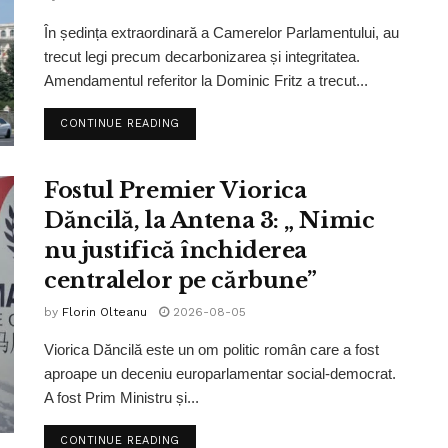
În ședința extraordinară a Camerelor Parlamentului, au
trecut legi precum decarbonizarea și integritatea.
Amendamentul referitor la Dominic Fritz a trecut...
CONTINUE READING
Fostul Premier Viorica
Dăncilă, la Antena 3: „ Nimic
nu justifică închiderea
centralelor pe cărbune”
by
Florin Olteanu
2026-08-05
Viorica Dăncilă este un om politic român care a fost
aproape un deceniu europarlamentar social-democrat.
A fost Prim Ministru și...
CONTINUE READING