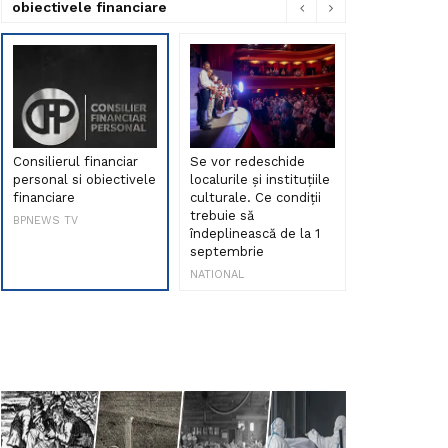
obiectivele financiare
Consilierul financiar
Se vor redeschide
Debut de sen
personal si obiectivele
localurile și instituțiile
muzica româ
financiare
culturale. Ce condiții
Maria Peia r
trebuie să
Internetul la
BPNEWS TV
îndeplinească de la 1
ani!
septembrie
NATIONAL
NATIONAL