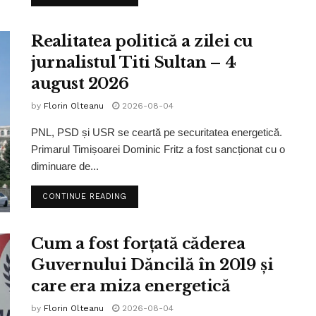
Realitatea politică a zilei cu
jurnalistul Titi Sultan – 4
august 2026
by
Florin Olteanu
2026-08-04
PNL, PSD și USR se ceartă pe securitatea energetică.
Primarul Timișoarei Dominic Fritz a fost sancționat cu o
diminuare de...
CONTINUE READING
Cum a fost forțată căderea
Guvernului Dăncilă în 2019 și
care era miza energetică
by
Florin Olteanu
2026-08-04