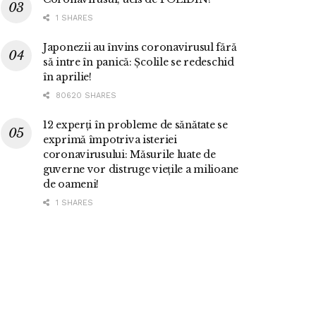
1 SHARES
Japonezii au învins coronavirusul fără
să intre în panică: Școlile se redeschid
în aprilie!
80620 SHARES
12 experți în probleme de sănătate se
exprimă împotriva isteriei
coronavirusului: Măsurile luate de
guverne vor distruge viețile a milioane
de oameni!
1 SHARES