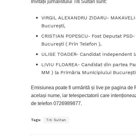
Invitații jurnalistului Titi Sultan sunt:
VIRGIL ALEXANDRU ZIDARU- MAKAVELI- C
București,
CRISTIAN POPESCU- Fost Deputat PSD- C
București ( Prin Telefon ),
ULISE TOADER- Candidat Independent la
LIVIU FLOAREA- Candidat din partea Par
MM ) la Primăria Municipiului București
Emisiunea poate fi urmărită și live pe pagina d
același nume, iar telespectatorii care intenționeaz
de telefon 0726989877.
Tags:
Titi Sultan