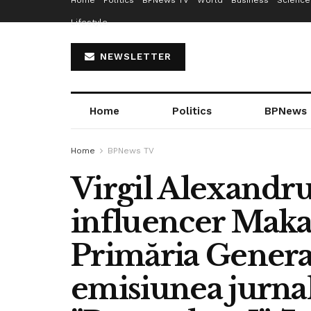
Home
Politics
BPNews TV
World
Business
Science
Lifestyle
NEWSLETTER
Home
Politics
BPNews
Home
BPNews TV
Virgil Alexandru
influencer Makav
Primăria Generală
emisiunea jurnali