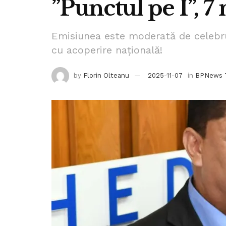
”Punctul pe I”, 
Emisiunea este moderată de celebrul 
cu acoperire națională!
by
Florin Olteanu
2025-11-07
in
BPNews 