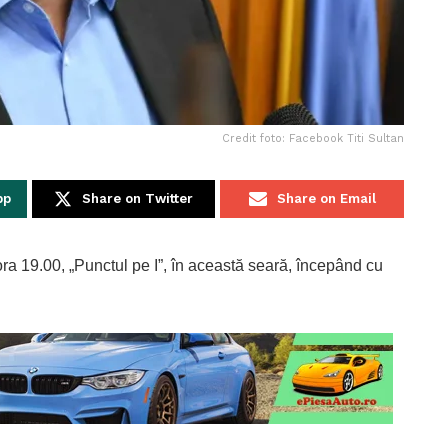
Credit foto: Facebook Titi Sultan
pp
Share on Twitter
Share on Email
 ora 19.00, „Punctul pe I”, în această seară, începând cu