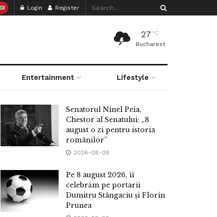
Login
Register
27
°C
Bucharest
Entertainment
Lifestyle
Senatorul Ninel Peia,
Chestor al Senatului: „8
august o zi pentru istoria
românilor”
2026-08-08
Pe 8 august 2026, îi
celebrăm pe portarii
Dumitru Stângaciu și Florin
Prunea