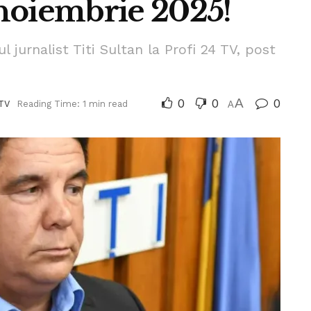
7 noiembrie 2025!
jurnalist Titi Sultan la Profi 24 TV, post
0
0
A
0
TV
Reading Time: 1 min read
A