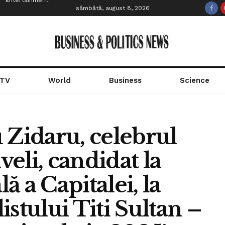
Entertainment
sâmbătă, august 8, 2026
 TV
World
Business
Science
 Zidaru, celebrul
eli, candidat la
 a Capitalei, la
stului Titi Sultan –