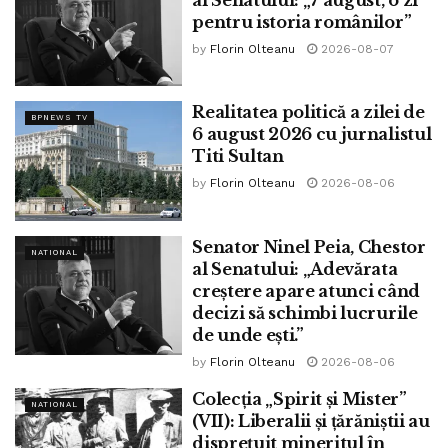
asemenea, o talentată scenaristă și actriță de teatru.
pentru istoria românilor”
by
Florin Olteanu
2026-08-07
La 18 noiembrie 2021, la Arad ne părăsea marele cântăreț
Benone Sinulescu. Maestru al muzicii populare românești,
Realitatea politică a zilei de
fiul al Siriului de la Buzău, a nemurit zona folclorică natală
BPNEWS TV
6 august 2026 cu jurnalistul
prin foarte multe cântece și cel puțin cinci discuri. S-a
Titi Sultan
născut la Siriu pe 24 mai 1937”
by
Florin Olteanu
2026-08-06
Tags:
ninel peia
Senator Ninel Peia, Chestor
NATIONAL
al Senatului: „Adevărata
creștere apare atunci când
decizi să schimbi lucrurile
de unde ești.”
by
Florin Olteanu
2026-08-06
Colecția „Spirit și Mister”
NATIONAL
(VII): Liberalii și țărăniștii au
disprețuit mineritul în