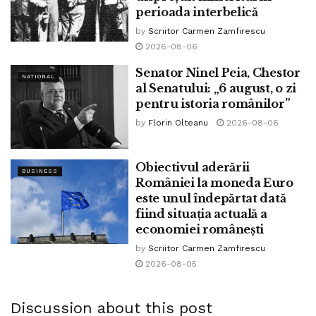
perioada interbelică
by
Scriitor Carmen Zamfirescu
2026-08-06
Senator Ninel Peia, Chestor
NATIONAL
al Senatului: „6 august, o zi
pentru istoria românilor”
by
Florin Olteanu
2026-08-06
Obiectivul aderării
BUSINESS
României la moneda Euro
este unul îndepărtat dată
fiind situația actuală a
economiei românești
by
Scriitor Carmen Zamfirescu
2026-08-05
Discussion about this post