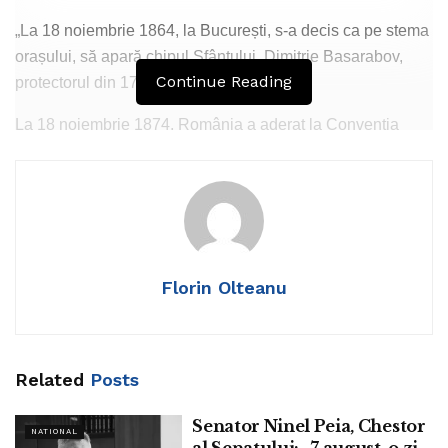
„La 18 noiembrie 1864, la București, s-a decis ca pe stema
orașului, să apară chipul Sfântului Dimitrie Basarabov,
Continue Reading
protectorul din 1774, al Capitalei.
La 18 noiembrie 1874, România a aderat la Convenția
internațională pentru îmbunătățirea soartei militarilor răniți
din armatele în campanie (Crucea Roșie) din 10/22 august
1864.
La 18 noiembrie 1906, la Craiova, se năștea marele pictor
Corneliu Baba. Maestrul a avut o operă extraordinară, în
Florin Olteanu
special portretele. Ne-a părăsit la 28 decembrie 1997.
La 18 noiembrie 2020, la Iași, murea marea actriță Draga
Olteanu Matei, expertă în roluri de femei aparținând
Related
Posts
diferitelor etnii, celebră pentru Coana Chirița și olteanca
Veta din filmele cu Amza Pellea alias Nea Mărin. S-a
Senator Ninel Peia, Chestor
NATIONAL
născut la 24 octombrie 1933, la București. A fost de
al Senatului: „7 august, o zi