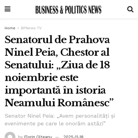
Home
BPNews TV
Senatorul de Prahova
Ninel Peia, Chestor al
Senatului: „Ziua de 18
noiembrie este
importantă în istoria
Neamului Românesc”
Senator Ninel Peia: „Avem personalități și
evenimente pe care le onorăm astăzi”
by
Florin Olteanu
2025-11-18