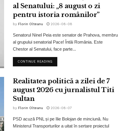
al Senatului: „8 august o zi
pentru istoria românilor”
by
Florin Olteanu
2026-08-08
Senatorul Ninel Peia este senator de Prahova, membru
al grupului senatorial Pace! Întâi România. Este
Chestor al Senatului, face parte...
CONTINUE READING
Realitatea politică a zilei de 7
august 2026 cu jurnalistul Titi
Sultan
by
Florin Olteanu
2026-08-07
PSD acuză PNL și pe Ilie Bolojan de minciună. Nu
Ministerul Transporturilor a uitat în sertare proiectul