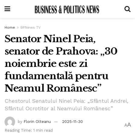
Home
BPNews TV
Senator Ninel Peia,
senator de Prahova: „30
noiembrie este zi
fundamentală pentru
Neamul Românesc”
Chestorul Senatului Ninel Peia: „Sfântul Andrei,
Sfântul Ocrotitor al Neamului Românesc”
by
Florin Olteanu
2025-11-30
A
A
Reading Time: 1 min read