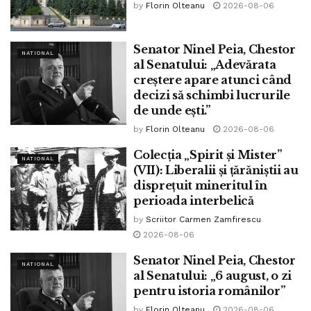
by
Florin Olteanu
2026-08-06
Senator Ninel Peia, Chestor
NATIONAL
al Senatului: „Adevărata
creștere apare atunci când
decizi să schimbi lucrurile
de unde ești.”
by
Florin Olteanu
2026-08-06
Colecția „Spirit și Mister”
NATIONAL
(VII): Liberalii și țărăniștii au
disprețuit mineritul în
perioada interbelică
by
Scriitor Carmen Zamfirescu
2026-08-06
Senator Ninel Peia, Chestor
NATIONAL
al Senatului: „6 august, o zi
pentru istoria românilor”
by
Florin Olteanu
2026-08-06