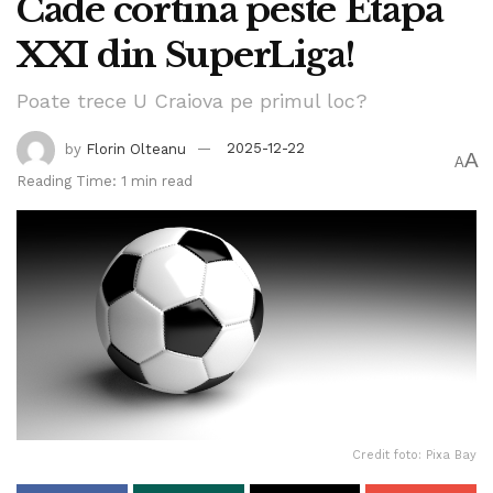
Cade cortina peste Etapa
XXI din SuperLiga!
Poate trece U Craiova pe primul loc?
by
Florin Olteanu
2025-12-22
A
A
Reading Time: 1 min read
Credit foto: Pixa Bay