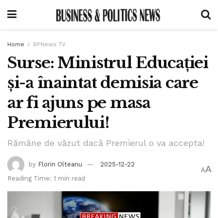
Home
BPNews TV
Surse: Ministrul Educației
și-a înaintat demisia care
ar fi ajuns pe masa
Premierului!
Rămâne de văzut dacă Premierul o va accepta!
by
Florin Olteanu
2025-12-22
A
A
Reading Time: 1 min read