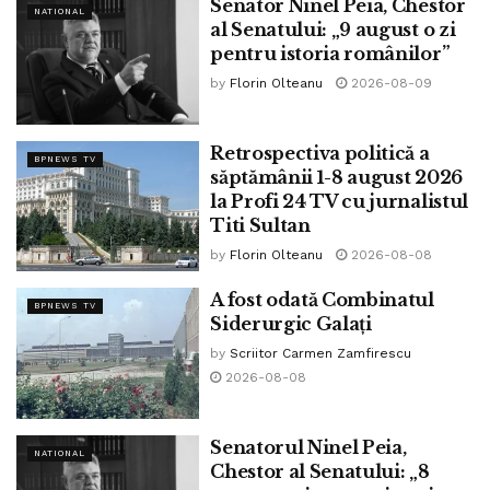
Senator Ninel Peia, Chestor
NATIONAL
al Senatului: „9 august o zi
pentru istoria românilor”
by
Florin Olteanu
2026-08-09
Retrospectiva politică a
BPNEWS TV
săptămânii 1-8 august 2026
la Profi 24 TV cu jurnalistul
Titi Sultan
by
Florin Olteanu
2026-08-08
A fost odată Combinatul
BPNEWS TV
Siderurgic Galați
by
Scriitor Carmen Zamfirescu
2026-08-08
Senatorul Ninel Peia,
NATIONAL
Chestor al Senatului: „8