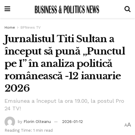
Home
BPNews TV
Jurnalistul Titi Sultan a
început să pună „Punctul
pe I” în analiza politică
românească -12 ianuarie
2026
Emsiunea a început la ora 19.00, la postul Pro
24 TV!
by
Florin Olteanu
2026-01-12
A
A
Reading Time: 1 min read