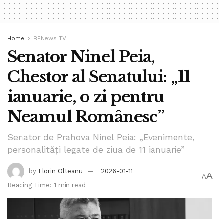
Home
BPNews TV
Senator Ninel Peia,
Chestor al Senatului: „11
ianuarie, o zi pentru
Neamul Românesc”
Senator de Prahova Ninel Peia: „Evenimente,
personalități legate de ziua de 11 ianuarie”
by
Florin Olteanu
2026-01-11
A
A
Reading Time: 1 min read