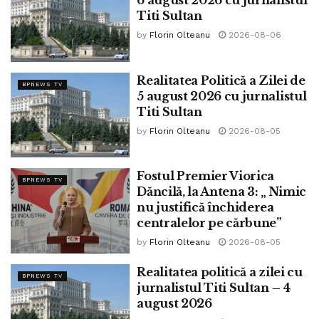
6 august 2026 cu jurnalistul
Emisiunea a putut fi urmărită și live pe pagina de
Titi Sultan
Facebook Pro 24 TV sau pe canalul de Youtube cu același
by
Florin Olteanu
2026-08-06
nume, iar telespectatorii care au intenționat să intre în
direct cu invitații au putut-o face apelând numărul de
telefon 0726989877.
Realitatea Politică a Zilei de
BPNEWS TV
5 august 2026 cu jurnalistul
Tags:
Titi Sultan
Titi Sultan
by
Florin Olteanu
2026-08-05
Fostul Premier Viorica
BPNEWS TV
Dăncilă, la Antena 3: „ Nimic
nu justifică închiderea
centralelor pe cărbune”
by
Florin Olteanu
2026-08-05
Realitatea politică a zilei cu
BPNEWS TV
jurnalistul Titi Sultan – 4
august 2026