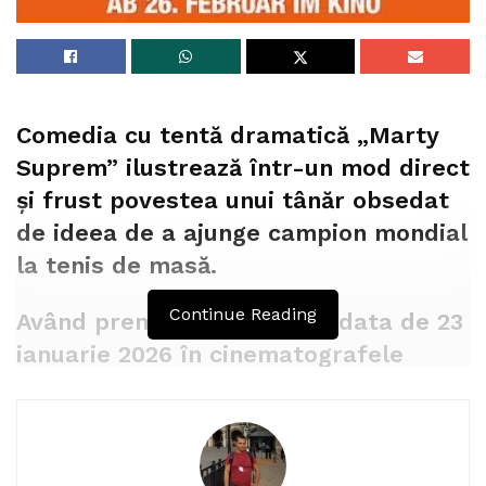
Comedia cu tentă dramatică „Marty
Suprem” ilustrează într-un mod direct
și frust povestea unui tânăr obsedat
de ideea de a ajunge campion mondial
la tenis de masă.
Continue Reading
Având premiera încă de pe data de 23
ianuarie 2026 în cinematografele
românești,publicul românesc are
ocazia să redescopere magia unei
povești despre lupta pentru visuri,
sacrificii și identitate – o comedie