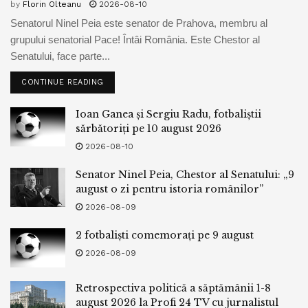
maniera excentrică a acestui personaj și cei care s-au simțit
by
Florin Olteanu
2026-08-10
ofensați, chiar alienați de către acțiunile sale din film.
Senatorul Ninel Peia este senator de Prahova, membru al
grupului senatorial Pace! Întâi România. Este Chestor al
Muzica acestui film poartă semnătura lui
Daniel Lopatin
,
Senatului, face parte...
care a folosit un mix anacronic de synth-pop din anii 1980,
CONTINUE READING
deși neobișnuit pentru anii 1940-1950 (perioada în care se
desfășoară acțiunea), contribuibd la energia unică și la
Ioan Ganea și Sergiu Radu, fotbaliștii
atmosfera vibrantă a filmului.
sărbătoriți pe 10 august 2026
2026-08-10
Filmul a devenit deja cel mai profitabil titlu al casei de
producție
A24
la box office-ul american și este un favorit
Senator Ninel Peia, Chestor al Senatului: „9
clar pentru sezonul premiilor
Oscar 2026
.
august o zi pentru istoria românilor”
2026-08-09
Fără a vă dezvălui întreg firul narativ, vă recomand acest
film spre a-l viziona, din moment ce se adresează unui
2 fotbaliști comemorați pe 9 august
public interesat de parcursuri centrate pe noțiuni precum
2026-08-09
succes, muncă, dragoste și povești biografice
în care
spectacolul și competiția se întrepătrund.
Retrospectiva politică a săptămânii 1-8
august 2026 la Profi 24 TV cu jurnalistul