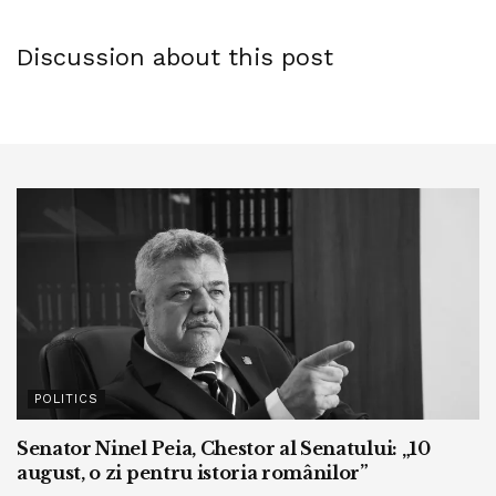
pentru „The Pianist” din anul 2003.
Discussion about this post
POLITICS
Marty este descris ca fiind extrem de dificil de simpatizat,
Senator Ninel Peia, Chestor al Senatului: „10
ceea ce a împărțit audiența între cei care admiră studiul și
august, o zi pentru istoria românilor”