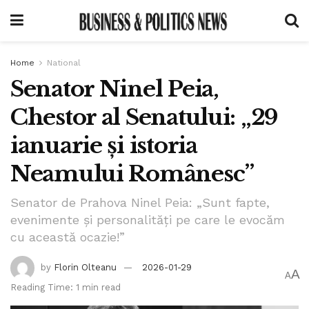
Home
National
Senator Ninel Peia,
Chestor al Senatului: „29
ianuarie și istoria
Neamului Românesc”
Senator de Prahova Ninel Peia: „Sunt fapte,
evenimente și personalități pe care le evocăm
cu această ocazie!”
by
Florin Olteanu
2026-01-29
A
A
Reading Time: 1 min read