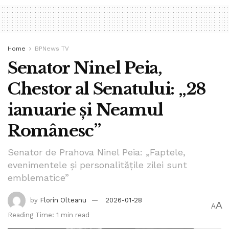
Home
BPNews TV
Senator Ninel Peia,
Chestor al Senatului: „28
ianuarie și Neamul
Românesc”
Senator de Prahova Ninel Peia: „Faptele,
evenimentele și personalitățile zilei sunt
emblematice”
by
Florin Olteanu
2026-01-28
A
A
Reading Time: 1 min read