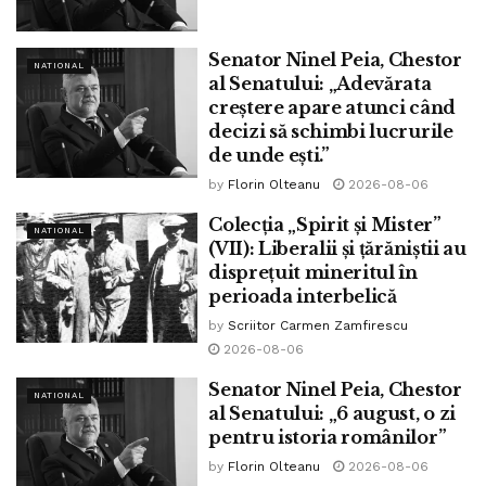
Tags:
ninel peia
Senator Ninel Peia, Chestor
NATIONAL
al Senatului: „Adevărata
creștere apare atunci când
decizi să schimbi lucrurile
de unde ești.”
by
Florin Olteanu
2026-08-06
Colecția „Spirit și Mister”
NATIONAL
(VII): Liberalii și țărăniștii au
disprețuit mineritul în
perioada interbelică
by
Scriitor Carmen Zamfirescu
2026-08-06
Senator Ninel Peia, Chestor
NATIONAL
al Senatului: „6 august, o zi
pentru istoria românilor”
by
Florin Olteanu
2026-08-06