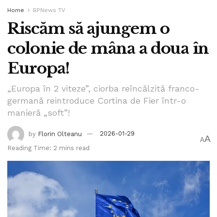
Home
BPNews TV
Riscăm să ajungem o
colonie de mâna a doua în
Europa!
„Europa în 2 viteze”, ciorba reîncălzită franco-
germană reintroduce Cortina de Fier într-o
manieră „soft”!
by
Florin Olteanu
2026-01-29
A
A
Reading Time: 2 mins read