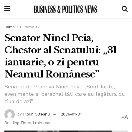
Home
BPNews TV
Senator Ninel Peia,
Chestor al Senatului: „31
ianuarie, o zi pentru
Neamul Românesc”
Senator de Prahova Ninel Peia: „Sunt fapte,
evenimente și personalități care au legătura cu
ziua de azi”
by
Florin Olteanu
2026-01-31
A
A
Reading Time: 1 min read