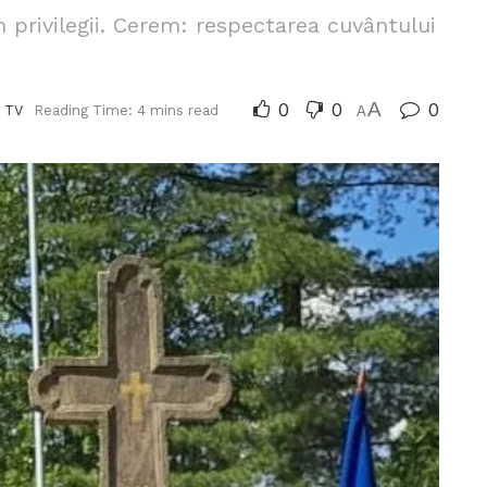
 privilegii. Cerem: respectarea cuvântului
0
0
A
0
 TV
Reading Time: 4 mins read
A