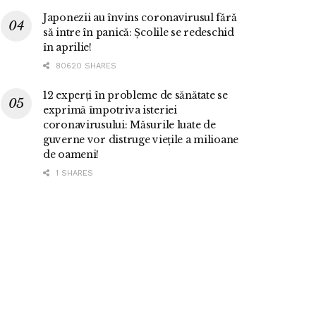
Japonezii au învins coronavirusul fără
să intre în panică: Școlile se redeschid
în aprilie!
80620 SHARES
12 experți în probleme de sănătate se
exprimă împotriva isteriei
coronavirusului: Măsurile luate de
guverne vor distruge viețile a milioane
de oameni!
1 SHARES