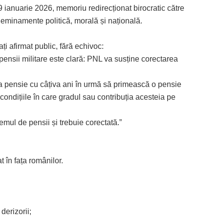
9 ianuarie 2026, memoriu redirecționat birocratic către
 eminamente politică, morală și națională.
ți afirmat public, fără echivoc:
pensii militare este clară: PNL va susține corectarea
la pensie cu câțiva ani în urmă să primească o pensie
condițiile în care gradul sau contribuția acesteia pe
mul de pensii și trebuie corectată.”
în fața românilor.
derizorii;