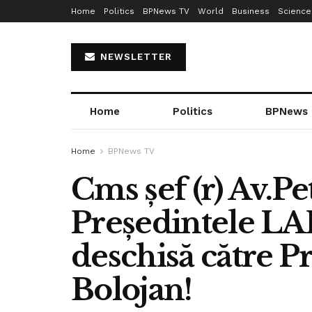
Home
Politics
BPNews TV
World
Business
Science
NEWSLETTER
Home
Politics
BPNews
Home
BPNews TV
Cms șef (r) Av.Pe
Președintele LA
deschisă către P
Bolojan!