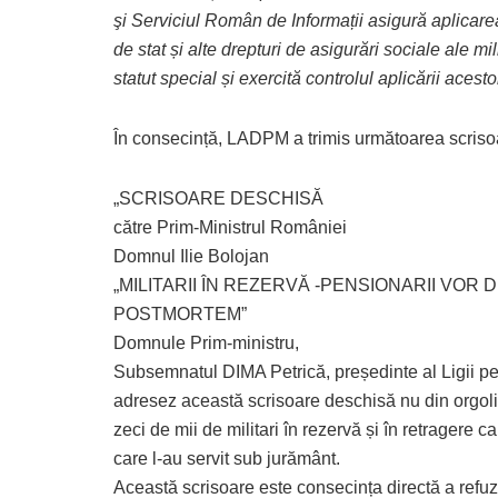
şi Serviciul Român de Informații asigură aplicarea
de stat și alte drepturi de asigurări sociale ale milit
statut special și exercită controlul aplicării acesto
În consecință, LADPM a trimis următoarea scriso
„SCRISOARE DESCHISĂ
către Prim-Ministrul României
Domnul Ilie Bolojan
„MILITARII ÎN REZERVĂ -PENSIONARII VOR 
POSTMORTEM”
Domnule Prim-ministru,
Subsemnatul DIMA Petrică, președinte al Ligii pen
adresez această scrisoare deschisă nu din orgoliu
zeci de mii de militari în rezervă și în retragere ca
care l-au servit sub jurământ.
Această scrisoare este consecința directă a ref