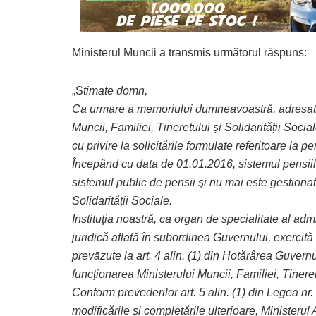
Ministerul Muncii a transmis următorul răspuns:
„S
timate domn,
Ca urmare a memoriului dumneavoastră, adresat p
Muncii, Familiei, Tineretului și Solidarității Socia
cu privire la solicitările formulate referitoare la
Începând cu data de 01.01.2016, sistemul pensiilor
sistemul public de pensii şi nu mai este gestionat 
Solidarității Sociale.
Instituţia noastră, ca organ de specialitate al adm
juridică aflată în subordinea Guvernului, exercit
prevāzute la art. 4 alin. (1) din Hotărârea Guvernu
funcţionarea Ministerului Muncii, Familiei, Tineretu
Conform prevederilor art. 5 alin. (1) din Legea nr.
modificările și completările ulterioare, Ministerul 