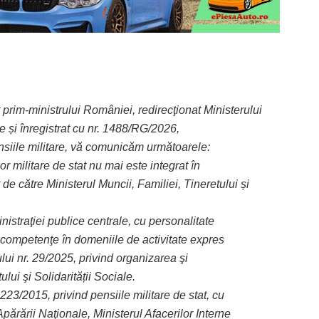
rim-ministrului României, redirecţionat Ministerului
le și înregistrat cu nr. 1488/RG/2026,
 pensiile militare, vă comunicăm următoarele:
 militare de stat nu mai este integrat în
de către Ministerul Muncii, Familiei, Tineretului și
inistraţiei publice centrale, cu personalitate
ă competenţe în domeniile de activitate expres
lui nr. 29/2025, privind organizarea şi
lui şi Solidarității Sociale.
 223/2015, privind pensiile militare de stat, cu
Apărării Naţionale, Ministerul Afacerilor Interne