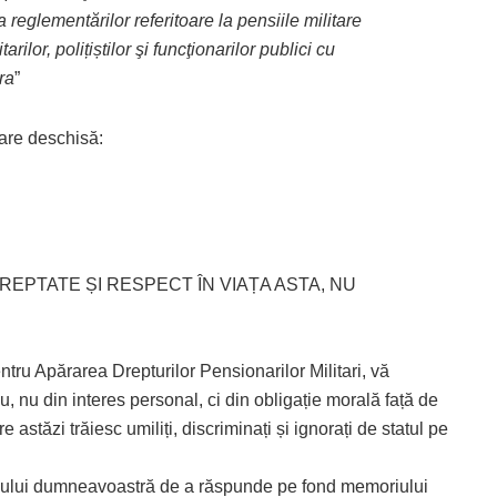
 reglementărilor referitoare la pensiile militare
arilor, polițiștilor şi funcţionarilor publici cu
ra
”
are deschisă:
DREPTATE ȘI RESPECT ÎN VIAȚA ASTA, NU
tru Apărarea Drepturilor Pensionarilor Militari, vă
, nu din interes personal, ci din obligație morală față de
re astăzi trăiesc umiliți, discriminați și ignorați de statul pe
uzului dumneavoastră de a răspunde pe fond memoriului