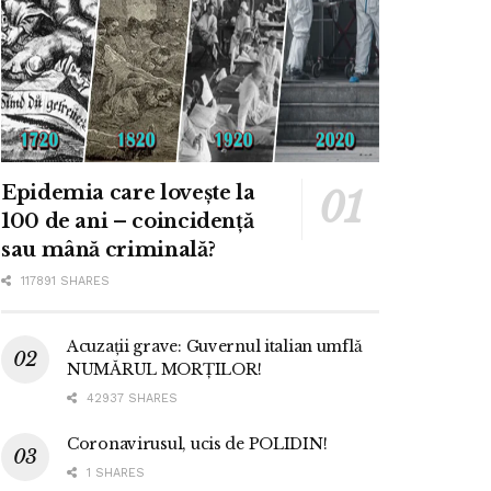
Epidemia care lovește la
100 de ani – coincidență
sau mână criminală?
117891 SHARES
Acuzații grave: Guvernul italian umflă
NUMĂRUL MORȚILOR!
42937 SHARES
Coronavirusul, ucis de POLIDIN!
1 SHARES