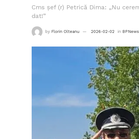
Cms șef (r) Petrică Dima: „Nu cerem
dat!”
by
Florin Olteanu
2026-02-02
in
BPNews