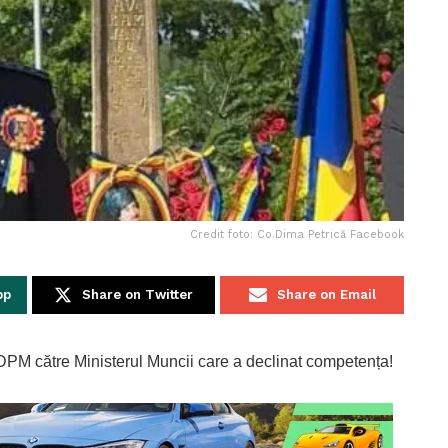
Credit foto: Co.Dima Petrică Facebook
pp
Share on Twitter
Share on Email
LADPM către Ministerul Muncii care a declinat competența!