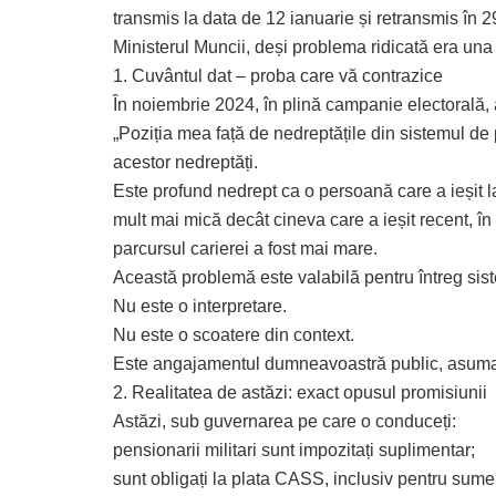
transmis la data de 12 ianuarie și retransmis în 2
Ministerul Muncii, deși problema ridicată era una
1. Cuvântul dat – proba care vă contrazice
În noiembrie 2024, în plină campanie electorală, a
„Poziția mea față de nedreptățile din sistemul de 
acestor nedreptăți.
Este profund nedrept ca o persoană care a ieșit 
mult mai mică decât cineva care a ieșit recent, în 
parcursul carierei a fost mai mare.
Această problemă este valabilă pentru întreg siste
Nu este o interpretare.
Nu este o scoatere din context.
Este angajamentul dumneavoastră public, asumat 
2. Realitatea de astăzi: exact opusul promisiunii
Astăzi, sub guvernarea pe care o conduceți:
pensionarii militari sunt impozitați suplimentar;
sunt obligați la plata CASS, inclusiv pentru sume 