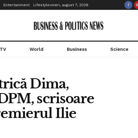
Entertainment
Lifestyle
vineri, august 7, 2026
 TV
World
Business
Science
trică Dima,
DPM, scrisoare
remierul Ilie