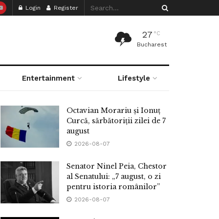
Login
Register
27
°C
Bucharest
Entertainment
Lifestyle
Octavian Morariu și Ionuț
Curcă, sărbătoriții zilei de 7
august
2026-08-07
Senator Ninel Peia, Chestor
al Senatului: „7 august, o zi
pentru istoria românilor”
2026-08-07