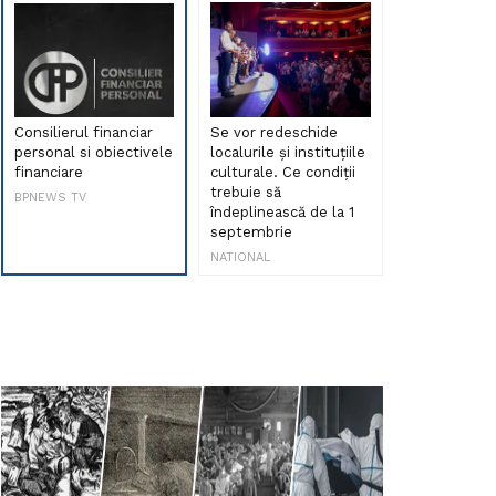
Consilierul financiar
Se vor redeschide
Debut de sen
personal si obiectivele
localurile și instituțiile
muzica româ
financiare
culturale. Ce condiții
Maria Peia r
trebuie să
Internetul la
BPNEWS TV
îndeplinească de la 1
ani!
septembrie
NATIONAL
NATIONAL