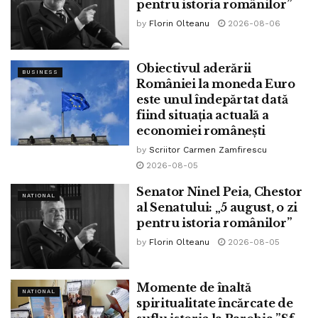
pentru istoria românilor”
by
Florin Olteanu
2026-08-06
„În 1908, Take Ionescu fondează Partidul Conservator
Democrat. În anii următori, pe listele sale va candida chiar
și marele dramaturg IL Caragiale dar nu va fi ales.
Obiectivul aderării
BUSINESS
României la moneda Euro
Dezamăgit, se va autoexila la Berlin, primind moștenirea
este unul îndepărtat dată
unei mătuși.
fiind situația actuală a
economiei românești
by
Scriitor Carmen Zamfirescu
2026-08-05
Senator Ninel Peia, Chestor
NATIONAL
al Senatului: „5 august, o zi
pentru istoria românilor”
by
Florin Olteanu
2026-08-05
Momente de înaltă
NATIONAL
spiritualitate încărcate de