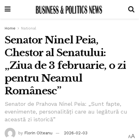
Home
National
Senator Ninel Peia,
Chestor al Senatului:
„Ziua de 3 februarie, o zi
pentru Neamul
Românesc”
Senator de Prahova Ninel Peia: „Sunt fapte,
evenimente, personalități care au legătură cu
această zi istorică”
by
Florin Olteanu
2026-02-03
A
A