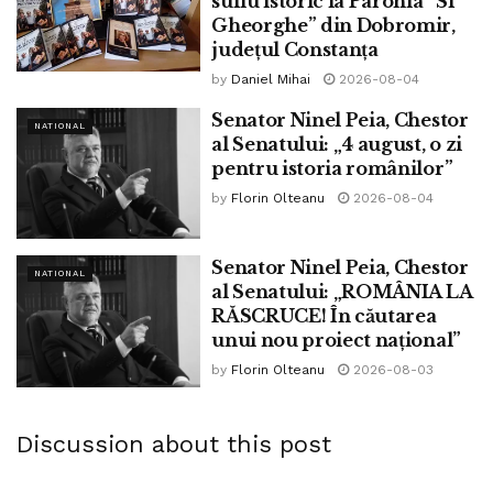
suflu istoric la Parohia ”Sf
Gheorghe” din Dobromir,
județul Constanța
by
Daniel Mihai
2026-08-04
În 1925, s-a născut marele actor Ștefan Mihăilescu Brăila.
Ne-a părăsit în anul 1996.
Senator Ninel Peia, Chestor
NATIONAL
al Senatului: „4 august, o zi
În 1941, s-a născut marele actor Ștefan Iordache, decedat
pentru istoria românilor”
în anul 2008.
by
Florin Olteanu
2026-08-04
În 1944, s-a născut marele actor Dan Tufaru. Ne-a părăsit
în anul 2002.
Senator Ninel Peia, Chestor
NATIONAL
al Senatului: „ROMÂNIA LA
Pe 3 februarie 1954, ne-a părăsit marele scriitor Ionel
RĂSCRUCE! În căutarea
Teodoreanu.
unui nou proiect național”
by
Florin Olteanu
2026-08-03
În 1976, s-a născut gloria lui Dinamo, Cătălin Hâldan,
decedat în anul 2000”
Discussion about this post
Tags:
ninel peia