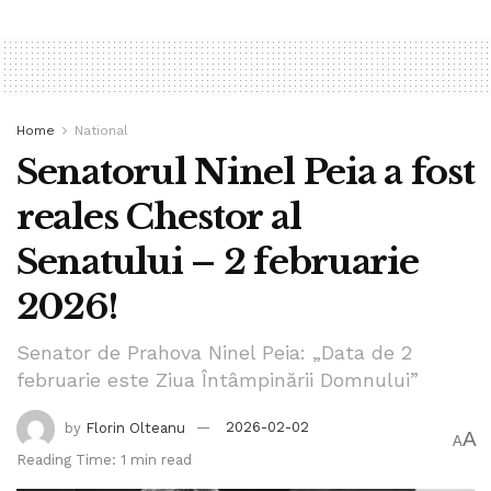
Home
National
Senatorul Ninel Peia a fost
reales Chestor al
Senatului – 2 februarie
2026!
Senator de Prahova Ninel Peia: „Data de 2
februarie este Ziua Întâmpinării Domnului”
by
Florin Olteanu
2026-02-02
A
A
Reading Time: 1 min read