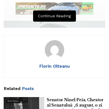
Continue Reading
Florin Olteanu
Related
Posts
Senator Ninel Peia, Chestor
NATIONAL
al Senatului: „6 august, o zi
Senatorul Ninel Peia a prezentat semnificațiile zilei: