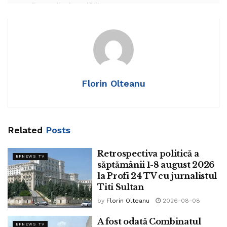
concediu medical neplătite.
Ministrul Muncii cere ca veteranii de război – 336 ar mai fi
în viață conform informațiilor Guvernului, să nu mai
plătească asigurări de sănătate.
UDMR cere Guvernului ca taxele să scadă cu 50% după
Florin Olteanu
ce locuitorii din Miercurea Ciuc au petiționat Guvernul
României.
Related
Posts
Retrospectiva politică a
BPNEWS TV
săptămânii 1-8 august 2026
la Profi 24 TV cu jurnalistul
Titi Sultan
by
Florin Olteanu
2026-08-08
A fost odată Combinatul
BPNEWS TV