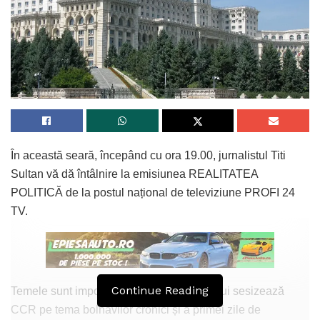
În această seară, începând cu ora 19.00, jurnalistul Titi
Sultan vă dă întâlnire la emisiunea REALITATEA
POLITICĂ de la postul național de televiziune PROFI 24
TV.
Continue Reading
Temele sunt importante. Avocatul Poporului sesizează
CCR pe tema bolnavilor cronici și a primei zile de