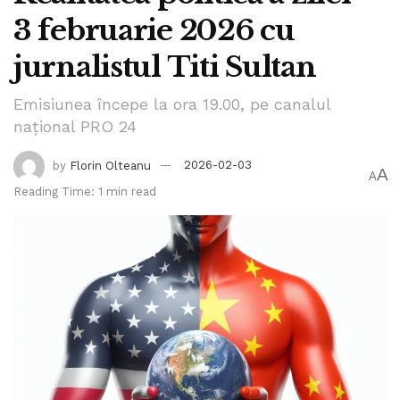
iar telespectatorii care intenționează să intre în direct cu
3 februarie 2026 cu
invitații o pot face apelând numărul de telefon
0726989877.
jurnalistul Titi Sultan
Tags:
Titi Sultan
Emisiunea începe la ora 19.00, pe canalul
național PRO 24
by
Florin Olteanu
2026-02-03
A
A
Reading Time: 1 min read