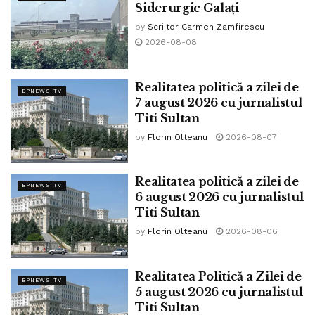
Siderurgic Galați
by
Scriitor Carmen Zamfirescu
2026-08-08
Realitatea politică a zilei de
BPNEWS TV
7 august 2026 cu jurnalistul
Titi Sultan
by
Florin Olteanu
2026-08-07
Credit foto: Facebook Titi Sultan
Realitatea politică a zilei de
Comisia Juridică a Camerei Reprezentanților din SUA a
BPNEWS TV
6 august 2026 cu jurnalistul
declarat că există indicii ale interferenței Comisiei
Titi Sultan
Europene în alegerile din România. Președintele Nicușor
by
Florin Olteanu
2026-08-06
Dan susține că aceste informații nu se pot substitui
deciziilor CCR care a decis, susține Președintele
Realitatea Politică a Zilei de
României, în mod legitim întreruperea turului 2 al alegerilor
BPNEWS TV
5 august 2026 cu jurnalistul
prezidențiale din 24 noiembrie 2024, în data de 6
Titi Sultan
decembrie 2024.