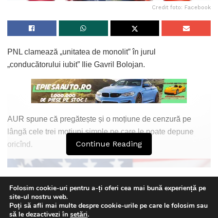
Credit foto: Facebook
PNL clamează „unitatea de monolit” în jurul
„conducătorului iubit” Ilie Gavril Bolojan.
AUR spune că pregătește și o moțiune de cenzură pe
lângă cele trei moțiuni simple pe care le poate depune
Continue Reading
oricînd.
Folosim cookie-uri pentru a-ți oferi cea mai bună experiență pe
site-ul nostru web.
Poți să afli mai multe despre cookie-urile pe care le folosim sau
This website uses GDPR cookies. By continuing to use this
să le dezactivezi în
setări
.