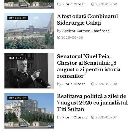
by
Florin Olteanu
2026-08-08
În 2022, ne-a părăsit actrița Margarita Lozano, născută în
A fost odată Combinatul
1931. A fost interpreta Vitoriei Lipan în filmul Baltagul.”
BPNEWS TV
Siderurgic Galați
by
Scriitor Carmen Zamfirescu
2026-08-08
Senatorul Ninel Peia,
NATIONAL
Chestor al Senatului: „8
august o zi pentru istoria
românilor”
by
Florin Olteanu
2026-08-08
Realitatea politică a zilei de
BPNEWS TV
7 august 2026 cu jurnalistul
Titi Sultan
by
Florin Olteanu
2026-08-07