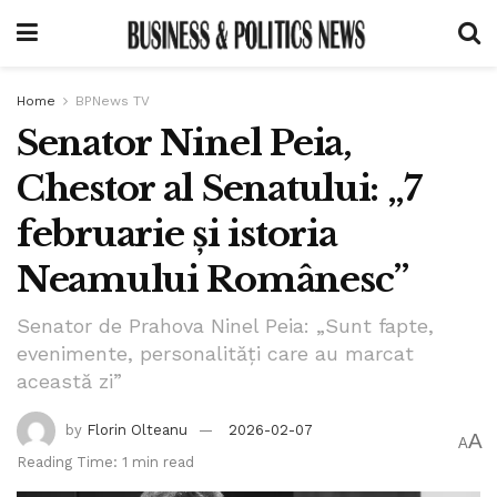
Home
BPNews TV
Senator Ninel Peia,
Chestor al Senatului: „7
februarie și istoria
Neamului Românesc”
Senator de Prahova Ninel Peia: „Sunt fapte,
evenimente, personalități care au marcat
această zi”
by
Florin Olteanu
2026-02-07
A
A
Reading Time: 1 min read