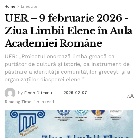
Home
Lifestyle
UER – 9 februarie 2026 -
Ziua Limbii Elene în Aula
Academiei Române
UER: „Proiectul onorează limba greacă ca
purtător de cultură și istorie, ca instrument de
păstrare a identității comunităților grecești și a
organizațiilor diasporei elene ”
by
Florin Olteanu
2026-02-07
A
A
Reading Time: 1 min read