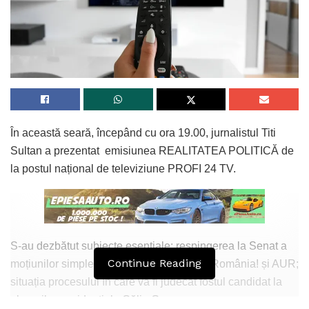
În această seară, începând cu ora 19.00, jurnalistul Titi
Sultan a prezentat emisiunea REALITATEA POLITICĂ de
la postul național de televiziune PROFI 24 TV.
S-au dezbătut subiecte esențiale: respingerea la Senat a
Continue Reading
moțiunilor simple ale Grupului Pace Întâi România! și AUR;
situația procesului în care va fi judecat fostul candidat la
alegerile prezidențiale Călin Georgescu.