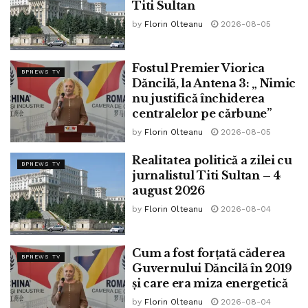
Titi Sultan
by
Florin Olteanu
2026-08-05
Fostul Premier Viorica
BPNEWS TV
Dăncilă, la Antena 3: „ Nimic
nu justifică închiderea
centralelor pe cărbune”
by
Florin Olteanu
2026-08-05
Realitatea politică a zilei cu
BPNEWS TV
jurnalistul Titi Sultan – 4
august 2026
by
Florin Olteanu
2026-08-04
Cum a fost forțată căderea
BPNEWS TV
Guvernului Dăncilă în 2019
Credit foto: Facebook Titi Sultan
și care era miza energetică
by
Florin Olteanu
2026-08-04