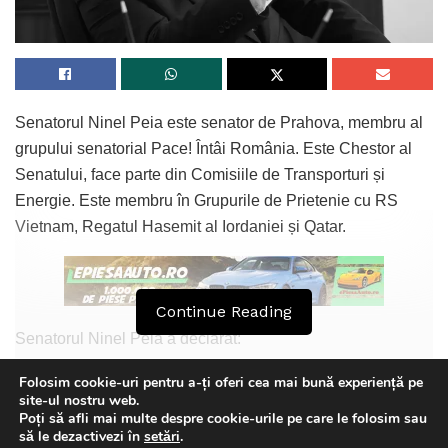
Senatorul Ninel Peia este senator de Prahova, membru al
grupului senatorial Pace! Întâi România. Este Chestor al
Senatului, face parte din Comisiile de Transporturi și
Energie. Este membru în Grupurile de Prietenie cu RS
Vietnam, Regatul Hasemit al Iordaniei și Qatar.
Continue Reading
Senatorul Ninel Peia a declarat:
„La 7 februarie 1777, s-a născut marele boier luminat
Folosim cookie-uri pentru a-ți oferi cea mai bună experiență pe
site-ul nostru web.
Dinicu Golescu. Autor al cărții Însemnarea călătoriei mele,
Poți să afli mai multe despre cookie-urile pe care le folosim sau
Dinicu Golescu a călătorit în Occident în 1824-1825,
This website uses GDPR cookies. By continuing to use this
să le dezactivezi în
setări
.