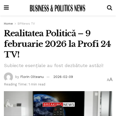
Home
BPNews TV
Realitatea Politică – 9
februarie 2026 la Profi 24
TV!
Subiecte esențiale au fost dezbătute astăzi!
by
Florin Olteanu
2026-02-09
A
A
Reading Time: 1 min read