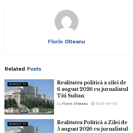
Membrii Grupului Pace Întâi România s-au declarat contra
abuzului de ordonanțe de urgență și vor fi în grevă
japoneză.
Președintee României dorește să analizeze statutul
Florin Olteanu
Consiliului pentru Pace fondat de către Donald Trump
înainte să decidă dacă va da curs sau nu inivitației sosite
de la Washington DC. A
Related
Posts
Consilierul pezidențial Radu Burnete a precizat că SUA și
România vor cartografia zăcămintele de metale rare din
Realitatea politică a zilei de
BPNEWS TV
România, cooperând cu SUA.
6 august 2026 cu jurnalistul
Titi Sultan
S-a depus de către fostul ministru Sebastian Burduja un
by
Florin Olteanu
2026-08-06
proiect care vizează repornirea în anumite condiții a
termocentralelor pe cărbune în România.
Realitatea Politică a Zilei de
BPNEWS TV
5 august 2026 cu jurnalistul