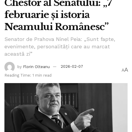
Chestor al Senatului: „7
februarie și istoria
Neamului Românesc”
Senator de Prahova Ninel Peia: „Sunt fapte,
evenimente, personalități care au marcat
această zi”
by
Florin Olteanu
2026-02-07
A
A
Reading Time: 1 min read