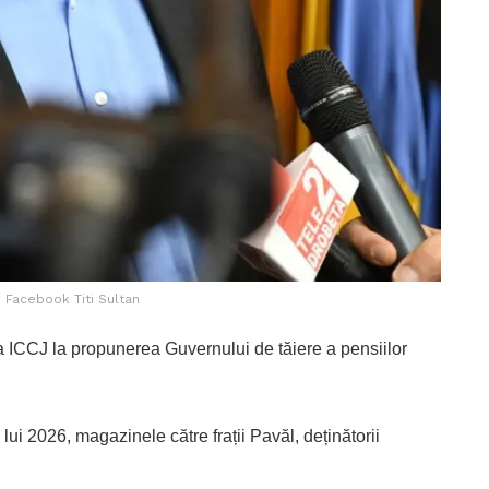
: Facebook Titi Sultan
 ICCJ la propunerea Guvernului de tăiere a pensiilor
ui 2026, magazinele către frații Pavăl, deținătorii