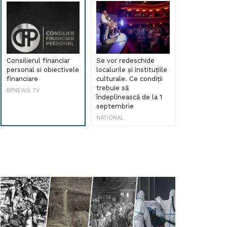
Consilierul financiar
Se vor redeschide
Debut de sen
personal si obiectivele
localurile și instituțiile
muzica româ
financiare
culturale. Ce condiții
Maria Peia r
trebuie să
Internetul la
BPNEWS TV
îndeplinească de la 1
ani!
septembrie
NATIONAL
NATIONAL