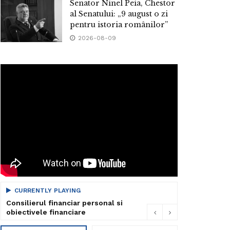
Senator Ninel Peia, Chestor
al Senatului: „9 august o zi
pentru istoria românilor”
2026-08-09
CURRENTLY PLAYING
Consilierul financiar personal si
obiectivele financiare