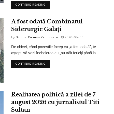
CONTINUE READING
A fost odată Combinatul
Siderurgic Galați
by
Scriitor Carmen Zamfirescu
2026-08-08
De obicei, când poveștile încep cu „a fost odată”, te
aștepți să vezi încheierea cu „au trăit fericiți până la...
CONTINUE READING
Realitatea politică a zilei de 7
august 2026 cu jurnalistul Titi
Sultan