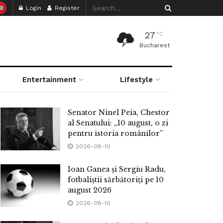
Login
Register
27
°C
Bucharest
Entertainment
Lifestyle
Senator Ninel Peia, Chestor
al Senatului: „10 august, o zi
pentru istoria românilor”
2026-08-10
Ioan Ganea și Sergiu Radu,
fotbaliștii sărbătoriți pe 10
august 2026
2026-08-10