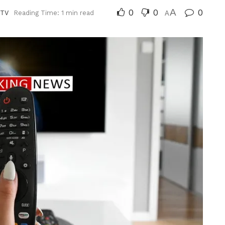
0
0
A
0
 TV
Reading Time: 1 min read
A