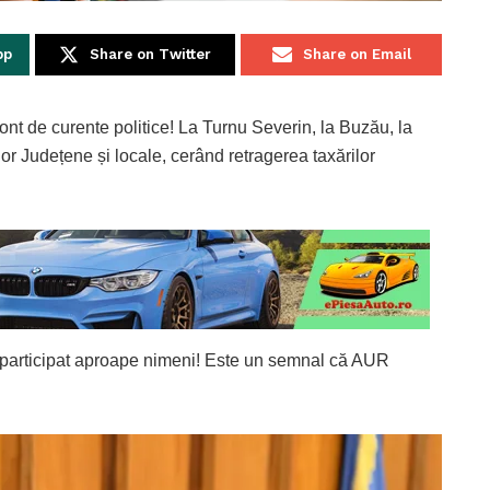
pp
Share on Twitter
Share on Email
cont de curente politice! La Turnu Severin, la Buzău, la
ilor Județene și locale, cerând retragerea taxărilor
 a participat aproape nimeni! Este un semnal că AUR