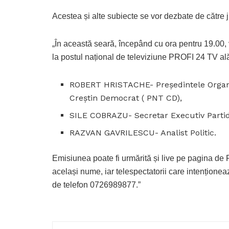
Acestea și alte subiecte se vor dezbate de către j
„În această seară, începând cu ora pentru 19.0
la postul național de televiziune PROFI 24 TV ală
ROBERT HRISTACHE- Președintele Organiz
Creștin Democrat ( PNT CD),
SILE COBRAZU- Secretar Executiv Parti
RAZVAN GAVRILESCU- Analist Politic.
Emisiunea poate fi urmărită și live pe pagina d
același nume, iar telespectatorii care intenționeaz
de telefon 0726989877.”