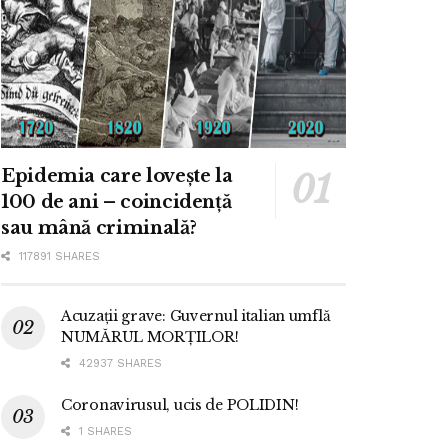
Epidemia care lovește la
100 de ani – coincidență
sau mână criminală?
117891 SHARES
Acuzații grave: Guvernul italian umflă
NUMĂRUL MORȚILOR!
42937 SHARES
Coronavirusul, ucis de POLIDIN!
1 SHARES