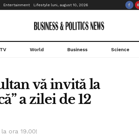
Entertainment
Lifestyle
luni, august 10, 2026
 TV
World
Business
Science
ultan vă invită la
că” a zilei de 12
la ora 19.00!