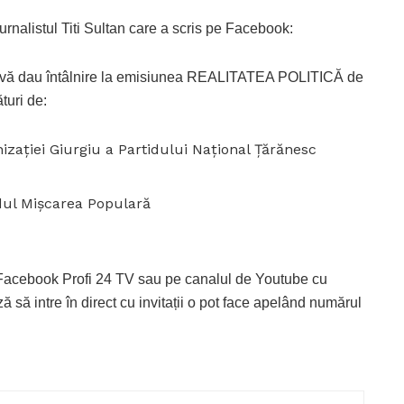
urnalistul Titi Sultan care a scris pe Facebook:
0, vă dau întâlnire la emisiunea REALITATEA POLITICĂ de
turi de:
ației Giurgiu a Partidului Național Țărănesc
dul Mișcarea Populară
e Facebook Profi 24 TV sau pe canalul de Youtube cu
ă să intre în direct cu invitații o pot face apelând numărul