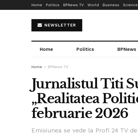
Home
Politics
BPNews TV
World
Business
Science
NEWSLETTER
Home
Politics
BPNews
Home
BPNews TV
Jurnalistul Titi S
„Realitatea Politi
februarie 2026
Emisiunea se vede la Profi 24 TV de 