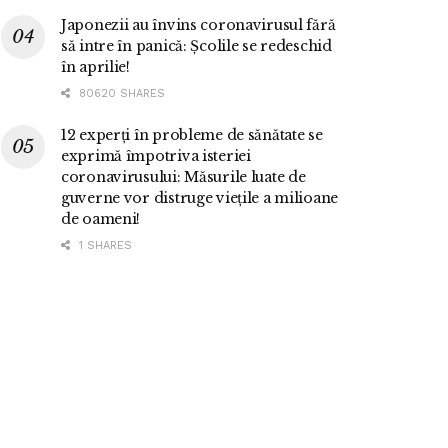
Japonezii au învins coronavirusul fără
să intre în panică: Școlile se redeschid
în aprilie!
80620 SHARES
12 experți în probleme de sănătate se
exprimă împotriva isteriei
coronavirusului: Măsurile luate de
guverne vor distruge viețile a milioane
de oameni!
1 SHARES