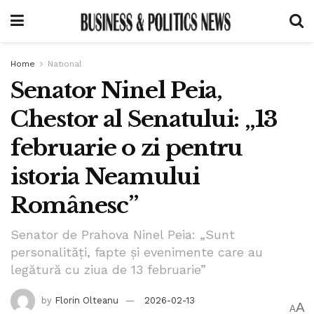
Home
National
Senator Ninel Peia,
Chestor al Senatului: „13
februarie o zi pentru
istoria Neamului
Românesc”
Senator de Prahova Ninel Peia: „Sunt
personalități, fapte și evenimente care au
legătură cu ziua de 13 februarie”
by
Florin Olteanu
2026-02-13
A
A