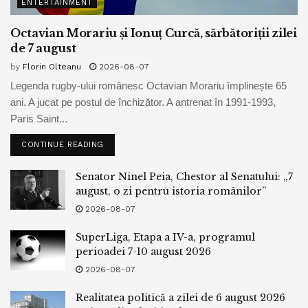
ENTERTAINMENT
pentru securitate economică. Este mai ușor
Octavian Morariu și Ionuț Curcă, sărbătoriții zilei
să vorbești despre stabilitate instituțională
de 7 august
decât despre competitivitate industrială.
by
Florin Olteanu
2026-08-07
Este mai ușor să clasifici informația decât
Legenda rugby-ului românesc Octavian Morariu împlinește 65
să o transformi în avantaj economic.
ani. A jucat pe postul de închizător. A antrenat în 1991-1993,
Paris Saint...
CONTINUE READING
Dar lumea s-a schimbat. Războaiele moderne sunt acum
comerciale iar influența modernă este economică si
Senator Ninel Peia, Chestor al Senatului: „7
puterea modernă este tehnologică.
august, o zi pentru istoria românilor”
2026-08-07
SuperLiga, Etapa a IV-a, programul
Ce ar fi trebuit să facă? Un model modern
perioadei 7-10 august 2026
de intelligence ar fi presupus un mecanism
2026-08-07
formal de sprijin informațional pentru
Realitatea politică a zilei de 6 august 2026