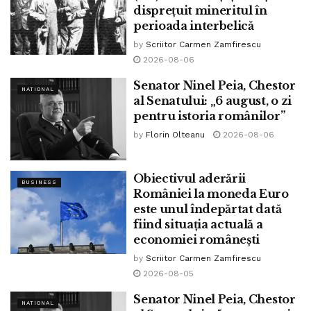
disprețuit mineritul în
informațională. În schimb, primește taxe,
perioada interbelică
controale, suspiciune și eventual un zâmbet
by
Scriitor Carmen Zamfirescu
protocolar la o recepție diplomatică.
2026-08-06
Senator Ninel Peia, Chestor
NATIONAL
al Senatului: „6 august, o zi
În alte state, serviciile nu fac afaceri dar își protejează
pentru istoria românilor”
firmele. La noi, antreprenorii români au senzația că sunt
by
Florin Olteanu
2026-08-06
mai degrabă monitorizați decât protejați.
Obiectivul aderării
SRI ar trebui să fie gardianul stabilității interne. În
BUSINESS
României la moneda Euro
economie, asta înseamnă prevenirea infiltrărilor ostile,
este unul îndepărtat dată
protejarea sectoarelor strategice, protecția tehnologiilor
fiind situația actuală a
sensibile, combaterea spionajului industrial.
economiei românești
by
Scriitor Carmen Zamfirescu
Ce simte mediul de afaceri? Că regulile sunt uneori
2026-08-05
neclare, că influența e difuză, că există o zonă de putere
despre care se vorbește mai mult decât se explică. În
Senator Ninel Peia, Chestor
NATIONAL