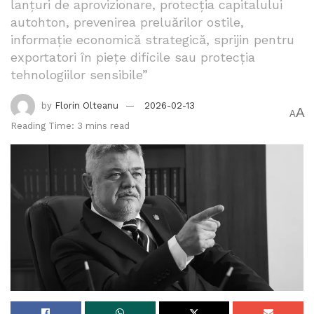
lanțuri de aprovizionare, protecția capitalului
autohton, prevenirea preluărilor ostile,
informație economică strategică, sprijin pentru
exportatori în piețe dificile sau protecția
tehnologiilor sensibile”
by
Florin Olteanu
2026-02-13
A
A
Reading Time: 3 mins read