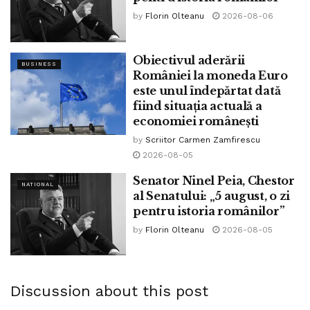
by
Florin Olteanu
2026-08-06
Obiectivul aderării
BUSINESS
României la moneda Euro
este unul îndepărtat dată
fiind situația actuală a
economiei românești
by
Scriitor Carmen Zamfirescu
2026-08-05
Senator Ninel Peia, Chestor
NATIONAL
al Senatului: „5 august, o zi
pentru istoria românilor”
by
Florin Olteanu
2026-08-05
Discussion about this post