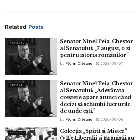
puternice unde trebuie?! Asta e altă discuție.
În 2026, securitatea națională nu mai înseamnă doar
tancuri, granițe și hărți cu săgeți roșii. Înseamnă lanțuri de
Related
Posts
aprovizionare, protecția capitalului autohton, prevenirea
Senator Ninel Peia, Chestor
preluărilor ostile, informație economică strategică, sprijin
NATIONAL
al Senatului: „7 august, o zi
pentru exportatori în piețe dificile sau protecția tehnologiilor
pentru istoria românilor”
sensibile. Franța face asta, SUA fac asta, Germania face
by
Florin Olteanu
2026-08-07
asta. România? România încă discută dacă antreprenorii
sunt risc sau resursă.
Senator Ninel Peia, Chestor
NATIONAL
al Senatului: „Adevărata
creștere apare atunci când
Un antreprenor român care intră pe o piață
decizi să schimbi lucrurile
de unde ești.”
externă dificilă ar trebui să primească
by
Florin Olteanu
2026-08-06
evaluare de risc, analiză politică reală,
avertizare privind parteneri dubioși, sprijin
Colecția „Spirit și Mister”
NATIONAL
(VII): Liberalii și țărăniștii au
discret instituțional, protecție