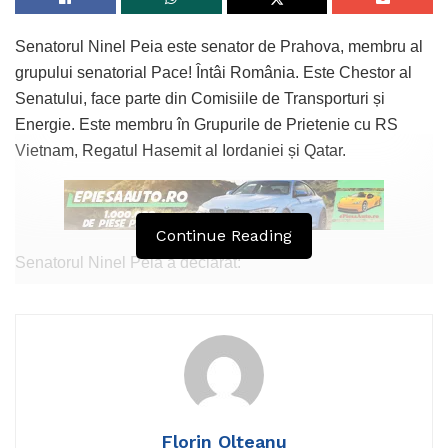
Senatorul Ninel Peia este senator de Prahova, membru al
grupului senatorial Pace! Întâi România. Este Chestor al
Senatului, face parte din Comisiile de Transporturi și
Energie. Este membru în Grupurile de Prietenie cu RS
Vietnam, Regatul Hasemit al Iordaniei și Qatar.
Continue Reading
Senatorul Ninel Peia a declarat:
„SRI și SIE veghează. Economia poate să aștepte
România este o țară sigură, atât de sigură, încât economia
poate dormi liniștită. Capitalul românesc poate pleca
liniștit, exportatorii pot merge singuri în jungla globală si
antreprenorii pot negocia în Africa, Orient sau Asia fără
niciun sprijin. Pentru că noi avem servicii puternice,
Florin Olteanu