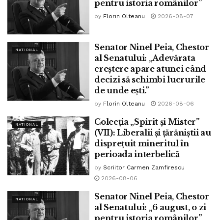
pentru istoria românilor”
Calea Victoriei, în preajma Palatului Telefoanelor.
by
Florin Olteanu
2026-08-07
Îi spunem La mulți ani! scrimerului și celebrului antrenor de
scrimă Adrian Pop.”
Senator Ninel Peia, Chestor
NATIONAL
al Senatului: „Adevărata
Tags:
ninel peia
creștere apare atunci când
decizi să schimbi lucrurile
de unde ești.”
by
Florin Olteanu
2026-08-06
Colecția „Spirit și Mister”
NATIONAL
(VII): Liberalii și țărăniștii au
disprețuit mineritul în
perioada interbelică
by
Scriitor Carmen Zamfirescu
2026-08-06
Senator Ninel Peia, Chestor
NATIONAL
al Senatului: „6 august, o zi
pentru istoria românilor”