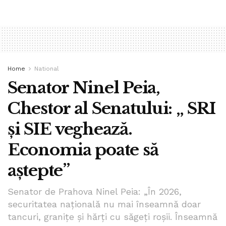
Home
National
Senator Ninel Peia,
Chestor al Senatului: „ SRI
și SIE veghează.
Economia poate să
aștepte”
Senator de Prahova Ninel Peia: „În 2026,
securitatea națională nu mai înseamnă doar
tancuri, granițe și hărți cu săgeți roșii. Înseamnă