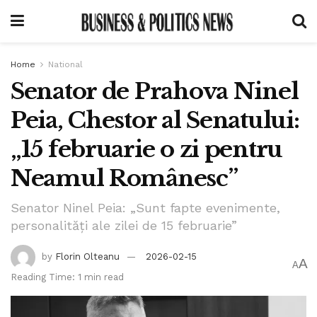
Home
National
Senator de Prahova Ninel
Peia, Chestor al Senatului:
„15 februarie o zi pentru
Neamul Românesc”
Senator Ninel Peia: „Sunt fapte evenimente,
personalități ale zilei de 15 februarie”
by
Florin Olteanu
2026-02-15
A
A
Reading Time: 1 min read