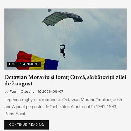
ENTERTAINMENT
Octavian Morariu și Ionuț Curcă, sărbătoriții zilei
de 7 august
by
Florin Olteanu
2026-08-07
Legenda rugby-ului românesc Octavian Morariu împlinește 65
ani. A jucat pe postul de închizător. A antrenat în 1991-1993,
Paris Saint...
CONTINUE READING