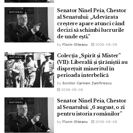
Tags:
ninel peia
Senator Ninel Peia, Chestor
NATIONAL
al Senatului: „Adevărata
creștere apare atunci când
decizi să schimbi lucrurile
de unde ești.”
by
Florin Olteanu
2026-08-06
Colecția „Spirit și Mister”
NATIONAL
(VII): Liberalii și țărăniștii au
disprețuit mineritul în
perioada interbelică
by
Scriitor Carmen Zamfirescu
2026-08-06
Senator Ninel Peia, Chestor
NATIONAL
al Senatului: „6 august, o zi
pentru istoria românilor”
by
Florin Olteanu
2026-08-06