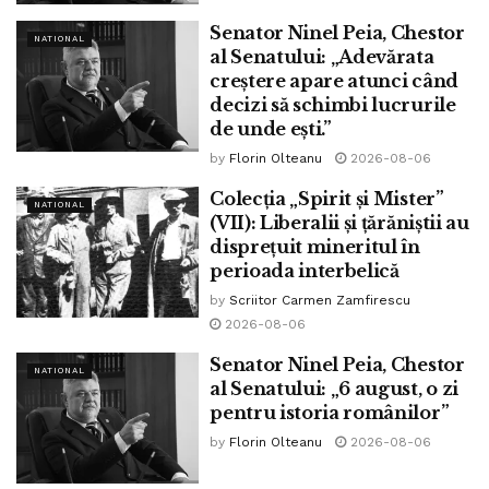
Senator Ninel Peia, Chestor
NATIONAL
al Senatului: „Adevărata
creștere apare atunci când
decizi să schimbi lucrurile
de unde ești.”
by
Florin Olteanu
2026-08-06
Colecția „Spirit și Mister”
NATIONAL
(VII): Liberalii și țărăniștii au
disprețuit mineritul în
perioada interbelică
by
Scriitor Carmen Zamfirescu
2026-08-06
Senator Ninel Peia, Chestor
NATIONAL
al Senatului: „6 august, o zi
pentru istoria românilor”
by
Florin Olteanu
2026-08-06