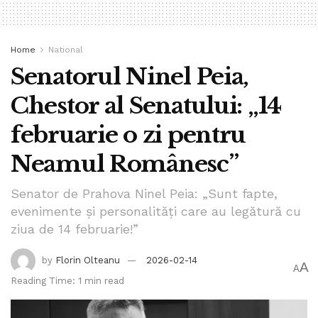
Home
National
Senatorul Ninel Peia,
Chestor al Senatului: „14
februarie o zi pentru
Neamul Românesc”
Senator de Prahova Ninel Peia: „Sunt fapte,
evenimente și personalități care au legătură cu
ziua de 14 februarie!”
by
Florin Olteanu
2026-02-14
A
A
Reading Time: 1 min read